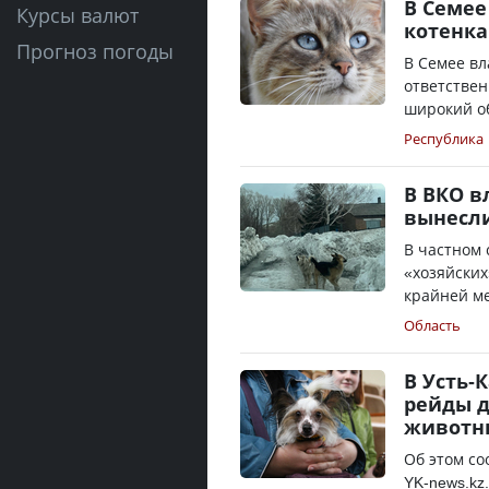
В Семее
Курсы валют
котенка
Прогноз погоды
В Семее в
ответствен
широкий об
Республика
В ВКО в
вынесл
В частном 
«хозяйских
крайней ме
Область
В Усть-
рейды 
животн
Об этом со
YK-news.kz