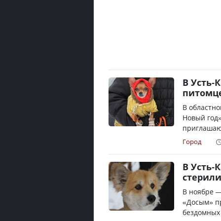
В Усть-
питомце
В областно
Новый год»
приглашают
Город
В Усть-
стерили
В ноябре 
«Досым» п
бездомных 