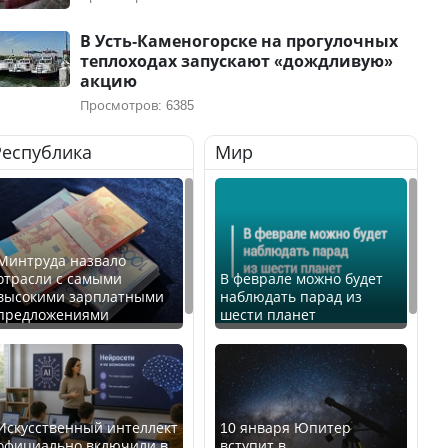
В Усть-Каменогорске на прогулочных
теплоходах запускают «дождливую»
акцию
Просмотров: 6385
Республика
Мир
Минтруда назвало
отрасли с самыми
В феврале можно будет
высокими зарплатными
наблюдать парад из
предложениями
шести планет
Искусственный интеллект
10 января Юпитер
официально включили в
вступит в