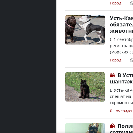
Город
Усть-Ка
обязате
животн
С 1 сентяб
регистраци
(морских с
Город
В Ус
шантаж
В Усть-Кам
спешат на 
скромно си
Я - очевиде
Поли
сотрудн