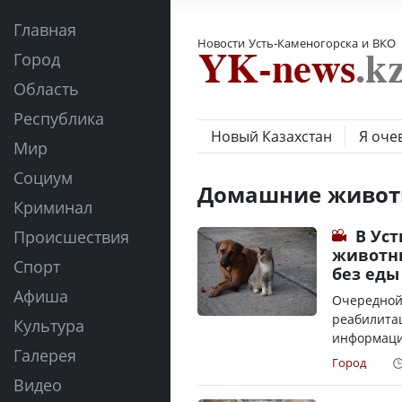
Главная
Новости Усть-Каменогорска и ВКО
Город
Область
Республика
Новый Казахстан
Я оче
Мир
Социум
Домашние живот
Криминал
В Ус
Происшествия
животны
Спорт
без еды
Афиша
Очередной
реабилитац
Культура
информации
Галерея
Город
Видео