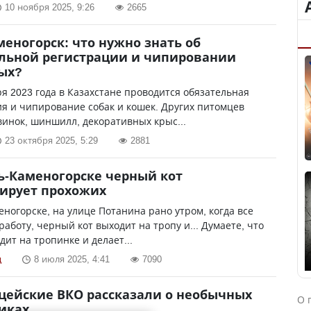
10 ноября 2025, 9:26
2665
меногорск: что нужно знать об
льной регистрации и чипировании
ых?
ря 2023 года в Казахстане проводится обязательная
я и чипирование собак и кошек. Других питомцев
винок, шиншилл, декоративных крыс...
23 октября 2025, 5:29
2881
ть-Каменогорске черный кот
ирует прохожих
еногорске, на улице Потанина рано утром, когда все
работу, черный кот выходит на тропу и... Думаете, что
дит на тропинке и делает...
ц
8 июля 2025, 4:41
7090
цейские ВКО рассказали о необычных
О 
иках