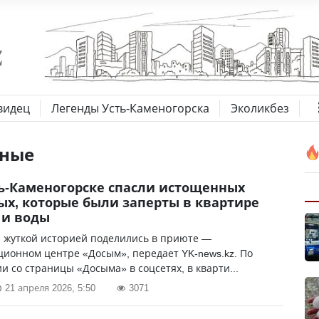
видец
Легенды Усть-Каменогорска
Эколикбез
ные
ть-Каменогорске спасли истощенных
х, которые были заперты в квартире
 и воды
 жуткой историей поделились в приюте —
ионном центре «Досым», передает YK-news.kz. По
 со страницы «Досыма» в соцсетях, в кварти...
21 апреля 2026, 5:50
3071