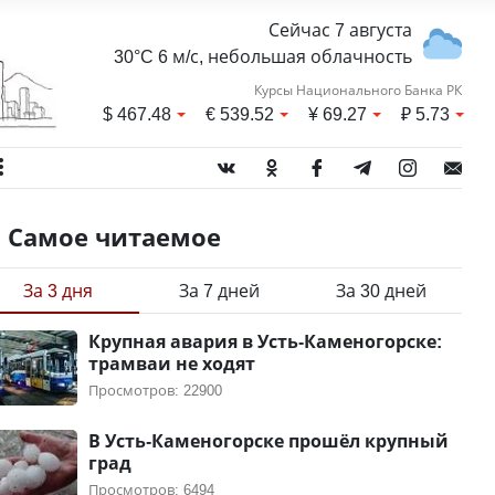
Сейчас 7 августа
30°C 6 м/с, небольшая облачность
Курсы Национального Банка РК
$
467.48
€
539.52
¥
69.27
₽
5.73
Самое читаемое
За 3 дня
За 7 дней
За 30 дней
Крупная авария в Усть-Каменогорске:
трамваи не ходят
Просмотров: 22900
В Усть-Каменогорске прошёл крупный
град
Просмотров: 6494