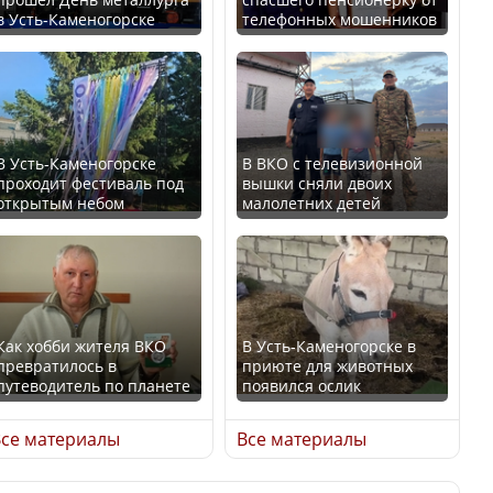
в Усть-Каменогорске
телефонных мошенников
Казахстан возглавил
В России введены
рейтинг благополучия
дополнительные
среди стран Центральной
ограничения для
Азии
казахстанских прав
В Усть-Каменогорске
В ВКО с телевизионной
проходит фестиваль под
вышки сняли двоих
открытым небом
малолетних детей
Будут ли представлены
Трамп официально
интересы регионов в
вступил в должность
Курултае?
президента США
Как хобби жителя ВКО
В Усть-Каменогорске в
превратилось в
приюте для животных
путеводитель по планете
появился ослик
Ең төменгі жалақы,
Луну признали объектом
алимент, экология: жеті
культурного наследия,
се материалы
Все материалы
партия сайлаушылармен
находящегося под
нені талқылап жатыр?
угрозой исчезновения