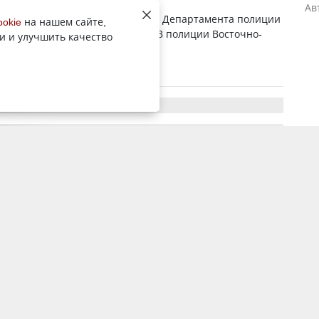
Ав
евный пост появился в соцсетях Департамента полиции
ookie
на нашем сайте,
ает корреспондент YK-news.kz. В полиции Восточно-
и и улучшить качество
кой области есть сотрудники...
24 июня 2025, 12:16
3791