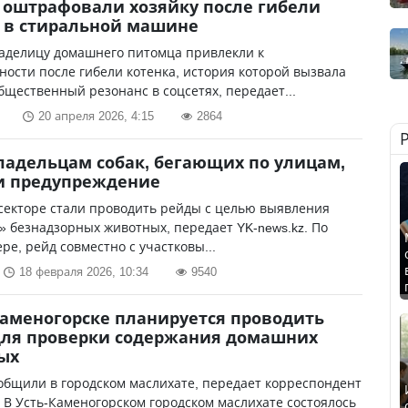
 оштрафовали хозяйку после гибели
 в стиральной машине
ладелицу домашнего питомца привлекли к
ности после гибели котенка, история которой вызвала
щественный резонанс в соцсетях, передает...
20 апреля 2026, 4:15
2864
ладельцам собак, бегающих по улицам,
и предупреждение
секторе стали проводить рейды с целью выявления
» безнадзорных животных, передает YK-news.kz. По
ре, рейд совместно с участковы...
18 февраля 2026, 10:34
9540
Каменогорске планируется проводить
для проверки содержания домашних
ых
общили в городском маслихате, передает корреспондент
. В Усть-Каменогорском городском маслихате состоялось