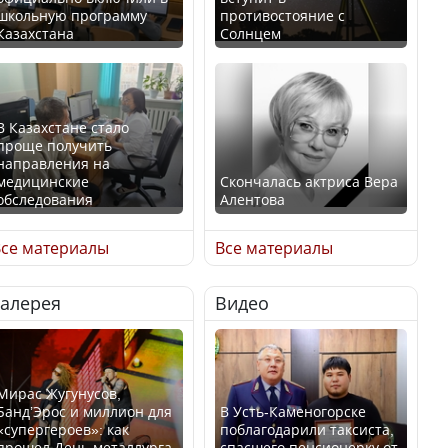
школьную программу
противостояние с
Казахстана
Солнцем
В Казахстане стало
проще получить
направления на
медицинские
Скончалась актриса Вера
обследования
Алентова
се материалы
Все материалы
Галерея
Видео
В РФ вынесен заочный
Қазақстан Орталық Азия
приговор по уголовному
елдері арасында әл-ауқат
делу об убийстве Игоря
индексінде көш бастады
Талькова
Мирас Жугунусов,
Банд’Эрос и миллион для
В Усть-Каменогорске
«супергероев»: как
поблагодарили таксиста,
прошел День металлурга
спасшего пенсионерку от