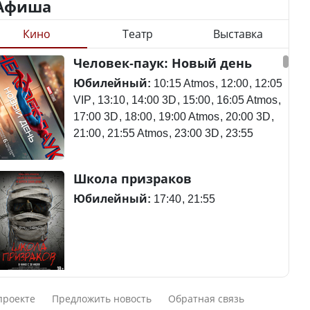
Афиша
Кино
Театр
Выставка
Минимальная зарплата,
алименты, экология — о
Станет ли
Человек-паук: Новый день
чем говорят с
метапневмовирус
избирателями
эпидемией, рассказали в
Юбилейный:
10:15 Atmos
12:00
12:05
представители партий
ВОЗ
VIP
13:10
14:00 3D
15:00
16:05 Atmos
17:00 3D
18:00
19:00 Atmos
20:00 3D
21:00
21:55 Atmos
23:00 3D
23:55
Пассажирский самолет
Школа призраков
Министр рассказал, из
потерпел крушение в
чего делают колбасу в
Южной Корее, погибли
Юбилейный:
17:40
21:55
Казахстане
120 человек
Министр объяснил,
Авиакатастрофа близ
Смешарики сквозь вселенные
почему казахстанские
Актау: Путин принес
проекте
Предложить новость
Обратная связь