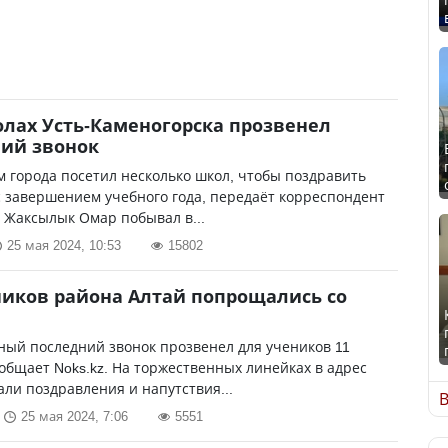
лах Усть-Каменогорска прозвенел
ий звонок
м города посетил несколько школ, чтобы поздравить
 завершением учебного года, передаёт корреспондент
. Жаксылык Омар побывал в...
25 мая 2024, 10:53
15802
ников района Алтай попрощались со
ый последний звонок прозвенел для учеников 11
ообщает Noks.kz. На торжественных линейках в адрес
али поздравления и напутствия...
В
25 мая 2024, 7:06
5551