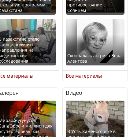
школьную программу
противостояние с
Казахстана
Солнцем
В Казахстане стало
проще получить
направления на
медицинские
Скончалась актриса Вера
обследования
Алентова
се материалы
Все материалы
Галерея
Видео
В РФ вынесен заочный
Қазақстан Орталық Азия
приговор по уголовному
елдері арасында әл-ауқат
делу об убийстве Игоря
индексінде көш бастады
Талькова
Мирас Жугунусов,
Банд’Эрос и миллион для
«супергероев»: как
В Усть-Каменогорске в
прошел День металлурга
приюте для животных