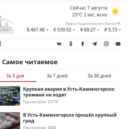
Сейчас 7 августа
23°C 1 м/с, ясно
Курсы Национального Банка РК
$
467.48
€
539.52
¥
69.27
₽
5.73
Самое читаемое
За 3 дня
За 7 дней
За 30 дней
Крупная авария в Усть-Каменогорске:
трамваи не ходят
Просмотров: 22774
В Усть-Каменогорске прошёл крупный
град
Просмотров: 6360