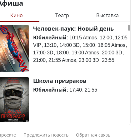
Афиша
Кино
Театр
Выставка
Минимальная зарплата,
алименты, экология — о
Станет ли
Человек-паук: Новый день
чем говорят с
метапневмовирус
избирателями
эпидемией, рассказали в
Юбилейный:
10:15 Atmos
12:00
12:05
представители партий
ВОЗ
VIP
13:10
14:00 3D
15:00
16:05 Atmos
17:00 3D
18:00
19:00 Atmos
20:00 3D
21:00
21:55 Atmos
23:00 3D
23:55
Пассажирский самолет
Школа призраков
Министр рассказал, из
потерпел крушение в
чего делают колбасу в
Южной Корее, погибли
Юбилейный:
17:40
21:55
Казахстане
120 человек
Министр объяснил,
Авиакатастрофа близ
Смешарики сквозь вселенные
почему казахстанские
Актау: Путин принес
проекте
Предложить новость
Обратная связь