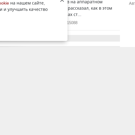
росвещения РК Гани Бейсембаев на аппаратном
ookie
на нашем сайте,
Ав
ведомства 30 апреля 2024 года рассказал, как в этом
и и улучшить качество
новать последний звонок в школах ст...
30 апреля 2024, 11:22
15088