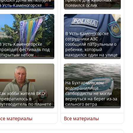
в Усть-Каменогорске
появился ослик
Казахстан возглавил
В России введены
рейтинг благополучия
дополнительные
среди стран Центральной
ограничения для
Азии
казахстанских прав
В Усть-Каменогорске
сотрудники АЗС
В Усть-Каменогорске
сообщили патрульным о
проходит фестиваль под
ребенке, который
открытым небом
находился один на улице
Будут ли представлены
Трамп официально
интересы регионов в
вступил в должность
Курултае?
президента США
На Бухтарминском
водохранилище
Как хобби жителя ВКО
сапбордисты не могли
превратилось в
вернуться на берег из-за
путеводитель по планете
сильного ветра
Ең төменгі жалақы,
Луну признали объектом
алимент, экология: жеті
культурного наследия,
се материалы
Все материалы
партия сайлаушылармен
находящегося под
нені талқылап жатыр?
угрозой исчезновения