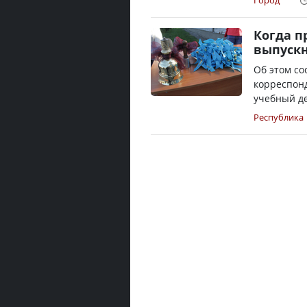
Город
Когда п
выпуск
Об этом с
корреспонд
учебный де
Республика