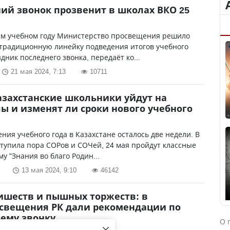
ий звонок прозвенит в школах ВКО 25
м учебном году Министерство просвещения решило
 традиционную линейку подведения итогов учебного
здник последнего звонка, передаёт ко...
21 мая 2024, 7:13
10711
азахстанские школьники уйдут на
ы и изменят ли сроки нового учебного
ния учебного года в Казахстане осталось две недели. В
тупила пора СОРов и СОЧей, 24 мая пройдут классные
му "Знания во благо Родин...
13 мая 2024, 9:10
46142
ишеств и пышных торжеств: в
свещения РК дали рекомендации по
ему звонку
О 