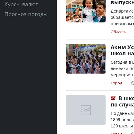
выпускн
Курсы валют
Департаме
Прогноз погоды
обращается
призывом 
Область
Аким Ус
школ на
Сегодня в 
линейки по
мероприяти
Город
В шко
по случ
По данным 
1899 челов
129 школьн