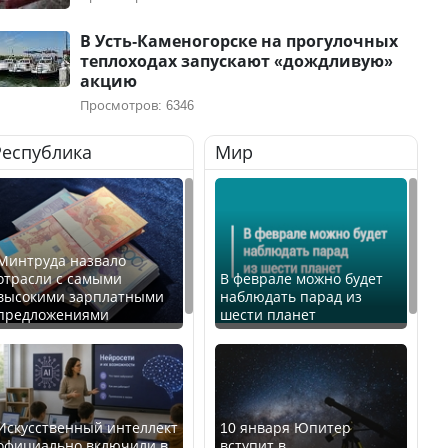
В Усть-Каменогорске на прогулочных
теплоходах запускают «дождливую»
акцию
Просмотров: 6346
Республика
Мир
Минтруда назвало
отрасли с самыми
В феврале можно будет
высокими зарплатными
наблюдать парад из
предложениями
шести планет
Искусственный интеллект
10 января Юпитер
официально включили в
вступит в