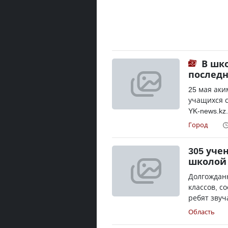
В шко
последн
25 мая аки
учащихся с
YK-news.kz
Город
305 уче
школой
Долгожданн
классов, с
ребят звуч
Область