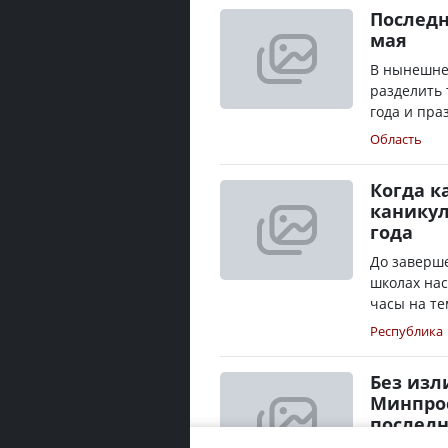
Последн
мая
В нынешне
разделить
года и пра
Область
Когда к
каникул
года
До заверше
школах нас
часы на те
Республика
Без изл
Минпро
последн