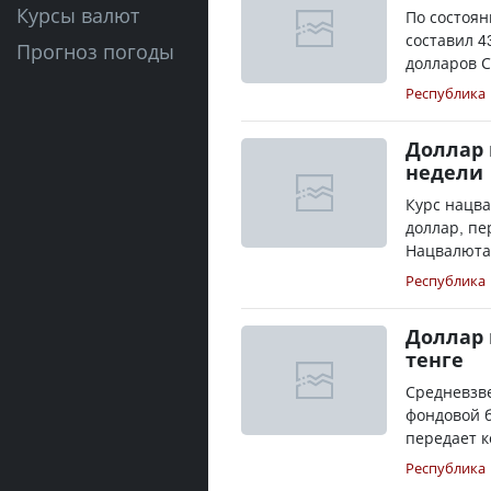
Курсы валют
По состоян
составил 4
Прогноз погоды
долларов С
Республика
Доллар 
недели
Курс нацва
доллар, пе
Нацвалюта 
Республика
Доллар 
тенге
Средневзве
фондовой б
передает к
Республика