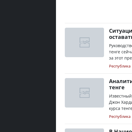
Ситуаци
остават
Руководств
тенге сейч
за этот пре
Республика
Аналити
тенге
Известный 
Джон Харди
курса тенг
Республика
В Нацио