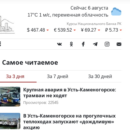
Сейчас 6 августа
17°C 1 м/с, переменная облачность
Курсы Национального Банка РК
$
467.48
€
539.52
¥
69.27
₽
5.73
Самое читаемое
За 3 дня
За 7 дней
За 30 дней
Крупная авария в Усть-Каменогорске:
трамваи не ходят
Просмотров: 22545
В Усть-Каменогорске на прогулочных
теплоходах запускают «дождливую»
акцию