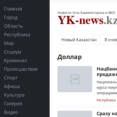
Главная
Новости Усть-Каменогорска и ВКО
Город
Область
Республика
Новый Казахстан
Я оче
Мир
Социум
Доллар
Криминал
Нацбанк
Происшествия
продаже
Спорт
Националь
Афиша
курса поку
операциям
Культура
Республика
Галерея
Видео
Сразу н