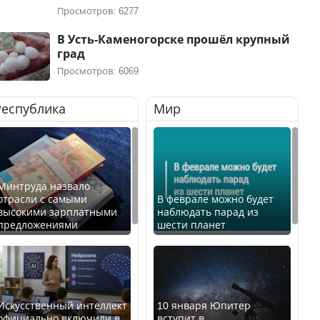
Просмотров: 6277
В Усть-Каменогорске прошёл крупный
град
Просмотров: 6069
Республика
Мир
Минтруда назвало
отрасли с самыми
В феврале можно будет
высокими зарплатными
наблюдать парад из
предложениями
шести планет
Искусственный интеллект
10 января Юпитер
официально включили в
вступит в