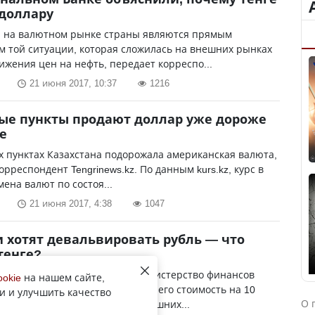
 доллару
 на валютном рынке страны являются прямым
 той ситуации, которая сложилась на внешних рынках
ижения цен на нефть, передает корреспо...
21 июня 2017, 10:37
1216
ые пункты продают доллар уже дороже
ге
 пунктах Казахстана подорожала американская валюта,
орреспондент Tengrinews.kz. По данным kurs.kz, курс в
мена валют по состоя...
21 июня 2017, 4:38
1047
и хотят девальвировать рубль — что
 тенге?
й рубль может подешеветь. Министерство финансов
ookie
на нашем сайте,
траны само предлагает снизить его стоимость на 10
и и улучшить качество
О 
 Там подсчитали, что при нынешних...