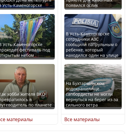
в Усть-Каменогорске
появился ослик
Казахстан возглавил
В России введены
рейтинг благополучия
дополнительные
среди стран Центральной
ограничения для
Азии
казахстанских прав
В Усть-Каменогорске
сотрудники АЗС
В Усть-Каменогорске
сообщили патрульным о
проходит фестиваль под
ребенке, который
открытым небом
находился один на улице
Будут ли представлены
Трамп официально
интересы регионов в
вступил в должность
Курултае?
президента США
На Бухтарминском
водохранилище
Как хобби жителя ВКО
сапбордисты не могли
превратилось в
вернуться на берег из-за
путеводитель по планете
сильного ветра
Ең төменгі жалақы,
Луну признали объектом
алимент, экология: жеті
культурного наследия,
се материалы
Все материалы
партия сайлаушылармен
находящегося под
нені талқылап жатыр?
угрозой исчезновения