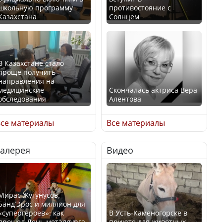
школьную программу
противостояние с
Казахстана
Солнцем
В Казахстане стало
проще получить
направления на
медицинские
Скончалась актриса Вера
обследования
Алентова
се материалы
Все материалы
Галерея
Видео
В РФ вынесен заочный
Қазақстан Орталық Азия
приговор по уголовному
елдері арасында әл-ауқат
делу об убийстве Игоря
индексінде көш бастады
Талькова
Мирас Жугунусов,
Банд’Эрос и миллион для
«супергероев»: как
В Усть-Каменогорске в
прошел День металлурга
приюте для животных