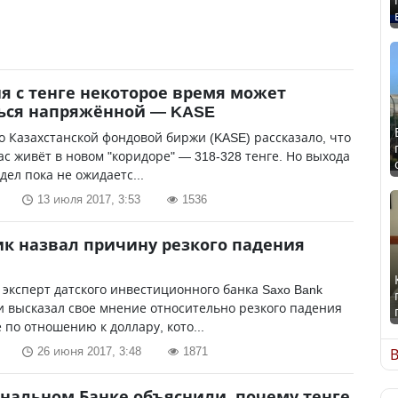
я с тенге некоторое время может
ься напряжённой — KASE
о Казахстанской фондовой биржи (KASE) рассказало, что
ас живёт в новом "коридоре" — 318-328 тенге. Но выхода
дел пока не ожидаетс...
13 июля 2017, 3:53
1536
к назвал причину резкого падения
эксперт датского инвестиционного банка Saxo Bank
 высказал свое мнение относительно резкого падения
е по отношению к доллару, кото...
26 июня 2017, 3:48
1871
В
нальном Банке объяснили, почему тенге