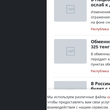
ослаб к
Изменения
отражением
на фоне сн
Республика
Обменн
325 тен
В обменных
передает к
пунктах об
Республика
В Росси
будет с
Российски
Мы используем различные файлы
c
соседней с
чтобы предоставлять вам свои услуг
процентов.
взаимодействия с нашим сервисом.