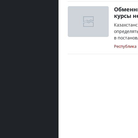
Обменн
курсы н
Казахстан
определять
в постанов
Республика