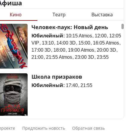
Афиша
Кино
Театр
Выставка
Минимальная зарплата,
алименты, экология — о
Станет ли
Человек-паук: Новый день
чем говорят с
метапневмовирус
избирателями
эпидемией, рассказали в
Юбилейный:
10:15 Atmos
12:00
12:05
представители партий
ВОЗ
VIP
13:10
14:00 3D
15:00
16:05 Atmos
17:00 3D
18:00
19:00 Atmos
20:00 3D
21:00
21:55 Atmos
23:00 3D
23:55
Пассажирский самолет
Школа призраков
Министр рассказал, из
потерпел крушение в
чего делают колбасу в
Южной Корее, погибли
Юбилейный:
17:40
21:55
Казахстане
120 человек
Министр объяснил,
Авиакатастрофа близ
Смешарики сквозь вселенные
почему казахстанские
Актау: Путин принес
проекте
Предложить новость
Обратная связь