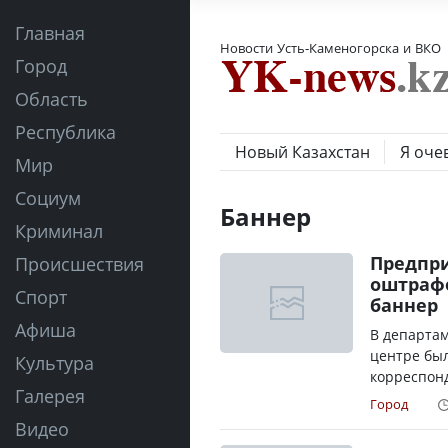
Главная
Новости Усть-Каменогорска и ВКО
Город
Область
Республика
Новый Казахстан
Я оче
Мир
Социум
Баннер
Криминал
Предпри
Происшествия
оштрафо
Спорт
баннер
Афиша
В департам
центре был
Культура
корреспонд
Галерея
Город
Видео