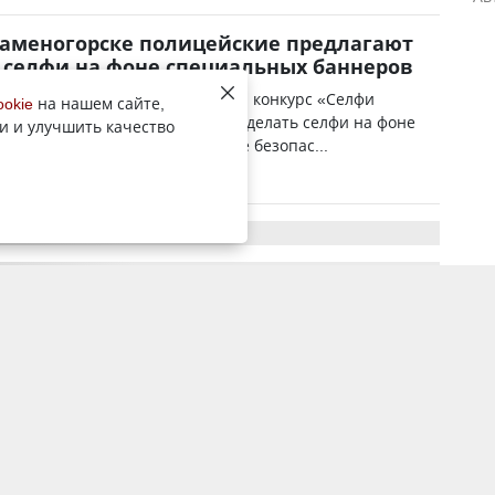
Каменогорске полицейские предлагают
 селфи на фоне специальных баннеров
нт внутренних дел ВКО объявил конкурс «Селфи
ookie
на нашем сайте,
ти». Полицейские предлагают сделать селфи на фоне
и и улучшить качество
привлекающих внимание к теме безопас...
5 мая 2015, 3:34
1358