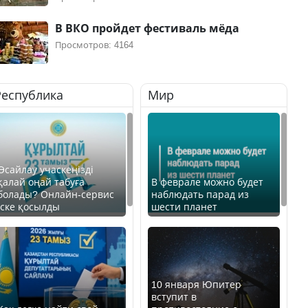
В ВКО пройдет фестиваль мёда
Просмотров: 4164
Республика
Мир
Өсайлау учаскеңізді
қалай оңай табуға
В феврале можно будет
болады? Онлайн-сервис
наблюдать парад из
іске қосылды
шести планет
10 января Юпитер
вступит в