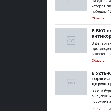
На одной и
которая гл
победим!" 
Область
В ВКО в
антико
В Департам
противодей
оплаченных
Область
В Усть-
торжест
двумя 
В Сети бур
выпускнико
Горожане з
Город