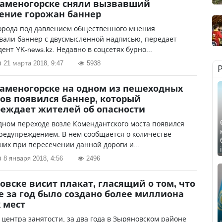
Каменогорске сняли вызвавший
ение горожан баннер
города под давлением общественного мнения
вали баннер с двусмысленной надписью, передает
ент YK-news.kz. Недавно в соцсетях бурно...
21 марта 2018, 9:47
5938
Каменогорске на одном из пешеходных
ов появился баннер, который
еждает жителей об опасности
ном переходе возле Комендантского моста появился
редупреждением. В нем сообщается о количестве
их при пересечении данной дороги и...
8 января 2018, 4:56
2496
овске висит плакат, гласящий о том, что
е за год было создано более миллиона
 мест
центра занятости, за два года в Зыряновском районе