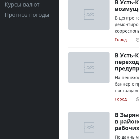
В Усть-
Курсы валют
возмущ
Прогноз погоды
В центре 
демонтиро
корреспонд
Город
В Усть-
переход
предупр
На пешеход
баннер с п
пострадавш
Город
В Зырян
в район
рабочих
По данным 