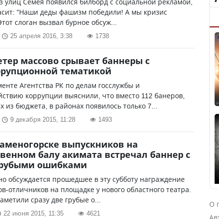
з улиц Семея появился билборд с социальной рекламой,
асит: "Наши деды фашизм победили! А мы кризис
Этот слоган вызвал бурное обсуж...
25 апреля 2016, 3:38
1738
етер массово срывает баннеры с
ррупционной тематикой
енте Агентства РК по делам госслужбы и
ствию коррупции выяснили, что вместо 112 банеров,
 из бюджета, в районах появилось только 7...
9 декабря 2015, 11:28
1493
Каменогорске выпускников на
венном балу акимата встречал баннер с
грубыми ошибками
но обсуждается прошедшее в эту субботу награждение
в-отличников на площадке у нового областного театра.
аметили сразу две грубые о...
О 
22 июня 2015, 11:35
4621
Ав