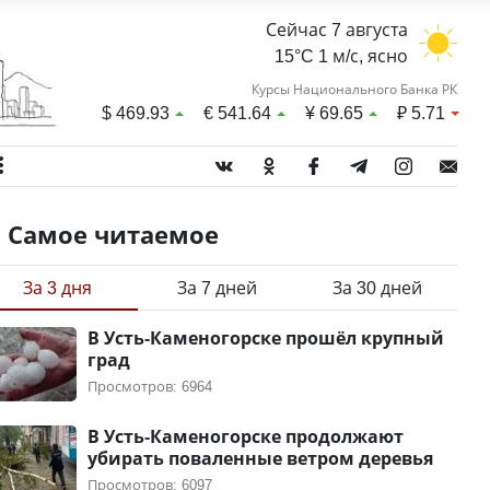
Сейчас 7 августа
15°C 1 м/с, ясно
Курсы Национального Банка РК
$
469.93
€
541.64
¥
69.65
₽
5.71
Самое читаемое
За 3 дня
За 7 дней
За 30 дней
В Усть-Каменогорске прошёл крупный
град
Просмотров: 6964
В Усть-Каменогорске продолжают
убирать поваленные ветром деревья
Просмотров: 6097