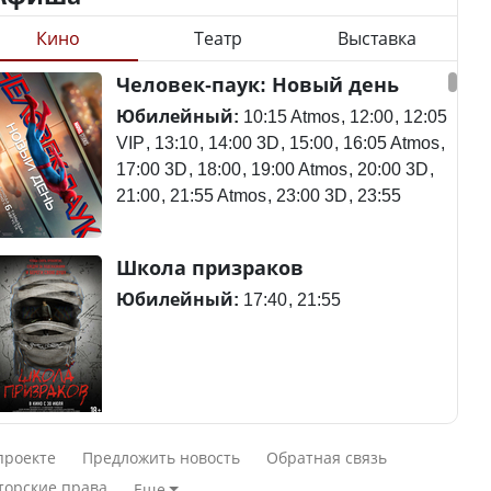
Кино
Театр
Выставка
Станет ли
Человек-паук: Новый день
Будут ли представлены
метапневмовирус
интересы регионов в
эпидемией, рассказали в
Юбилейный:
10:15 Atmos
12:00
12:05
Курултае?
ВОЗ
VIP
13:10
14:00 3D
15:00
16:05 Atmos
17:00 3D
18:00
19:00 Atmos
20:00 3D
21:00
21:55 Atmos
23:00 3D
23:55
Ең төменгі жалақы,
Пассажирский самолет
Школа призраков
алимент, экология: жеті
потерпел крушение в
партия сайлаушылармен
Южной Корее, погибли
Юбилейный:
17:40
21:55
нені талқылап жатыр?
120 человек
Минимальная зарплата,
алименты, экология — о
Авиакатастрофа близ
Смешарики сквозь вселенные
чем говорят с
Актау: Путин принес
проекте
Предложить новость
Обратная связь
избирателями
извинения президенту
Юбилейный:
10:00 VIP
11:45
15:30
торские права
Еще