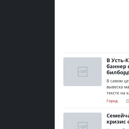
В Усть-
баннер 
билборд
В самом це
вывеска ма
тексте на к
Город
Семейч
кризис 