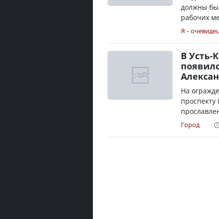
должны был
рабочих мес
Я - очевиде
В Усть-
появилс
Алекса
На огражде
проспекту
прославлен
Город