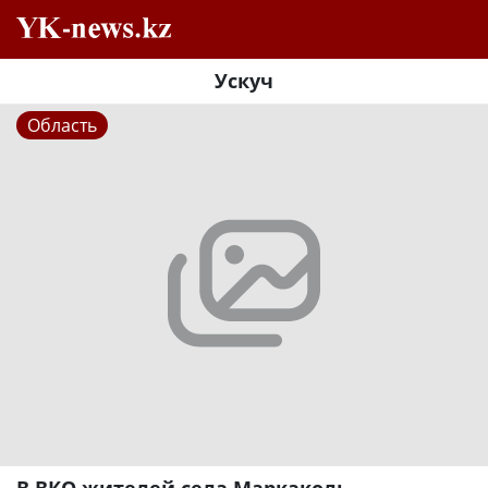
Ускуч
Область