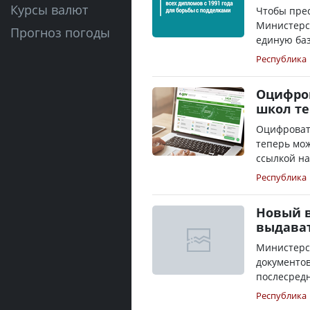
Курсы валют
Чтобы прес
Министерс
Прогноз погоды
единую баз
Республика
Оцифро
школ те
Оцифроват
теперь мож
ссылкой н
Республика
Новый в
выдават
Министерс
документов
послесредн
Республика