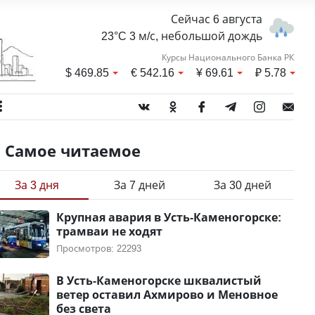
Сейчас 6 августа
23°C 3 м/с, небольшой дождь
Курсы Национального Банка РК
$
469.85
€
542.16
¥
69.61
₽
5.78
Самое читаемое
За 3 дня
За 7 дней
За 30 дней
Крупная авария в Усть-Каменогорске:
трамваи не ходят
Просмотров: 22293
В Усть-Каменогорске шквалистый
ветер оставил Ахмирово и Меновное
без света