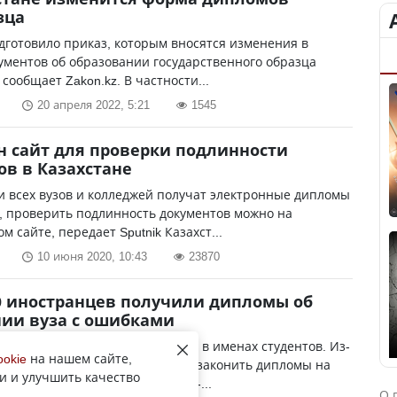
зца
готовило приказ, которым вносятся изменения в
ментов об образовании государственного образца
 сообщает Zakon.kz. В частности...
20 апреля 2022, 5:21
1545
 сайт для проверки подлинности
в в Казахстане
 всех вузов и колледжей получат электронные дипломы
у, проверить подлинность документов можно на
м сайте, передает Sputnik Казахст...
10 июня 2020, 10:43
23870
9 иностранцев получили дипломы об
ии вуза с ошибками
ческие ошибки были допущены в именах студентов. Из-
ookie
на нашем сайте,
олодые специалисты не смогли узаконить дипломы на
и и улучшить качество
не, передает корреспондент YK-...
О 