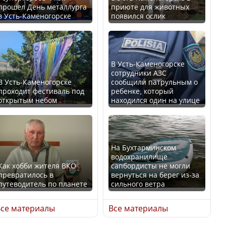
прошел День металлурга
приюте для животных
в Усть-Каменогорске
появился ослик
Казахстан возглавил
В России введены
рейтинг благополучия
дополнительные
среди стран Центральной
ограничения для
Азии
казахстанских прав
В Усть-Каменогорске
сотрудники АЗС
В Усть-Каменогорске
сообщили патрульным о
проходит фестиваль под
ребенке, который
открытым небом
находился один на улице
Будут ли представлены
Трамп официально
интересы регионов в
вступил в должность
Курултае?
президента США
На Бухтарминском
водохранилище
Как хобби жителя ВКО
сапбордисты не могли
превратилось в
вернуться на берег из-за
путеводитель по планете
сильного ветра
Ең төменгі жалақы,
Луну признали объектом
алимент, экология: жеті
культурного наследия,
се материалы
Все материалы
партия сайлаушылармен
находящегося под
нені талқылап жатыр?
угрозой исчезновения