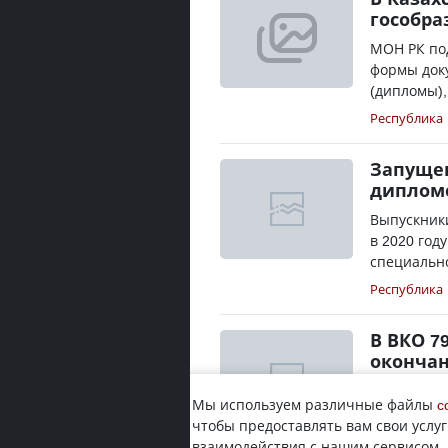
гособра
МОН РК под
формы доку
(дипломы),
Республика
Запущен
дипломо
Выпускники
в 2020 год
специально
Республика
В ВКО 7
окончан
Орфографи
Мы используем различные файлы
c
за этого м
чтобы предоставлять вам свои услуг
своей роди
взаимодействия с нашим сервисом.