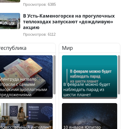
Просмотров: 6385
В Усть-Каменогорске на прогулочных
теплоходах запускают «дождливую»
акцию
Просмотров: 6112
Республика
Мир
Минтруда назвало
отрасли с самыми
В феврале можно будет
высокими зарплатными
наблюдать парад из
предложениями
шести планет
Искусственный интеллект
10 января Юпитер