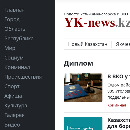
Главная
Новости Усть-Каменогорска и ВКО
Город
Область
Республика
Новый Казахстан
Я оче
Мир
Социум
Диплом
Криминал
В ВКО у
Происшествия
Судом райо
Спорт
385 Уголов
Афиша
поддельных
Культура
Криминал
Галерея
Казахст
Видео
для бор