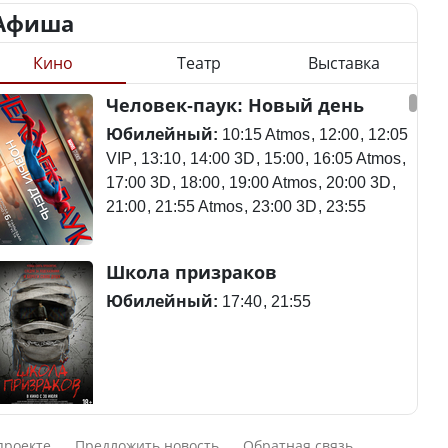
Афиша
Кино
Театр
Выставка
Минимальная зарплата,
алименты, экология — о
Станет ли
Человек-паук: Новый день
чем говорят с
метапневмовирус
избирателями
эпидемией, рассказали в
Юбилейный:
10:15 Atmos
12:00
12:05
представители партий
ВОЗ
VIP
13:10
14:00 3D
15:00
16:05 Atmos
17:00 3D
18:00
19:00 Atmos
20:00 3D
21:00
21:55 Atmos
23:00 3D
23:55
Пассажирский самолет
Школа призраков
Министр рассказал, из
потерпел крушение в
чего делают колбасу в
Южной Корее, погибли
Юбилейный:
17:40
21:55
Казахстане
120 человек
Министр объяснил,
Авиакатастрофа близ
Смешарики сквозь вселенные
почему казахстанские
Актау: Путин принес
проекте
Предложить новость
Обратная связь