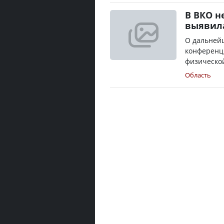
В ВКО н
выявил
О дальнейш
конференц
физической
Область