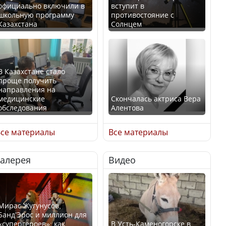
официально включили в
вступит в
школьную программу
противостояние с
Казахстана
Солнцем
В Казахстане стало
проще получить
направления на
медицинские
Скончалась актриса Вера
обследования
Алентова
се материалы
Все материалы
Галерея
Видео
В РФ вынесен заочный
Қазақстан Орталық Азия
приговор по уголовному
елдері арасында әл-ауқат
делу об убийстве Игоря
индексінде көш бастады
Талькова
Мирас Жугунусов,
Банд’Эрос и миллион для
«супергероев»: как
В Усть-Каменогорске в