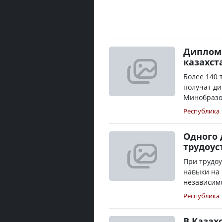
Дипломы
казахст
Более 140 
получат ди
Минобразов
Республика
Одного 
трудоус
При трудоу
навыки на 
независимо
Республика
В Казах