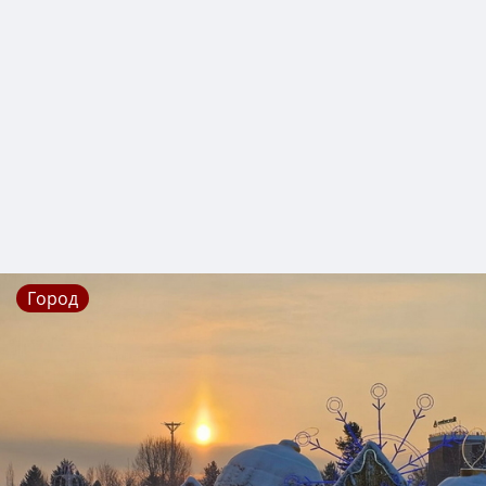
Город