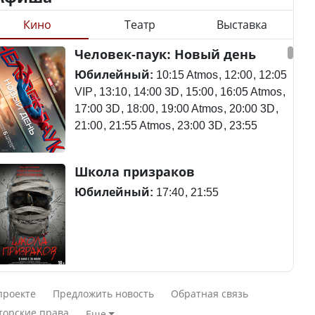
Кино
Театр
Выставка
Станет ли
Человек-паук: Новый день
Будут ли представлены
метапневмовирус
интересы регионов в
эпидемией, рассказали в
Юбилейный:
10:15 Atmos
12:00
12:05
Курултае?
ВОЗ
VIP
13:10
14:00 3D
15:00
16:05 Atmos
17:00 3D
18:00
19:00 Atmos
20:00 3D
21:00
21:55 Atmos
23:00 3D
23:55
Ең төменгі жалақы,
Пассажирский самолет
Школа призраков
алимент, экология: жеті
потерпел крушение в
партия сайлаушылармен
Южной Корее, погибли
Юбилейный:
17:40
21:55
нені талқылап жатыр?
120 человек
Минимальная зарплата,
алименты, экология — о
Авиакатастрофа близ
Смешарики сквозь вселенные
чем говорят с
Актау: Путин принес
проекте
Предложить новость
Обратная связь
избирателями
извинения президенту
Юбилейный:
10:00 VIP
11:45
15:30
торские права
Еще