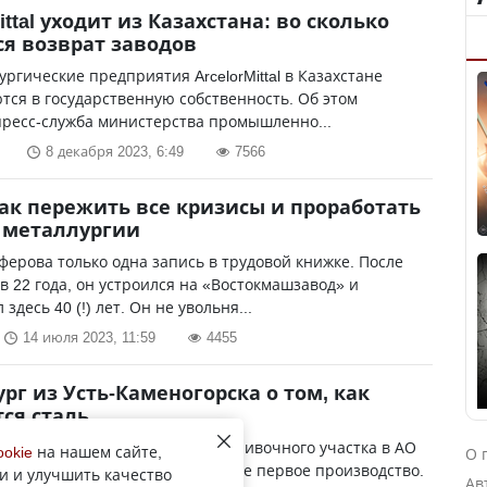
ittal уходит из Казахстана: во сколько
я возврат заводов
ургические предприятия ArcelorMittal в Казахстане
ся в государственную собственность. Об этом
пресс-служба министерства промышленно...
8 декабря 2023, 6:49
7566
как пережить все кризисы и проработать
в металлургии
ферова только одна запись в трудовой книжке. После
 в 22 года, он устроился на «Востокмашзавод» и
здесь 40 (!) лет. Он не увольня...
14 июля 2023, 11:59
4455
рг из Усть-Каменогорска о том, как
ся сталь
Козлов — мастер плавильно-заливочного участка в АО
ookie
на нашем сайте,
О 
завод». Для мужчины это уже не первое производство.
и и улучшить качество
Ав