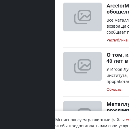
ArcelorM
обошелс
Все металл
возвращают
сообщает 
Республика
О том, 
40 лет 
У Игоря Лу
института,
проработал 
Область
Металлу
рождает
Александр 
Мы используем различные файлы
c
«Востокмаш
чтобы предоставлять вам свои услуг