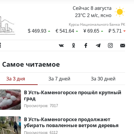
Сейчас 8 августа
23°C 2 м/с, ясно
Курсы Национального Банка РК
$
469.93
€
541.64
¥
69.65
₽
5.71
Самое читаемое
За 3 дня
За 7 дней
За 30 дней
В Усть-Каменогорске прошёл крупный
град
Просмотров: 7017
В Усть-Каменогорске продолжают
убирать поваленные ветром деревья
Просмотров: 6112