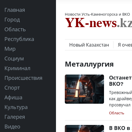
Главная
Новости Усть-Каменогорска и ВКО
Город
Область
Республика
Новый Казахстан
Я оче
Мир
Социум
Металлургия
Криминал
Останет
Происшествия
ВКО?
Спорт
Тревожный 
Афиша
как драйве
прозвучал 
Культура
Область
Галерея
Видео
В ВКО в