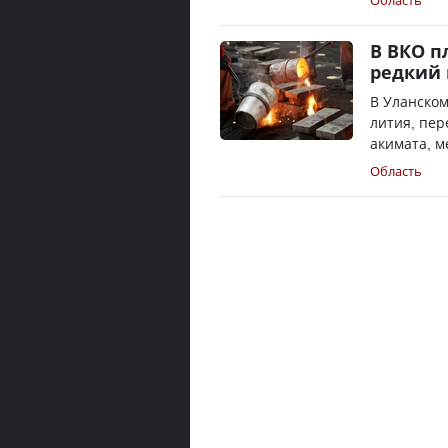
Область
В ВКО п
редкий
В Уланском
лития, пер
акимата, м
Область