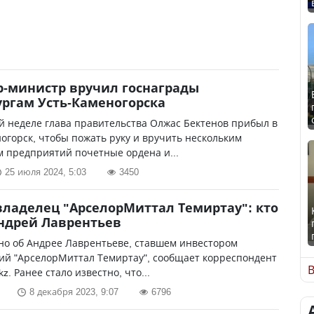
-министр вручил госнаграды
ргам Усть-Каменогорска
 неделе глава правительства Олжас Бектенов прибыл в
огорск, чтобы пожать руку и вручить нескольким
 предприятий почетные ордена и...
25 июля 2024, 5:03
3450
ладелец "АрселорМиттал Темиртау": кто
ндрей Лаврентьев
но об Андрее Лаврентьеве, ставшем инвестором
ий "АрселорМиттал Темиртау", сообщает корреспондент
В
kz. Ранее стало известно, что...
8 декабря 2023, 9:07
6796