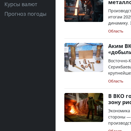
металл
Курсы валют
Производст
Прогноз погоды
итогам 20
динамику. 
Область
Аким ВК
«добыл
Восточно-К
Серикбаева
крупнейшей
Область
В ВКО г
зону ри
Экономика 
стороны —
производст