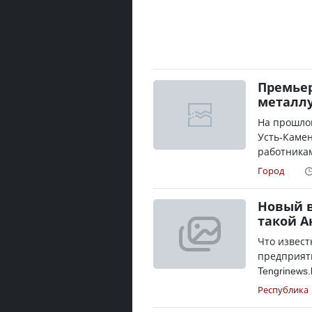
Премьер
металлу
На прошлой
Усть-Камен
работникам
Город
Новый в
такой А
Что извест
предприят
Tengrinews.
Республика