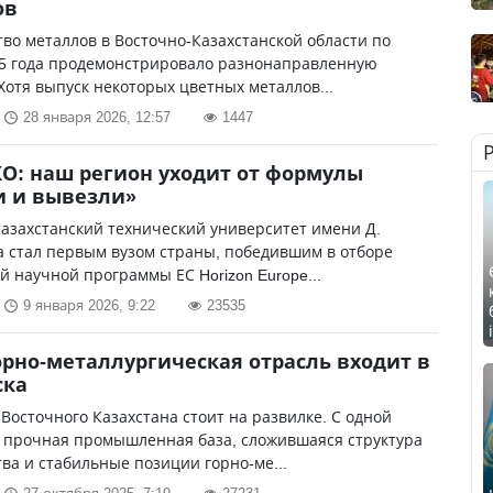
ов
во металлов в Восточно-Казахстанской области по
25 года продемонстрировало разнонаправленную
Хотя выпуск некоторых цветных металлов...
28 января 2026, 12:57
1447
О: наш регион уходит от формулы
и и вывезли»
азахстанский технический университет имени Д.
 стал первым вузом страны, победившим в отборе
 научной программы ЕС Horizon Europe...
9 января 2026, 9:22
23535
орно-металлургическая отрасль входит в
ска
Восточного Казахстана стоит на развилке. С одной
 прочная промышленная база, сложившаяся структура
ва и стабильные позиции горно-ме...