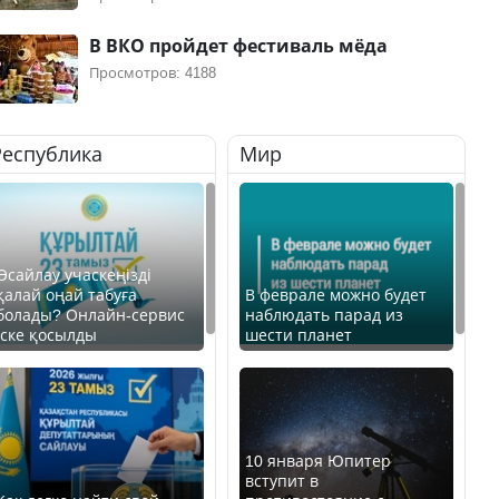
В ВКО пройдет фестиваль мёда
Просмотров: 4188
Республика
Мир
Өсайлау учаскеңізді
қалай оңай табуға
В феврале можно будет
болады? Онлайн-сервис
наблюдать парад из
іске қосылды
шести планет
10 января Юпитер
вступит в