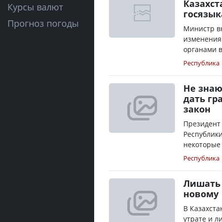
Казахст
Курсы валют
госязык
Прогноз погоды
Министр вн
изменения
органами в
Республика
Не знаю
дать гр
закон
Президент
Республики
некоторые 
Республика
Лишать 
новому
В Казахста
утрате и 