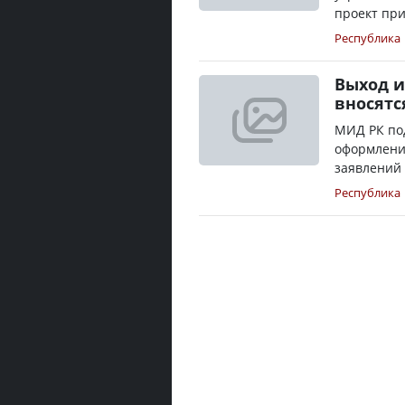
проект при
Республика
Выход и
вносятс
МИД РК по
оформлени
заявлений 
Республика