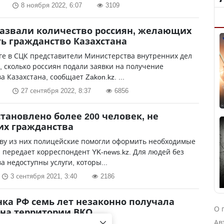
8 ноября 2022, 6:07
3109
азвали количество россиян, желающих
ь гражданство Казахстана
ге в СЦК представители Министерства внутренних дел
, сколько россиян подали заявки на получение
а Казахстана, сообщает Zakon.kz. ...
27 сентября 2022, 8:37
6856
становлено более 200 человек, не
х гражданства
ву из них полицейские помогли оформить необходимые
 передает корреспондент YK-news.kz. Для людей без
а недоступны услуги, которы...
3 сентября 2021, 3:40
2186
ка РФ семь лет незаконно получала
О 
на территории ВКО
Ав