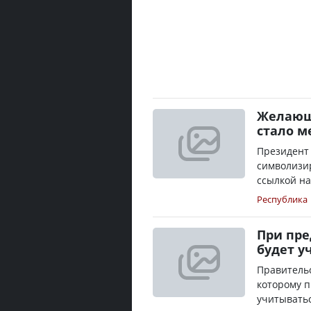
Желающи
стало м
Президент 
символизир
ссылкой на
Республика
При пре
будет у
Правительс
которому п
учитыватьс