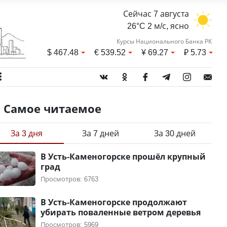
Сейчас 7 августа
26°C 2 м/с, ясно
Курсы Национального Банка РК
$
467.48
€
539.52
¥
69.27
₽
5.73
Самое читаемое
За 3 дня
За 7 дней
За 30 дней
В Усть-Каменогорске прошёл крупный
град
Просмотров: 6763
В Усть-Каменогорске продолжают
убирать поваленные ветром деревья
Просмотров: 5969