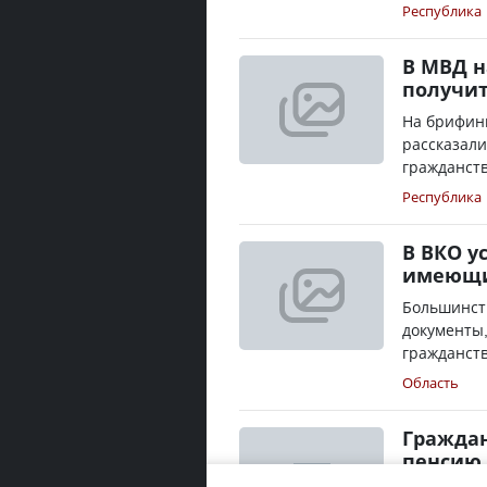
Республика
В МВД н
получит
На брифин
рассказали
гражданств
Республика
В ВКО у
имеющи
Большинст
документы,
гражданств
Область
Граждан
пенсию 