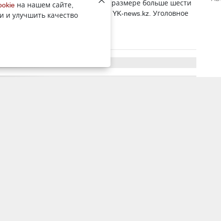
а нанесла ущерб государству в размере больше шести
ookie
на нашем сайте,
тенге, передает корреспондент YK-news.kz. Уголовное
и и улучшить качество
ошении гражданки России...
13 июля 2018, 5:31
2454