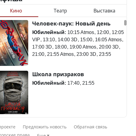
Кино
Театр
Выставка
Станет ли
Человек-паук: Новый день
Будут ли представлены
метапневмовирус
интересы регионов в
эпидемией, рассказали в
Юбилейный:
10:15 Atmos
12:00
12:05
Курултае?
ВОЗ
VIP
13:10
14:00 3D
15:00
16:05 Atmos
17:00 3D
18:00
19:00 Atmos
20:00 3D
21:00
21:55 Atmos
23:00 3D
23:55
Ең төменгі жалақы,
Пассажирский самолет
Школа призраков
алимент, экология: жеті
потерпел крушение в
партия сайлаушылармен
Южной Корее, погибли
Юбилейный:
17:40
21:55
нені талқылап жатыр?
120 человек
Минимальная зарплата,
алименты, экология — о
Авиакатастрофа близ
Смешарики сквозь вселенные
чем говорят с
Актау: Путин принес
проекте
Предложить новость
Обратная связь
избирателями
извинения президенту
Юбилейный:
10:00 VIP
11:45
15:30
торские права
Еще