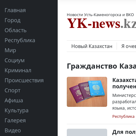
Главная
Новости Усть-Каменогорска и ВКО
Город
Область
Республика
Новый Казахстан
Я оче
Мир
Социум
Гражданство Каз
Криминал
Казахст
Происшествия
получе
Спорт
Министерс
Афиша
разработа
языка, ист
Культура
Республика
Галерея
Видео
Для пол