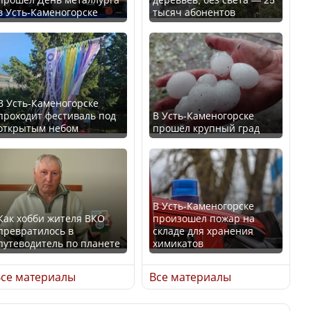
в Усть-Каменогорске
тысяч абонентов
Ең төменгі жалақы,
В России введены
алимент, экология: жеті
дополнительные
партия сайлаушылармен
ограничения для
нені талқылап жатыр?
казахстанских прав
В Усть-Каменогорске
проходит фестиваль под
В Усть-Каменогорске
Минимальная зарплата,
открытым небом
прошёл крупный град
алименты, экология — о
чем говорят с
Трамп официально
избирателями
вступил в должность
представители партий
президента США
В Усть-Каменогорске
Как хобби жителя ВКО
произошел пожар на
превратилось в
складе для хранения
путеводитель по планете
химикатов
Луну признали объектом
Министр рассказал, из
культурного наследия,
се материалы
Все материалы
чего делают колбасу в
находящегося под
Казахстане
угрозой исчезновения