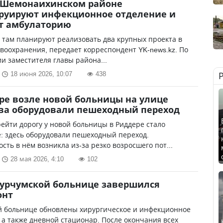
в Шемонаихинском районе
руируют инфекционное отделение и
т амбулаторию
у там планируют реализовать два крупных проекта в
воохранения, передает корреспондент YK-news.kz. По
 заместителя главы района...
18 июня 2026, 10:07
438
ре возле новой больницы на улице
ва оборудовали пешеходный переход
ейти дорогу у новой больницы в Риддере стало
: здесь оборудовали пешеходный переход.
сть в нём возникла из-за резко возросшего пот...
28 мая 2026, 4:10
102
Курчумской больнице завершился
онт
й больнице обновлены хирургическое и инфекционное
 а также дневной стационар. После окончания всех