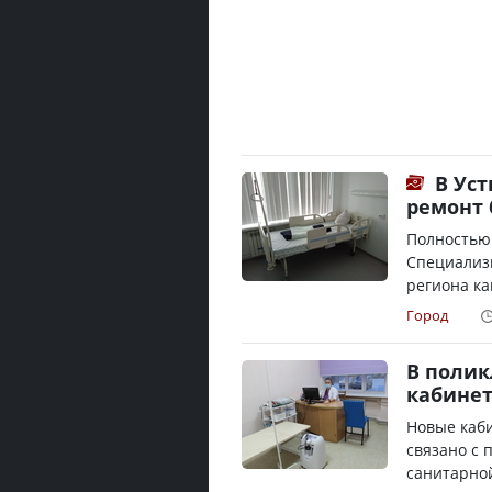
В Уст
ремонт
Полностью
Специализ
региона ка
Город
В полик
кабине
Новые каби
связано с 
санитарной