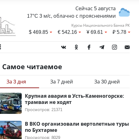
Сейчас 5 августа
17°C 3 м/с, облачно с прояснениями
Курсы Национального Банка РК
$
469.85
€
542.16
¥
69.61
₽
5.78
Самое читаемое
За 3 дня
За 7 дней
За 30 дней
Крупная авария в Усть-Каменогорске:
трамваи не ходят
Просмотров: 21371
В ВКО организовали вертолетные туры
по Бухтарме
Просмотров: 8029