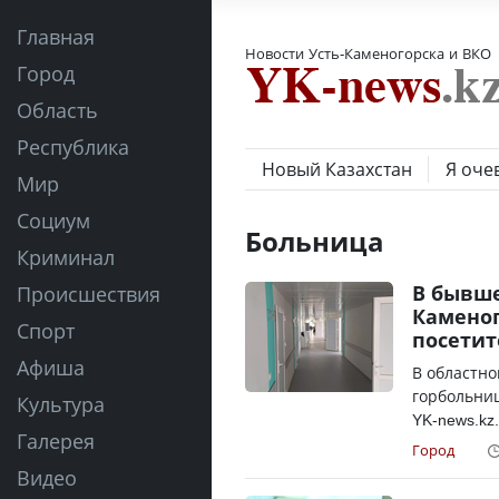
Главная
Новости Усть-Каменогорска и ВКО
Город
Область
Республика
Новый Казахстан
Я оче
Мир
Социум
Больница
Криминал
В бывше
Происшествия
Каменог
Спорт
посети
Афиша
В областн
горбольниц
Культура
YK-news.kz
Галерея
Город
Видео