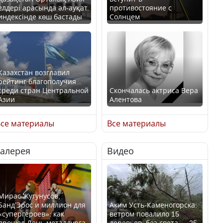
елдері арасында әл-ауқат
противостояние с
индексінде көш бастады
Солнцем
Казахстан возглавил
рейтинг благополучия
среди стран Центральной
Скончалась актриса Вера
Азии
Алентова
се материалы
Все материалы
Галерея
Видео
В РФ вынесен заочный
Будут ли представлены
приговор по уголовному
интересы регионов в
делу об убийстве Игоря
Курултае?
Талькова
Мирас Жугунусов,
Банд’Эрос и миллион для
Аким Усть-Каменогорска:
«супергероев»: как
ветром повалило 15
прошел День металлурга
деревьев, без света — 25