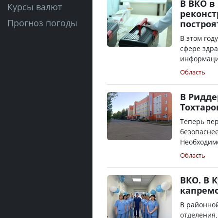
В ВКО 
Курсы валют
реконст
Прогноз погоды
построя
В этом год
сфере здра
информации
Область
В Ридде
Тохтаро
Теперь пер
безопаснее
Необходимо
Область
ВКО. В 
капрем
В районно
отделения,