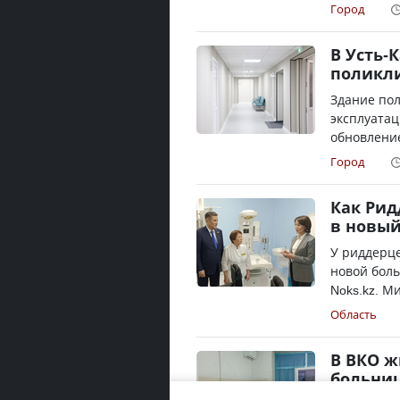
Город
В Усть-
поликл
Здание пол
эксплуатац
обновление
Город
Как Рид
в новы
У риддерце
новой боль
Noks.kz. М
Область
В ВКО ж
больни