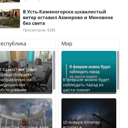
В Усть-Каменогорске шквалистый
ветер оставил Ахмирово и Меновное
без света
Просмотров: 6191
Республика
Мир
В Казахстане стало
проще получить
направления на
В феврале можно будет
медицинские
наблюдать парад из
обследования
шести планет
10 января Юпитер
Қазақстан Орталық Азия
вступит в