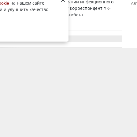
сообщили об удручающем состоянии инфекционного
ookie
на нашем сайте,
Ав
 Шемонаихинской ЦРБ, передаёт корреспондент YK-
и и улучшить качество
о поручению главы региона Нурымбета...
2 декабря 2025, 5:35
3776