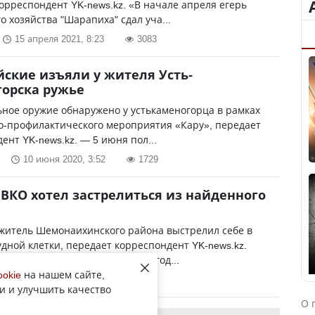
орреспондент YK-news.kz. «В начале апреля егерь
о хозяйства "Шарапиха" сдал уча...
15 апреля 2021, 8:23
3083
ские изъяли у жителя Усть-
орска ружье
ное оружие обнаружено у устькаменогорца в рамках
о-профилактического мероприятия «Кару», передает
ент YK-news.kz. — 5 июня пол...
10 июня 2020, 3:52
1729
ВКО хотел застрелиться из найденного
 житель Шемонаихинского района выстрелил себе в
удной клетки, передает корреспондент YK-news.kz.
роизошел в октябре прошлого год...
ookie
на нашем сайте,
6 марта 2020, 4:14
960
и и улучшить качество
О 