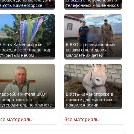
В Казахстане стало
в Усть-Каменогорске
телефонных мошенников
проще получить
В России введены
направления на
дополнительные
медицинские
ограничения для
обследования
казахстанских прав
В Усть-Каменогорске
В ВКО с телевизионной
проходит фестиваль под
вышки сняли двоих
открытым небом
малолетних детей
Қазақстан Орталық Азия
Трамп официально
елдері арасында әл-ауқат
вступил в должность
индексінде көш бастады
президента США
Как хобби жителя ВКО
В Усть-Каменогорске в
превратилось в
приюте для животных
путеводитель по планете
появился ослик
Казахстан возглавил
Луну признали объектом
рейтинг благополучия
культурного наследия,
се материалы
Все материалы
среди стран Центральной
находящегося под
Азии
угрозой исчезновения