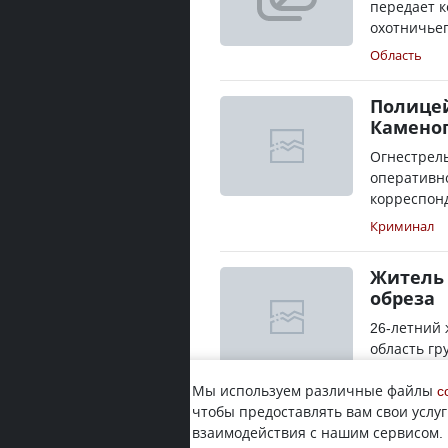
передает к
охотничьег
Область
Полицей
Каменог
Огнестрель
оперативн
корреспонд
Криминал
Житель 
обреза
26-летний
область гр
Инцидент п
Мы используем различные файлы
c
Криминал
чтобы предоставлять вам свои услуг
взаимодействия с нашим сервисом.