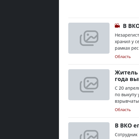
В ВК
Незарегис
хранил у с
рамках рес
Область
Житель 
года вы
С 20 апрел
по выкупу 
взрывчатых
Область
В ВКО е
Сотрудник 