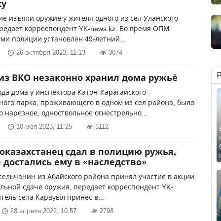
ку
е изъяли оружие у жителя одного из сел Уланского
редает корреспондент YK-news.kz. Во время ОПМ
ми полиции установлен 49-летний...
26 октября 2023, 11:13
3074
из ВКО незаконно хранил дома ружьё
ода дома у инспектора Катон-Карагайского
ого парка, проживающего в одном из сел района, было
 нарезное, одноствольное огнестрельно...
10 мая 2023, 11:25
3112
оказахстанец сдал в полицию ружья,
 достались ему в «наследство»
сельчанин из Абайского района принял участие в акции
льной сдаче оружия, передает корреспондент YK-
итель села Карауыл принес в...
28 апреля 2022, 10:57
2798