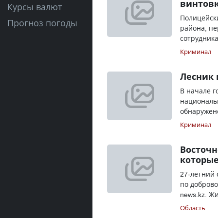
винтов
Курсы валют
Полицейски
Прогноз погоды
района, пе
сотрудника
Криминал
Лесник 
В начале г
национальн
обнаружено
Криминал
Восточн
которые
27-летний 
по доброво
news.kz. Ж
Область