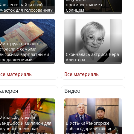
Как легко найти свой
противостояние с
участок для голосования?
Солнцем
Минтруда назвало
отрасли с самыми
высокими зарплатными
Скончалась актриса Вера
предложениями
Алентова
се материалы
Все материалы
Галерея
Видео
Искусственный интеллект
В РФ вынесен заочный
официально включили в
приговор по уголовному
школьную программу
делу об убийстве Игоря
Казахстана
Талькова
Мирас Жугунусов,
Банд’Эрос и миллион для
В Усть-Каменогорске
«супергероев»: как
поблагодарили таксиста,
прошел День металлурга
спасшего пенсионерку от