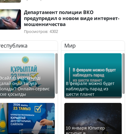
Департамент полиции ВКО
предупредил о новом виде интернет-
мошенничества
Просмотров: 4302
Республика
Мир
Өсайлау учаскеңізді
қалай оңай табуға
В феврале можно будет
болады? Онлайн-сервис
наблюдать парад из
іске қосылды
шести планет
10 января Юпитер
вступит в