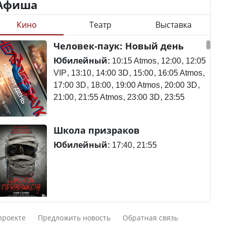
Афиша
Кино
Театр
Выставка
Станет ли
Человек-паук: Новый день
Будут ли представлены
метапневмовирус
интересы регионов в
эпидемией, рассказали в
Юбилейный:
10:15 Atmos
12:00
12:05
Курултае?
ВОЗ
VIP
13:10
14:00 3D
15:00
16:05 Atmos
17:00 3D
18:00
19:00 Atmos
20:00 3D
21:00
21:55 Atmos
23:00 3D
23:55
Ең төменгі жалақы,
Пассажирский самолет
Школа призраков
алимент, экология: жеті
потерпел крушение в
партия сайлаушылармен
Южной Корее, погибли
Юбилейный:
17:40
21:55
нені талқылап жатыр?
120 человек
Минимальная зарплата,
алименты, экология — о
Авиакатастрофа близ
Смешарики сквозь вселенные
чем говорят с
Актау: Путин принес
проекте
Предложить новость
Обратная связь