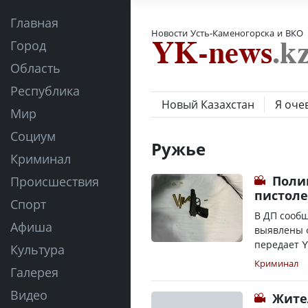
Главная
Новости Усть-Каменогорска и ВКО
Город
Область
Республика
Новый Казахстан
Я оче
Мир
Социум
Ружье
Криминал
Поли
Происшествия
пистоле
Спорт
В ДП сооб
Афиша
выявлены 
передает Y
Культура
Криминал
Галерея
Видео
Жите