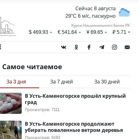
Сейчас 8 августа
29°C 6 м/с, пасмурно
Курсы Национального Банка РК
$
469.93
€
541.64
¥
69.65
₽
5.71
Самое читаемое
За 3 дня
За 7 дней
За 30 дней
В Усть-Каменогорске прошёл крупный
град
Просмотров: 7111
В Усть-Каменогорске продолжают
убирать поваленные ветром деревья
Просмотров: 6182