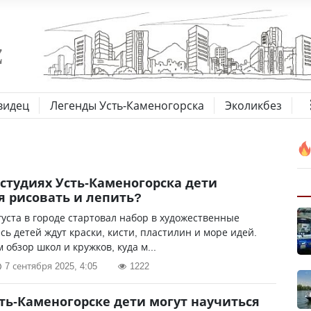
видец
Легенды Усть-Каменогорска
Эколикбез
 студиях Усть-Каменогорска дети
я рисовать и лепить?
густа в городе стартовал набор в художественные
есь детей ждут краски, кисти, пластилин и море идей.
 обзор школ и кружков, куда м...
7 сентября 2025, 4:05
1222
сть-Каменогорске дети могут научиться