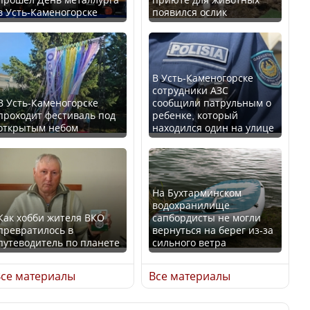
в Усть-Каменогорске
появился ослик
Казахстан возглавил
В России введены
рейтинг благополучия
дополнительные
среди стран Центральной
ограничения для
Азии
казахстанских прав
В Усть-Каменогорске
сотрудники АЗС
В Усть-Каменогорске
сообщили патрульным о
проходит фестиваль под
ребенке, который
открытым небом
находился один на улице
Будут ли представлены
Трамп официально
интересы регионов в
вступил в должность
Курултае?
президента США
На Бухтарминском
водохранилище
Как хобби жителя ВКО
сапбордисты не могли
превратилось в
вернуться на берег из-за
путеводитель по планете
сильного ветра
Ең төменгі жалақы,
Луну признали объектом
алимент, экология: жеті
культурного наследия,
се материалы
Все материалы
партия сайлаушылармен
находящегося под
нені талқылап жатыр?
угрозой исчезновения