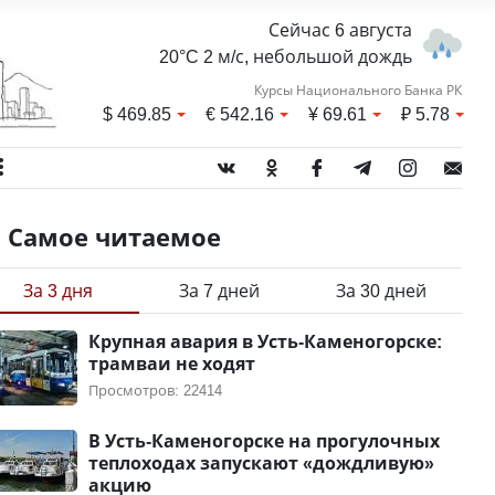
Сейчас 6 августа
20°C 2 м/с, небольшой дождь
Курсы Национального Банка РК
$
469.85
€
542.16
¥
69.61
₽
5.78
Самое читаемое
За 3 дня
За 7 дней
За 30 дней
Крупная авария в Усть-Каменогорске:
трамваи не ходят
Просмотров: 22414
В Усть-Каменогорске на прогулочных
теплоходах запускают «дождливую»
акцию