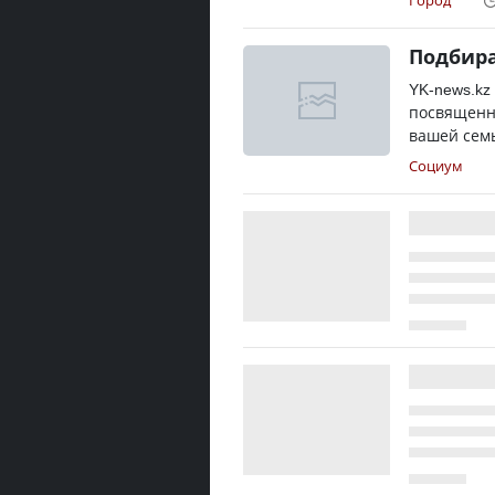
Город
Подбира
YK-news.kz
посвященн
вашей семь
Социум