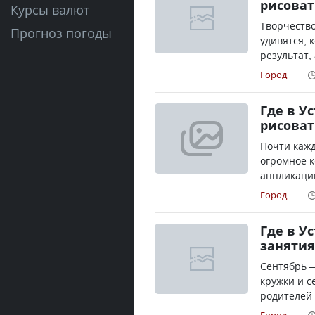
рисоват
Курсы валют
Творчество
Прогноз погоды
удивятся, 
результат,
Город
Где в У
рисоват
Почти кажд
огромное к
аппликаций
Город
Где в У
занятия
Сентябрь —
кружки и с
родителей 