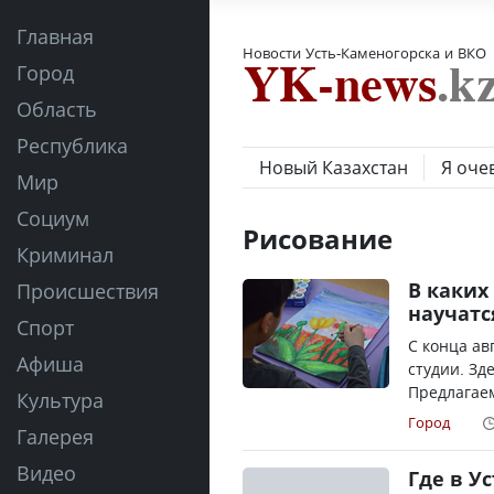
Главная
Новости Усть-Каменогорска и ВКО
Город
Область
Республика
Новый Казахстан
Я оче
Мир
Социум
Рисование
Криминал
В каких
Происшествия
научатс
Спорт
С конца ав
Афиша
студии. Зд
Предлагаем
Культура
Город
Галерея
Видео
Где в У