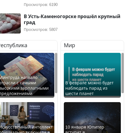
Просмотров: 6190
В Усть-Каменогорске прошёл крупный
град
Просмотров: 5807
Республика
Мир
Минтруда назвало
отрасли с самыми
В феврале можно будет
высокими зарплатными
наблюдать парад из
предложениями
шести планет
Искусственный интеллект
10 января Юпитер
официально включили в
вступит в