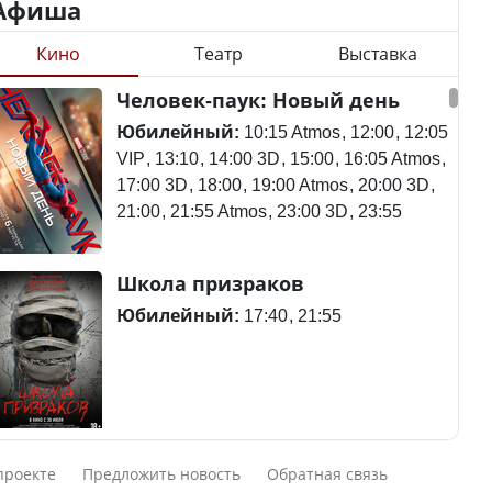
Афиша
Кино
Театр
Выставка
Минимальная зарплата,
алименты, экология — о
Станет ли
Человек-паук: Новый день
чем говорят с
метапневмовирус
избирателями
эпидемией, рассказали в
Юбилейный:
10:15 Atmos
12:00
12:05
представители партий
ВОЗ
VIP
13:10
14:00 3D
15:00
16:05 Atmos
17:00 3D
18:00
19:00 Atmos
20:00 3D
21:00
21:55 Atmos
23:00 3D
23:55
Пассажирский самолет
Школа призраков
Министр рассказал, из
потерпел крушение в
чего делают колбасу в
Южной Корее, погибли
Юбилейный:
17:40
21:55
Казахстане
120 человек
Министр объяснил,
Авиакатастрофа близ
Смешарики сквозь вселенные
почему казахстанские
Актау: Путин принес
проекте
Предложить новость
Обратная связь