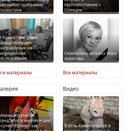
школьную программу
противостояние с
Казахстана
Солнцем
В Казахстане стало
проще получить
направления на
медицинские
Скончалась актриса Вера
обследования
Алентова
се материалы
Все материалы
Галерея
Видео
В РФ вынесен заочный
Қазақстан Орталық Азия
приговор по уголовному
елдері арасында әл-ауқат
делу об убийстве Игоря
индексінде көш бастады
Талькова
Мирас Жугунусов,
Банд’Эрос и миллион для
«супергероев»: как
В Усть-Каменогорске в
прошел День металлурга
приюте для животных