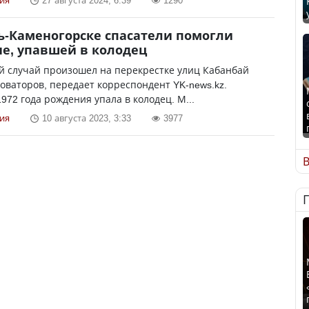
ия
27 августа 2024, 6:39
1290
ть-Каменогорске спасатели помогли
е, упавшей в колодец
й случай произошел на перекрестке улиц Кабанбай
оваторов, передает корреспондент YK-news.kz.
72 года рождения упала в колодец. М...
ия
10 августа 2023, 3:33
3977
В