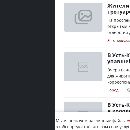
Жители 
тротуа
На проспек
открытый к
отверстия 
Я - очевиде
В Усть-
упавшей
Вчера веч
для животн
корреспонд
Город
В Усть
в колод
Бродячая с
Мы используем различные файлы
c
аэропорта.
чтобы предоставлять вам свои услуг