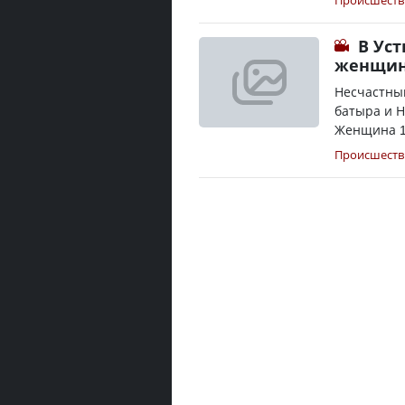
Происшеств
В Ус
женщин
Несчастны
батыра и Н
Женщина 19
Происшеств