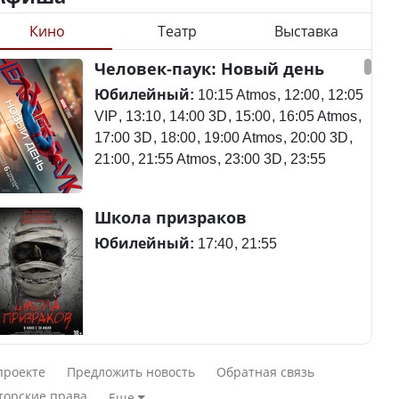
Кино
Театр
Выставка
Станет ли
Человек-паук: Новый день
Будут ли представлены
метапневмовирус
интересы регионов в
эпидемией, рассказали в
Юбилейный:
10:15 Atmos
12:00
12:05
Курултае?
ВОЗ
VIP
13:10
14:00 3D
15:00
16:05 Atmos
17:00 3D
18:00
19:00 Atmos
20:00 3D
21:00
21:55 Atmos
23:00 3D
23:55
Ең төменгі жалақы,
Пассажирский самолет
Школа призраков
алимент, экология: жеті
потерпел крушение в
партия сайлаушылармен
Южной Корее, погибли
Юбилейный:
17:40
21:55
нені талқылап жатыр?
120 человек
Минимальная зарплата,
алименты, экология — о
Авиакатастрофа близ
Смешарики сквозь вселенные
чем говорят с
Актау: Путин принес
проекте
Предложить новость
Обратная связь
избирателями
извинения президенту
Юбилейный:
10:00 VIP
11:45
15:30
торские права
Еще