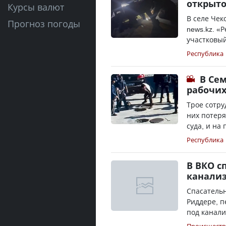
открыт
Курсы валют
В селе Чек
Прогноз погоды
news.kz. 
участковый
Республика
В Се
рабочих
Трое сотру
них потеря
суда, и на
Республика
В ВКО с
канализ
Спасатель
Риддере, п
под канали