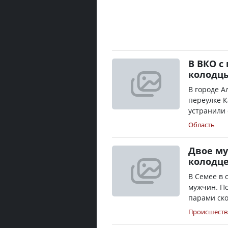
В ВКО с
колодцы
В городе А
переулке 
устранили 
Область
Двое м
колодц
В Семее в 
мужчин. П
парами ско
Происшеств