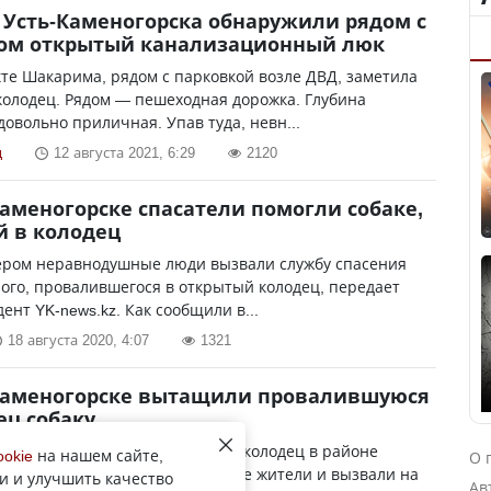
Усть-Каменогорска обнаружили рядом с
ром открытый канализационный люк
те Шакарима, рядом с парковкой возле ДВД, заметила
олодец. Рядом — пешеходная дорожка. Глубина
довольно приличная. Упав туда, невн...
ц
12 августа 2021, 6:29
2120
Каменогорске спасатели помогли собаке,
 в колодец
ером неравнодушные люди вызвали службу спасения
ого, провалившегося в открытый колодец, передает
ент YK-news.kz. Как сообщили в...
18 августа 2020, 4:07
1321
-Каменогорске вытащили провалившуюся
ец собаку
обака провалилась в открытый колодец в районе
ookie
на нашем сайте,
О 
 Собачий вой услышали местные жители и вызвали на
и и улучшить качество
Ав