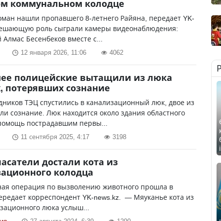
ом коммунальном колодце
оман нашли пропавшего 8-летнего Райяна, передает YK-
«Решающую роль сыграли камеры видеонаблюдения:
 Алмас Бесенбеков вместе с...
12 января 2026, 11:06
4062
мее полицейские вытащили из люка
, потерявших сознание
дников ТЭЦ спустились в канализационный люк, двое из
ли сознание. Люк находится около здания областного
 помощь пострадавшим первы...
11 сентября 2025, 4:17
3198
пасатели достали кота из
ационного колодца
ная операция по вызволению животного прошла в
ередает корреспондент YK-news.kz. — Мяуканье кота из
зационного люка услыш...