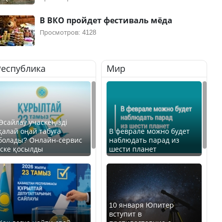
В ВКО пройдет фестиваль мёда
Просмотров: 4128
Республика
Мир
Өсайлау учаскеңізді
қалай оңай табуға
В феврале можно будет
болады? Онлайн-сервис
наблюдать парад из
іске қосылды
шести планет
10 января Юпитер
вступит в