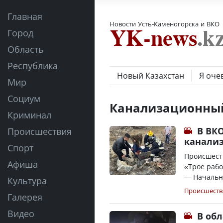
Главная
Новости Усть-Каменогорска и ВКО
Город
Область
Республика
Новый Казахстан
Я оче
Мир
Социум
Канализационны
Криминал
В ВК
Происшествия
канали
Спорт
Происшеств
Афиша
«Трое раб
— Начальни
Культура
Происшеств
Галерея
Видео
В об