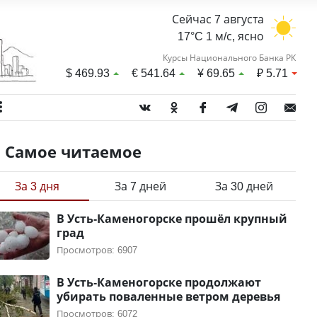
Сейчас 7 августа
17°C 1 м/с, ясно
Курсы Национального Банка РК
$
469.93
€
541.64
¥
69.65
₽
5.71
Самое читаемое
За 3 дня
За 7 дней
За 30 дней
В Усть-Каменогорске прошёл крупный
град
Просмотров: 6907
В Усть-Каменогорске продолжают
убирать поваленные ветром деревья
Просмотров: 6072