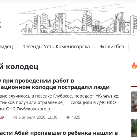
видец
Легенды Усть-Каменогорска
Эколикбез
й колодец
О при проведении работ в
зационном колодце пострадали люди
ие случилось в поселке Глубокое, передает YK-news.kz.
отников получили отравление, — сообщили в ДЧС ВКО.
к ОЧС Глубоковского р...
ия
6 апреля 2026, 11:30
4325
ласти Абай пропавшего ребенка нашли в