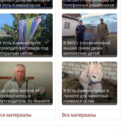
В Казахстане стало
в Усть-Каменогорске
телефонных мошенников
проще получить
В России введены
направления на
дополнительные
медицинские
ограничения для
обследования
казахстанских прав
В Усть-Каменогорске
В ВКО с телевизионной
проходит фестиваль под
вышки сняли двоих
открытым небом
малолетних детей
Қазақстан Орталық Азия
Трамп официально
елдері арасында әл-ауқат
вступил в должность
индексінде көш бастады
президента США
Как хобби жителя ВКО
В Усть-Каменогорске в
превратилось в
приюте для животных
путеводитель по планете
появился ослик
Казахстан возглавил
Луну признали объектом
рейтинг благополучия
культурного наследия,
се материалы
Все материалы
среди стран Центральной
находящегося под
Азии
угрозой исчезновения