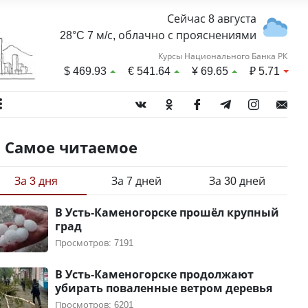
Сейчас 8 августа
28°C 7 м/с, облачно с прояснениями
Курсы Национального Банка РК
$
469.93
€
541.64
¥
69.65
₽
5.71
Самое читаемое
За 3 дня
За 7 дней
За 30 дней
В Усть-Каменогорске прошёл крупный
град
Просмотров: 7191
В Усть-Каменогорске продолжают
убирать поваленные ветром деревья
Просмотров: 6201