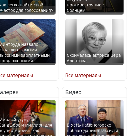
Как легко найти свой
противостояние с
участок для голосования?
Солнцем
Минтруда назвало
отрасли с самыми
высокими зарплатными
Скончалась актриса Вера
предложениями
Алентова
се материалы
Все материалы
Галерея
Видео
Искусственный интеллект
В РФ вынесен заочный
официально включили в
приговор по уголовному
школьную программу
делу об убийстве Игоря
Казахстана
Талькова
Мирас Жугунусов,
Банд’Эрос и миллион для
В Усть-Каменогорске
«супергероев»: как
поблагодарили таксиста,
прошел День металлурга
спасшего пенсионерку от