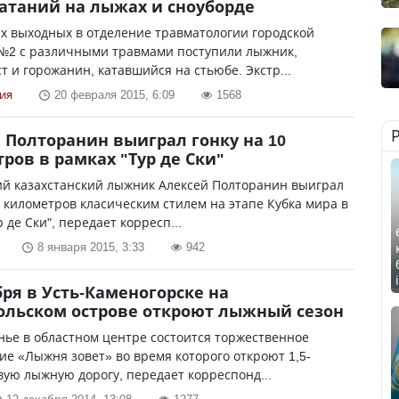
атаний на лыжах и сноуборде
х выходных в отделение травматологии городской
№2 с различными травмами поступили лыжник,
т и горожанин, катавшийся на стьюбе. Экстр...
ия
20 февраля 2015, 6:09
1568
 Полторанин выиграл гонку на 10
ров в рамках "Тур де Ски"
й казахстанский лыжник Алексей Полторанин выиграл
0 километров класическим стилем на этапе Кубка мира в
 де Ски", передает корресп...
8 января 2015, 3:33
942
бря в Усть-Каменогорске на
льском острове откроют лыжный сезон
нье в областном центре состоится торжественное
е «Лыжня зовет» во время которого откроют 1,5-
ую лыжную дорогу, передает корреспонд...