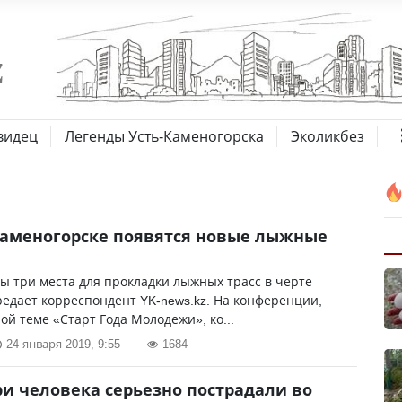
видец
Легенды Усть-Каменогорска
Эколикбез
Каменогорске появятся новые лыжные
 три места для прокладки лыжных трасс в черте
редает корреспондент YK-news.kz. На конференции,
й теме «Старт Года Молодежи», ко...
24 января 2019, 9:55
1684
ри человека серьезно пострадали во