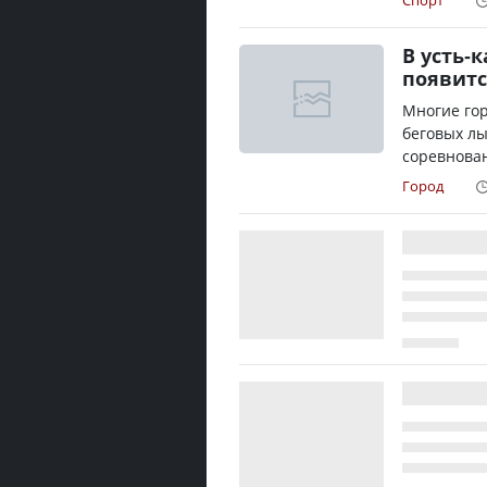
Спорт
В усть-
появитс
Многие гор
беговых лы
соревнован
Город