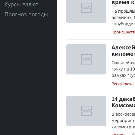
время к
Курсы валют
На прошлы
Прогноз погоды
больницы 
сноубордис
Происшеств
Алексей
километ
Сильнейши
гонку на 1
рамках "Тур
Республика
14 дека
Комсомо
В воскресе
мероприяти
километров