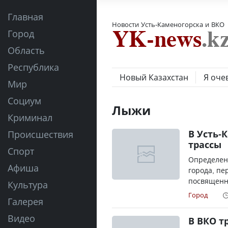
Главная
Новости Усть-Каменогорска и ВКО
Город
Область
Республика
Новый Казахстан
Я оче
Мир
Социум
Лыжи
Криминал
В Усть-
Происшествия
трассы
Спорт
Определены
Афиша
города, пе
посвященно
Культура
Город
Галерея
Видео
В ВКО т