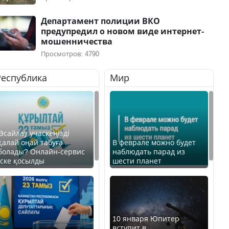
Департамент полиции ВКО
предупредил о новом виде интернет-
мошенничества
Просмотров: 4790
Республика
Мир
Өсайлау учаскеңізді
қалай оңай табуға
В феврале можно будет
болады? Онлайн-сервис
наблюдать парад из
іске қосылды
шести планет
10 января Юпитер
вступит в