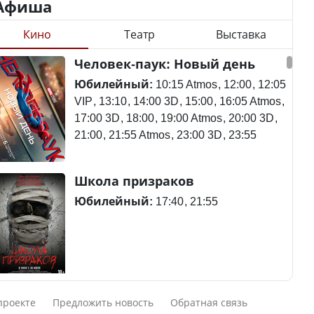
Афиша
Кино
Театр
Выставка
Станет ли
Человек-паук: Новый день
Будут ли представлены
метапневмовирус
интересы регионов в
эпидемией, рассказали в
Юбилейный:
10:15 Atmos
12:00
12:05
Курултае?
ВОЗ
VIP
13:10
14:00 3D
15:00
16:05 Atmos
17:00 3D
18:00
19:00 Atmos
20:00 3D
21:00
21:55 Atmos
23:00 3D
23:55
Ең төменгі жалақы,
Пассажирский самолет
Школа призраков
алимент, экология: жеті
потерпел крушение в
партия сайлаушылармен
Южной Корее, погибли
Юбилейный:
17:40
21:55
нені талқылап жатыр?
120 человек
Минимальная зарплата,
алименты, экология — о
Авиакатастрофа близ
Смешарики сквозь вселенные
чем говорят с
Актау: Путин принес
проекте
Предложить новость
Обратная связь