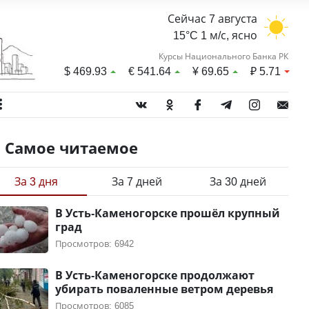
Сейчас 7 августа
15°C 1 м/с, ясно
Курсы Национального Банка РК
$
469.93
€
541.64
¥
69.65
₽
5.71
Самое читаемое
За 3 дня
За 7 дней
За 30 дней
В Усть-Каменогорске прошёл крупный
град
Просмотров: 6942
В Усть-Каменогорске продолжают
убирать поваленные ветром деревья
Просмотров: 6085