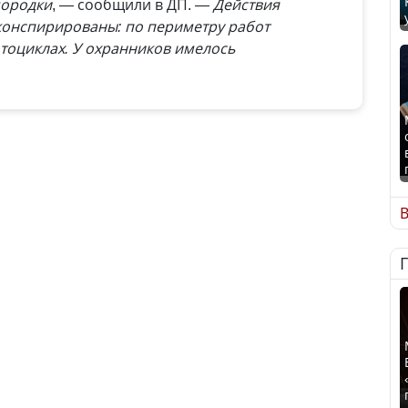
мородки
, — сообщили в ДП.
— Действия
аконспирированы: по периметру работ
тоциклах. У охранников имелось
В