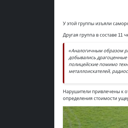
У этой группы изъяли саморо
Другая группа в составе 11 
«Аналогичным образом ра
добывались драгоценные
полицейские помимо техн
металлоискателей, радиос
Нарушители привлечены к от
определения стоимости ущер