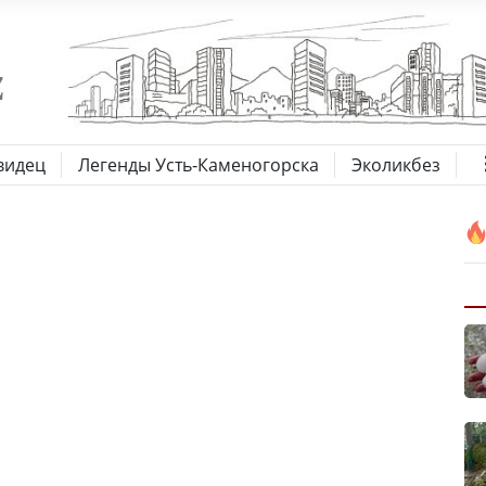
видец
Легенды Усть-Каменогорска
Эколикбез