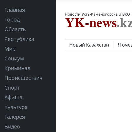
Главная
Новости Усть-Каменогорска и ВКО
Город
Область
Республика
Новый Казахстан
Я оче
Мир
Социум
Криминал
Происшествия
Спорт
Афиша
Культура
Галерея
Видео