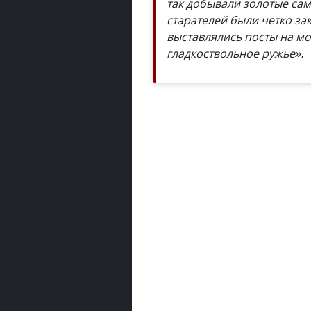
так добывали золотые са
старателей были четко з
выставлялись посты на мо
гладкоствольное ружье».