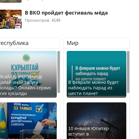
В ВКО пройдет фестиваль мёда
Просмотров: 4149
Республика
Мир
Өсайлау учаскеңізді
қалай оңай табуға
В феврале можно будет
болады? Онлайн-сервис
наблюдать парад из
іске қосылды
шести планет
10 января Юпитер
вступит в