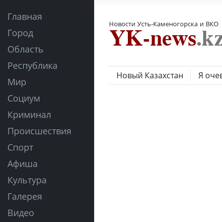
Главная
Новости Усть-Каменогорска и ВКО
Город
Область
Республика
Новый Казахстан
Я оче
Мир
Социум
Криминал
Происшествия
Спорт
Афиша
Культура
Галерея
Видео