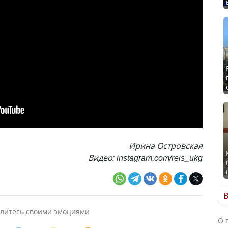
Ирина Островская
Видео: instagram.com/reis_ukg
В
литесь своими эмоциями
О 