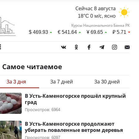
Сейчас 8 августа
18°C 0 м/с, ясно
Курсы Национального Банка РК
$
469.93
€
541.64
¥
69.65
₽
5.71
Самое читаемое
За 3 дня
За 7 дней
За 30 дней
В Усть-Каменогорске прошёл крупный
град
Просмотров: 6964
В Усть-Каменогорске продолжают
убирать поваленные ветром деревья
Просмотров: 6097