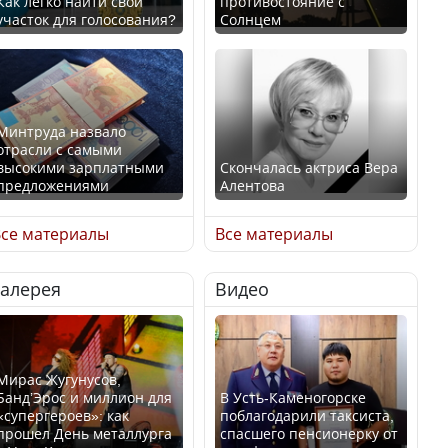
Как легко найти свой
противостояние с
участок для голосования?
Солнцем
Минтруда назвало
отрасли с самыми
высокими зарплатными
Скончалась актриса Вера
предложениями
Алентова
се материалы
Все материалы
Галерея
Видео
Искусственный интеллект
В РФ вынесен заочный
официально включили в
приговор по уголовному
школьную программу
делу об убийстве Игоря
Казахстана
Талькова
Мирас Жугунусов,
Банд’Эрос и миллион для
В Усть-Каменогорске
«супергероев»: как
поблагодарили таксиста,
прошел День металлурга
спасшего пенсионерку от
В Казахстане стало