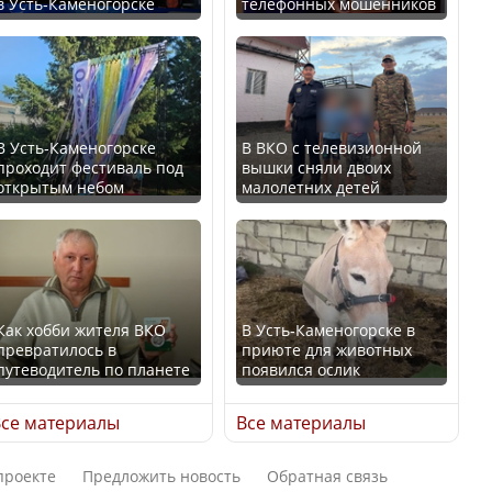
в Усть-Каменогорске
телефонных мошенников
проще получить
В России введены
направления на
дополнительные
медицинские
ограничения для
обследования
казахстанских прав
В Усть-Каменогорске
В ВКО с телевизионной
проходит фестиваль под
вышки сняли двоих
открытым небом
малолетних детей
Қазақстан Орталық Азия
Трамп официально
елдері арасында әл-ауқат
вступил в должность
индексінде көш бастады
президента США
Как хобби жителя ВКО
В Усть-Каменогорске в
превратилось в
приюте для животных
путеводитель по планете
появился ослик
Казахстан возглавил
Луну признали объектом
рейтинг благополучия
культурного наследия,
се материалы
Все материалы
среди стран Центральной
находящегося под
Азии
угрозой исчезновения
проекте
Предложить новость
Обратная связь