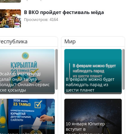
В ВКО пройдет фестиваль мёда
Просмотров: 4164
Республика
Мир
Өсайлау учаскеңізді
қалай оңай табуға
В феврале можно будет
болады? Онлайн-сервис
наблюдать парад из
іске қосылды
шести планет
10 января Юпитер
вступит в