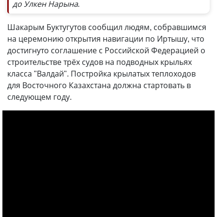
до Улкен Нарына.
Шакарым Буктугутов сообщил людям, собравшимся
на церемонию открытия навигации по Иртышу, что
достигнуто соглашение с Российской Федерацией о
строительстве трёх судов на подводных крыльях
класса "Валдай". Постройка крылатых теплоходов
для Восточного Казахстана должна стартовать в
следующем году.