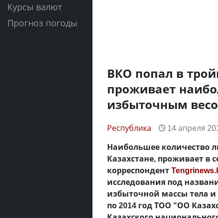
Курсы валют
Прогноз погоды
ВКО попал в трой
проживает наибо
избыточным вес
Республика
14 апреля 201
Наибольшее количество л
Казахстане, проживает в с
корреспондент
Tengrinews.
исследования под назван
избыточной массы тела и 
по 2014 год ТОО "ОО Каза
Казахского национальног