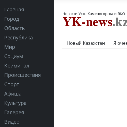
Главная
Новости Усть-Каменогорска и ВКО
Город
Область
Республика
Новый Казахстан
Я оче
Мир
Социум
Криминал
Происшествия
Спорт
Афиша
Культура
Галерея
Видео