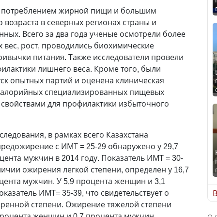
м потреблением жирной пищи и большим
 возраста в северных регионах страны и
ых. Всего за два года ученые осмотрели более
х вес, рост, проводились биохимические
ривычки питания. Также исследователи провели
лактики лишнего веса. Кроме того, были
ск опытных партий и оценена клиническая
окалорийных специализированных пищевых
 свойствами для профилактики избыточного
ледования, в рамках всего Казахстана
предожирение с ИМТ = 25-29 обнаружено у 29,7
ента мужчин в 2014 году. Показатель ИМТ = 30-
личии ожирения легкой степени, определен у 16,7
цента мужчин. У 5,9 процента женщин и 3,1
казатель ИМТ= 35-39, что свидетельствует о
В
еренной степени. Ожирение тяжелой степени
 процента женщин и 0,7 процента мужчин.
О 