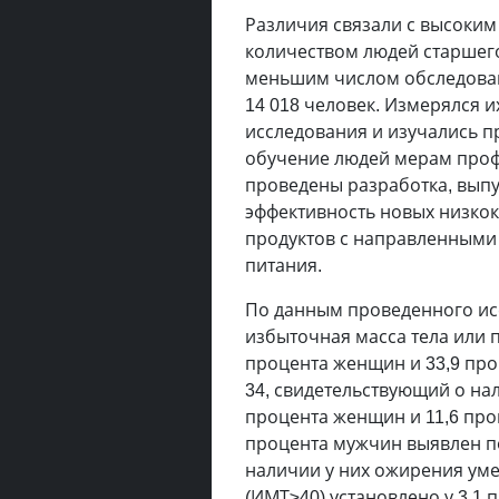
Различия связали с высоки
количеством людей старшего
меньшим числом обследованн
14 018 человек. Измерялся и
исследования и изучались п
обучение людей мерам профи
проведены разработка, выпу
эффективность новых низк
продуктов с направленными
питания.
По данным проведенного исс
избыточная масса тела или 
процента женщин и 33,9 проц
34, свидетельствующий о на
процента женщин и 11,6 про
процента мужчин выявлен по
наличии у них ожирения ум
(ИМТ≥40) установлено у 3,1