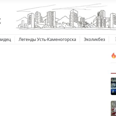
видец
Легенды Усть-Каменогорска
Эколикбез