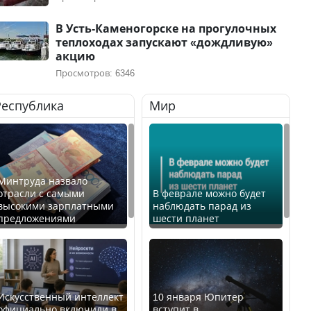
В Усть-Каменогорске на прогулочных
теплоходах запускают «дождливую»
акцию
Просмотров: 6346
Республика
Мир
Минтруда назвало
отрасли с самыми
В феврале можно будет
высокими зарплатными
наблюдать парад из
предложениями
шести планет
Искусственный интеллект
10 января Юпитер
официально включили в
вступит в