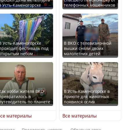
в Усть-Каменогорске
телефонных мошенников
Казахстан возглавил
В России введены
рейтинг благополучия
дополнительные
среди стран Центральной
ограничения для
Азии
казахстанских прав
В Усть-Каменогорске
В ВКО с телевизионной
проходит фестиваль под
вышки сняли двоих
открытым небом
малолетних детей
Будут ли представлены
Трамп официально
интересы регионов в
вступил в должность
Курултае?
президента США
Как хобби жителя ВКО
В Усть-Каменогорске в
превратилось в
приюте для животных
путеводитель по планете
появился ослик
Ең төменгі жалақы,
Луну признали объектом
алимент, экология: жеті
культурного наследия,
се материалы
Все материалы
партия сайлаушылармен
находящегося под
нені талқылап жатыр?
угрозой исчезновения
проекте
Предложить новость
Обратная связь