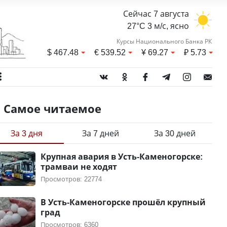
Сейчас 7 августа
27°C 3 м/с, ясно
Курсы Национального Банка РК
$
467.48
€
539.52
¥
69.27
₽
5.73
Самое читаемое
За 3 дня
За 7 дней
За 30 дней
Крупная авария в Усть-Каменогорске:
трамваи не ходят
Просмотров: 22774
В Усть-Каменогорске прошёл крупный
град
Просмотров: 6360