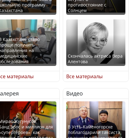
школьную программу
противостояние с
Казахстана
Солнцем
В Казахстане стало
проще получить
направления на
медицинские
Скончалась актриса Вера
обследования
Алентова
се материалы
Все материалы
Галерея
Видео
В РФ вынесен заочный
Қазақстан Орталық Азия
приговор по уголовному
елдері арасында әл-ауқат
делу об убийстве Игоря
индексінде көш бастады
Талькова
Мирас Жугунусов,
Банд’Эрос и миллион для
В Усть-Каменогорске
«супергероев»: как
поблагодарили таксиста,
прошел День металлурга
спасшего пенсионерку от