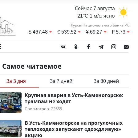
Сейчас 7 августа
21°C 1 м/с, ясно
Курсы Национального Банка РК
$
467.48
€
539.52
¥
69.27
₽
5.73
Самое читаемое
За 3 дня
За 7 дней
За 30 дней
Крупная авария в Усть-Каменогорске:
трамваи не ходят
Просмотров: 22665
В Усть-Каменогорске на прогулочных
теплоходах запускают «дождливую»
акцию