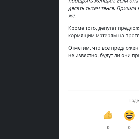
поощрять женщин. Если она 
десять тысяч тенге. Пришла
же.
Кроме того, депутат предло
кормящим матерям на протя
Отметим, что все предложен
не известно, будут ли они п
Поде
0
0