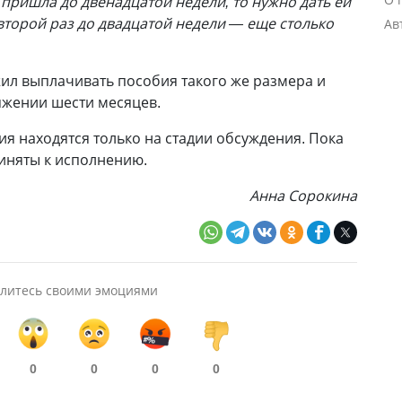
пришла до двенадцатой недели, то нужно дать ей
 второй раз до двадцатой недели — еще столько
Ав
жил выплачивать пособия такого же размера и
жении шести месяцев.
ия находятся только на стадии обсуждения. Пока
риняты к исполнению.
Анна Сорокина
литесь своими эмоциями
0
0
0
0