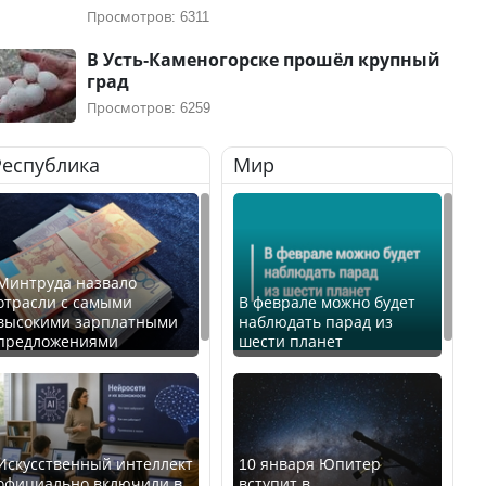
Просмотров: 6311
В Усть-Каменогорске прошёл крупный
град
Просмотров: 6259
Республика
Мир
Минтруда назвало
отрасли с самыми
В феврале можно будет
высокими зарплатными
наблюдать парад из
предложениями
шести планет
Искусственный интеллект
10 января Юпитер
официально включили в
вступит в