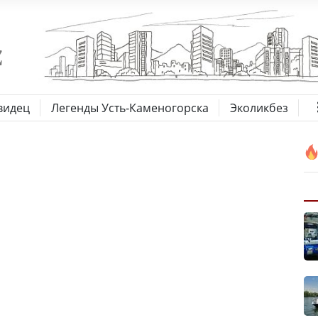
видец
Легенды Усть-Каменогорска
Эколикбез