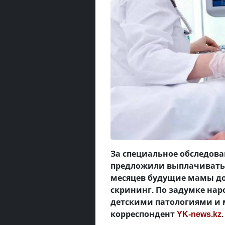
За специальное обследова
предложили выплачивать ж
месяцев будущие мамы д
скрининг. По задумке нар
детскими патологиями и 
корреспондент
YK-news.kz
.