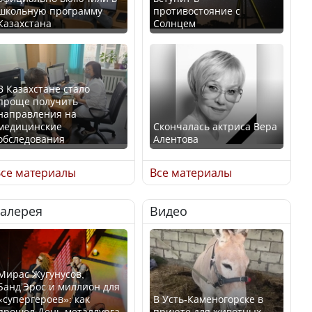
школьную программу
противостояние с
Казахстана
Солнцем
В Казахстане стало
проще получить
направления на
медицинские
Скончалась актриса Вера
обследования
Алентова
се материалы
Все материалы
Галерея
Видео
В РФ вынесен заочный
Қазақстан Орталық Азия
приговор по уголовному
елдері арасында әл-ауқат
делу об убийстве Игоря
индексінде көш бастады
Талькова
Мирас Жугунусов,
Банд’Эрос и миллион для
«супергероев»: как
В Усть-Каменогорске в
прошел День металлурга
приюте для животных