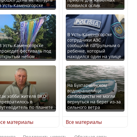
в Усть-Каменогорске
появился ослик
Казахстан возглавил
В России введены
рейтинг благополучия
дополнительные
среди стран Центральной
ограничения для
Азии
казахстанских прав
В Усть-Каменогорске
сотрудники АЗС
В Усть-Каменогорске
сообщили патрульным о
проходит фестиваль под
ребенке, который
открытым небом
находился один на улице
Будут ли представлены
Трамп официально
интересы регионов в
вступил в должность
Курултае?
президента США
На Бухтарминском
водохранилище
Как хобби жителя ВКО
сапбордисты не могли
превратилось в
вернуться на берег из-за
путеводитель по планете
сильного ветра
Ең төменгі жалақы,
Луну признали объектом
алимент, экология: жеті
культурного наследия,
се материалы
Все материалы
партия сайлаушылармен
находящегося под
нені талқылап жатыр?
угрозой исчезновения
проекте
Предложить новость
Обратная связь