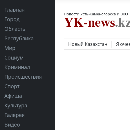
Главная
Новости Усть-Каменогорска и ВКО
Город
Область
Республика
Новый Казахстан
Я оче
Мир
Социум
Криминал
Происшествия
Спорт
Афиша
Культура
Галерея
Видео