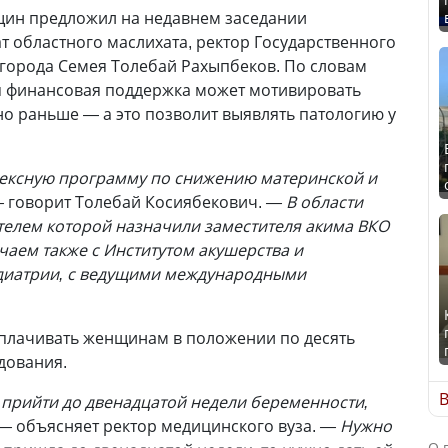
ин предложил на недавнем заседании
т областного маслихата, ректор Государственного
города Семея Толебай Рахыпбеков. По словам
ая финансовая поддержка может мотивировать
но раньше — а это позволит выявлять патологию у
ксную программу по снижению материнской и
—
говорит Толебай Косиябекович.
— В области
телем которой назначили заместителя акима ВКО
чаем также с Институтом акушерства и
едиатрии, с ведущими международными
плачивать женщинам в положении по десять
дования.
В
прийти до двенадцатой недели беременности,
 —
объясняет ректор медицинского вуза.
— Нужно
О 