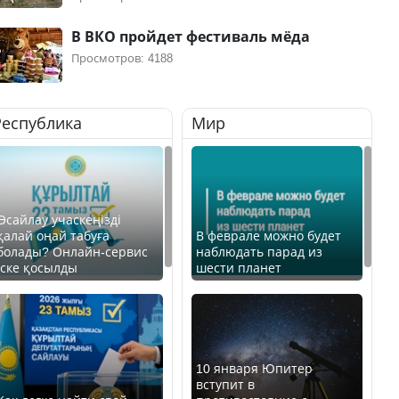
В ВКО пройдет фестиваль мёда
Просмотров: 4188
Республика
Мир
Өсайлау учаскеңізді
қалай оңай табуға
В феврале можно будет
болады? Онлайн-сервис
наблюдать парад из
іске қосылды
шести планет
10 января Юпитер
вступит в