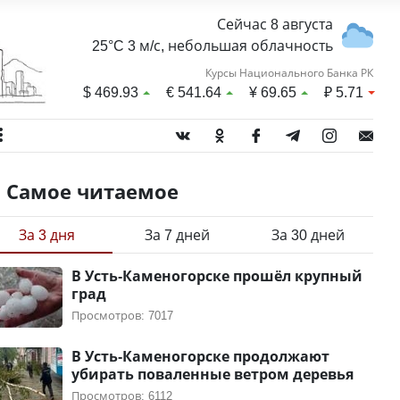
Сейчас 8 августа
25°C 3 м/с, небольшая облачность
Курсы Национального Банка РК
$
469.93
€
541.64
¥
69.65
₽
5.71
Самое читаемое
За 3 дня
За 7 дней
За 30 дней
В Усть-Каменогорске прошёл крупный
град
Просмотров: 7017
В Усть-Каменогорске продолжают
убирать поваленные ветром деревья
Просмотров: 6112