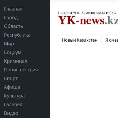
Главная
Новости Усть-Каменогорска и ВКО
Город
Область
Республика
Новый Казахстан
Я оче
Мир
Социум
Криминал
Происшествия
Спорт
Афиша
Культура
Галерея
Видео