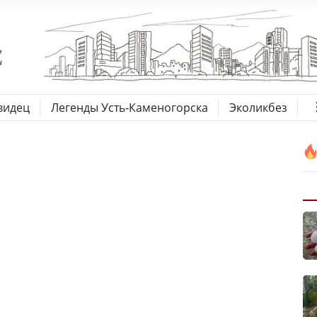
видец
Легенды Усть-Каменогорска
Эколикбез