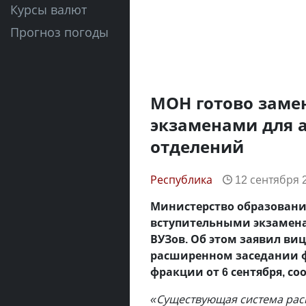
Курсы валют
Прогноз погоды
МОН готово заме
экзаменами для 
отделений
Республика
12 сентября 2
Министерство образования
вступительными экзамена
ВУЗов. Об этом заявил ви
расширенном заседании ф
фракции от 6 сентября, с
«Существующая система расп