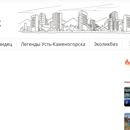
видец
Легенды Усть-Каменогорска
Эколикбез