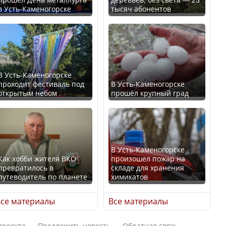
в Усть-Каменогорске
тысяч абонентов
Ең төменгі жалақы,
В России введены
алимент, экология: жеті
дополнительные
партия сайлаушылармен
ограничения для
нені талқылап жатыр?
казахстанских прав
В Усть-Каменогорске
проходит фестиваль под
В Усть-Каменогорске
Минимальная зарплата,
открытым небом
прошёл крупный град
алименты, экология — о
чем говорят с
Трамп официально
избирателями
вступил в должность
представители партий
президента США
В Усть-Каменогорске
Как хобби жителя ВКО
произошел пожар на
превратилось в
складе для хранения
путеводитель по планете
химикатов
Луну признали объектом
Министр рассказал, из
культурного наследия,
се материалы
Все материалы
чего делают колбасу в
находящегося под
Казахстане
угрозой исчезновения
проекте
Предложить новость
Обратная связь