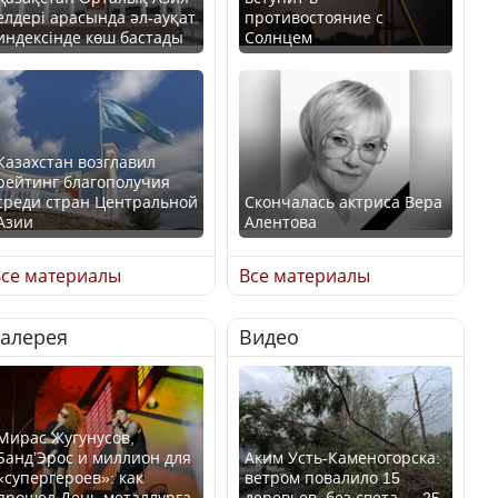
елдері арасында әл-ауқат
противостояние с
индексінде көш бастады
Солнцем
Казахстан возглавил
рейтинг благополучия
среди стран Центральной
Скончалась актриса Вера
Азии
Алентова
се материалы
Все материалы
Галерея
Видео
В РФ вынесен заочный
Будут ли представлены
приговор по уголовному
интересы регионов в
делу об убийстве Игоря
Курултае?
Талькова
Мирас Жугунусов,
Банд’Эрос и миллион для
Аким Усть-Каменогорска:
«супергероев»: как
ветром повалило 15
прошел День металлурга
деревьев, без света — 25