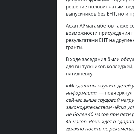
решение половинчатым: вед
выпускников без ЕНТ, но и п
Асхат Аймагамбетов также с
возможности присуждения г
результатами ЕНТ на другие
гранты.
В ходе заседания были обсу
для выпускников колледжей
пятидневку.
«Мы должны научить детей у
информации
, — подчеркнул
сейчас выше трудовой нагру
законодательством чётко у
не более 40 часов при пяти р
45 часов. Речь идет о здоро
должно носить не рекоменда