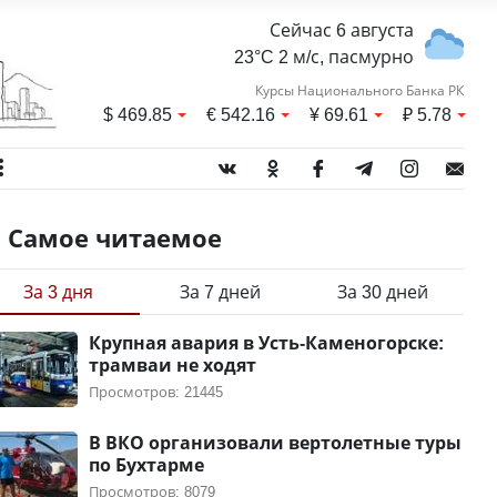
Сейчас 6 августа
23°C 2 м/с, пасмурно
Курсы Национального Банка РК
$
469.85
€
542.16
¥
69.61
₽
5.78
Самое читаемое
За 3 дня
За 7 дней
За 30 дней
Крупная авария в Усть-Каменогорске:
трамваи не ходят
Просмотров: 21445
В ВКО организовали вертолетные туры
по Бухтарме
Просмотров: 8079