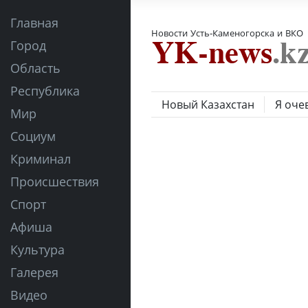
Главная
Новости Усть-Каменогорска и ВКО
Город
Область
Республика
Новый Казахстан
Я оче
Мир
Социум
Криминал
Происшествия
Спорт
Афиша
Культура
Галерея
Видео