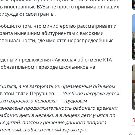
ь иностранные ВУЗы не просто принимают наших
рисуждают свои гранты.
ообщил о том, что министерство рассматривает и
ранта нынешним абитуриентам с высокими
 специальности, где имеются нераспределённые
ждены и предложения «Ак жола» об отмене КТА
, обязательном переходе школьников на
читься, а не загружать их чрезмерным объемом
 в этой связи Перуашев.
— Учебная нагрузка детей
зки взрослого человека — трудовым
становлена продолжительность рабочего времени
абочих днях в неделю, а в лицеях дети учатся по
В
вье детей, поэтому решение данного вопроса
тельный, а обязательный характер».
О 