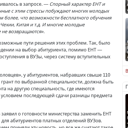
ивалось в запросе.
— Спорный характер ЕНТ и
нные с этим стрессы побуждают многих молодых
Тем более, что возможности бесплатного обучения
Чехии, Китая и т.д. И многие молодые
е не возвращаются».
зможные пути решения этих проблем. Так, было
едении на выбор абитуриента, помимо ЕНТ —
оступления в ВУЗы, через систему вступительных
В
оловцев», у абитуриентов, набравших свыше 110
 грант по выбранной специальности, должна быть
та на другую специальность, где имеются
с условием последующей сдачи разницы предмета
заявил о готовности министерства заменить ЕНТ
для абитуриентов платных отделений ВУЗов.
ем приняли эту новость, но все же считают такое