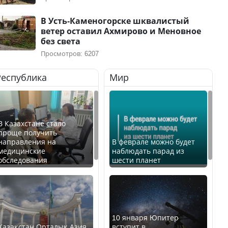
В Усть-Каменогорске шквалистый
ветер оставил Ахмирово и Меновное
без света
Просмотров: 6207
Республика
Мир
В Казахстане стало
проще получить
направления на
В феврале можно будет
медицинские
наблюдать парад из
обследования
шести планет
10 января Юпитер
Қазақстан Орталық Азия
вступит в