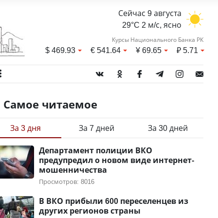
Сейчас 9 августа
29°C 2 м/с, ясно
Курсы Национального Банка РК
$
469.93
€
541.64
¥
69.65
₽
5.71
Самое читаемое
За 3 дня
За 7 дней
За 30 дней
Департамент полиции ВКО
предупредил о новом виде интернет-
мошенничества
Просмотров: 8016
В ВКО прибыли 600 переселенцев из
других регионов страны