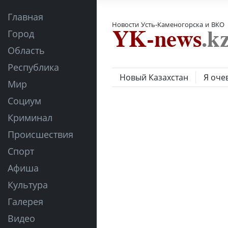
Главная
Новости Усть-Каменогорска и ВКО
Город
Область
Республика
Новый Казахстан
Я оче
Мир
Социум
Криминал
Происшествия
Спорт
Афиша
Культура
Галерея
Видео