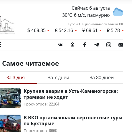
Сейчас 6 августа
30°C 6 м/с, пасмурно
Курсы Национального Банка РК
$
469.85
€
542.16
¥
69.61
₽
5.78
Самое читаемое
За 3 дня
За 7 дней
За 30 дней
Крупная авария в Усть-Каменогорске:
трамваи не ходят
Просмотров: 22164
В ВКО организовали вертолетные туры
по Бухтарме
Просмотров: 8660