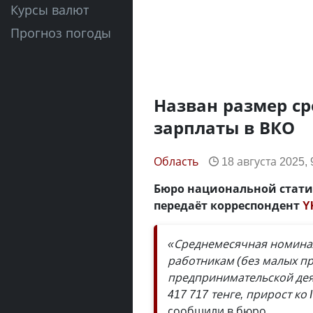
Курсы валют
Прогноз погоды
Назван размер с
зарплаты в ВКО
Область
18 августа 2025, 
Бюро национальной статис
передаёт корреспондент
Y
«Среднемесячная номинал
работникам (без малых п
предпринимательской деяте
417 717 тенге, прирост ко 
сообщили в бюро.