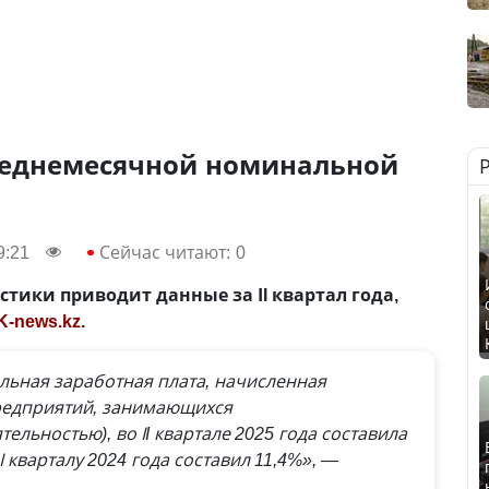
реднемесячной номинальной
9:21
Сейчас читают:
0
тики приводит данные за ІI квартал года,
K-news.kz
.
ьная заработная плата, начисленная
редприятий, занимающихся
льностью), во ІI квартале 2025 года составила
IІ кварталу 2024 года составил 11,4%», —