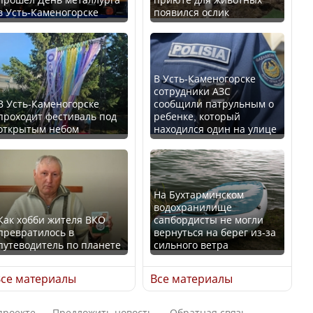
в Усть-Каменогорске
появился ослик
В России введены
Будут ли представлены
дополнительные
интересы регионов в
ограничения для
Курултае?
казахстанских прав
В Усть-Каменогорске
сотрудники АЗС
В Усть-Каменогорске
сообщили патрульным о
проходит фестиваль под
ребенке, который
открытым небом
находился один на улице
Ең төменгі жалақы,
алимент, экология: жеті
Трамп официально
партия сайлаушылармен
вступил в должность
нені талқылап жатыр?
президента США
На Бухтарминском
водохранилище
Как хобби жителя ВКО
сапбордисты не могли
превратилось в
вернуться на берег из-за
Минимальная зарплата,
путеводитель по планете
сильного ветра
алименты, экология — о
Луну признали объектом
чем говорят с
культурного наследия,
се материалы
Все материалы
избирателями
находящегося под
представители партий
угрозой исчезновения
проекте
Предложить новость
Обратная связь