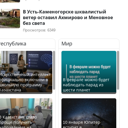
В Усть-Каменогорске шквалистый
ветер оставил Ахмирово и Меновное
без света
Просмотров: 6349
Республика
Мир
Искусственный интеллект
официально включили в
В феврале можно будет
школьную программу
наблюдать парад из
Казахстана
шести планет
В Казахстане стало
проще получить
10 января Юпитер
направления на
вступит в