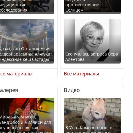
медицинские
противостояние с
обследования
Солнцем
Қазақстан Орталық Азия
елдері арасында әл-ауқат
Скончалась актриса Вера
индексінде көш бастады
Алентова
се материалы
Все материалы
Галерея
Видео
Казахстан возглавил
В РФ вынесен заочный
рейтинг благополучия
приговор по уголовному
среди стран Центральной
делу об убийстве Игоря
Азии
Талькова
Мирас Жугунусов,
Банд’Эрос и миллион для
«супергероев»: как
В Усть-Каменогорске в
прошел День металлурга
приюте для животных