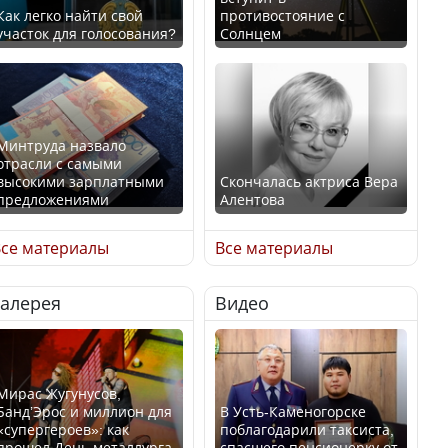
Как легко найти свой
противостояние с
участок для голосования?
Солнцем
Минтруда назвало
отрасли с самыми
высокими зарплатными
Скончалась актриса Вера
предложениями
Алентова
се материалы
Все материалы
Галерея
Видео
Искусственный интеллект
В РФ вынесен заочный
официально включили в
приговор по уголовному
школьную программу
делу об убийстве Игоря
Казахстана
Талькова
Мирас Жугунусов,
Банд’Эрос и миллион для
В Усть-Каменогорске
«супергероев»: как
поблагодарили таксиста,
прошел День металлурга
спасшего пенсионерку от