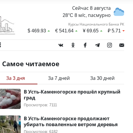
Сейчас 8 августа
28°C 8 м/с, пасмурно
Курсы Национального Банка РК
$
469.93
€
541.64
¥
69.65
₽
5.71
Самое читаемое
За 3 дня
За 7 дней
За 30 дней
В Усть-Каменогорске прошёл крупный
град
Просмотров: 7111
В Усть-Каменогорске продолжают
убирать поваленные ветром деревья
Просмотров: 6182