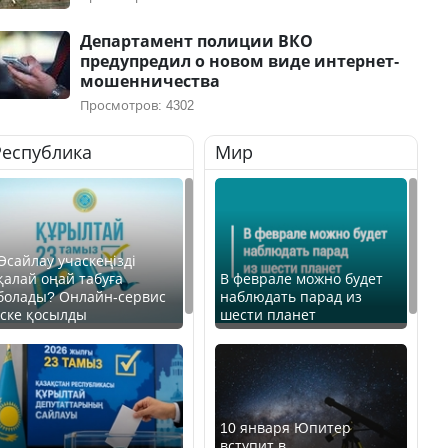
Департамент полиции ВКО
предупредил о новом виде интернет-
мошенничества
Просмотров: 4302
Республика
Мир
Өсайлау учаскеңізді
қалай оңай табуға
В феврале можно будет
болады? Онлайн-сервис
наблюдать парад из
іске қосылды
шести планет
10 января Юпитер
вступит в