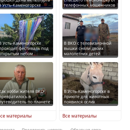
В Казахстане стало
в Усть-Каменогорске
телефонных мошенников
проще получить
В России введены
направления на
дополнительные
медицинские
ограничения для
обследования
казахстанских прав
В Усть-Каменогорске
В ВКО с телевизионной
проходит фестиваль под
вышки сняли двоих
открытым небом
малолетних детей
Қазақстан Орталық Азия
Трамп официально
елдері арасында әл-ауқат
вступил в должность
индексінде көш бастады
президента США
Как хобби жителя ВКО
В Усть-Каменогорске в
превратилось в
приюте для животных
путеводитель по планете
появился ослик
Казахстан возглавил
Луну признали объектом
рейтинг благополучия
культурного наследия,
се материалы
Все материалы
среди стран Центральной
находящегося под
Азии
угрозой исчезновения
проекте
Предложить новость
Обратная связь