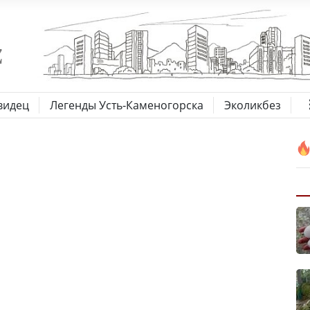
видец
Легенды Усть-Каменогорска
Эколикбез