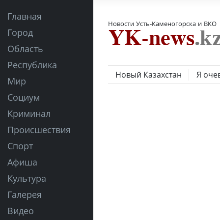
Главная
Новости Усть-Каменогорска и ВКО
Город
Область
Республика
Новый Казахстан
Я оче
Мир
Социум
Криминал
Происшествия
Спорт
Афиша
Культура
Галерея
Видео