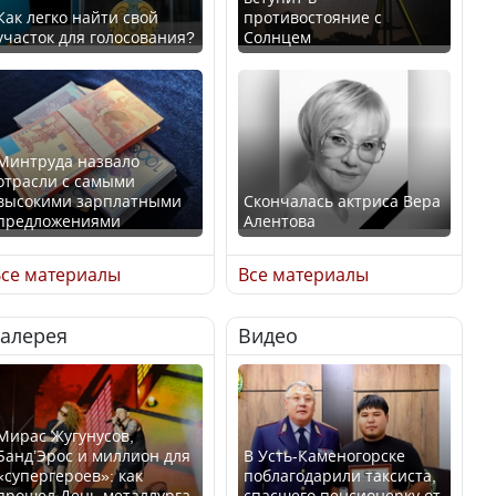
Как легко найти свой
противостояние с
участок для голосования?
Солнцем
Минтруда назвало
отрасли с самыми
высокими зарплатными
Скончалась актриса Вера
предложениями
Алентова
се материалы
Все материалы
Галерея
Видео
Искусственный интеллект
В РФ вынесен заочный
официально включили в
приговор по уголовному
школьную программу
делу об убийстве Игоря
Казахстана
Талькова
Мирас Жугунусов,
Банд’Эрос и миллион для
В Усть-Каменогорске
«супергероев»: как
поблагодарили таксиста,
прошел День металлурга
спасшего пенсионерку от