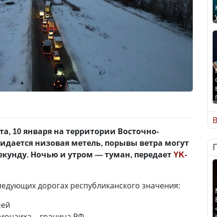
В
а, 10 января на территории Восточно-
идается низовая метель, порывы ветра могут
секунду. Ночью и утром — туман, передает
YK-
ледующих дорогах республиканского значения:
мей
монаиха – граница РФ