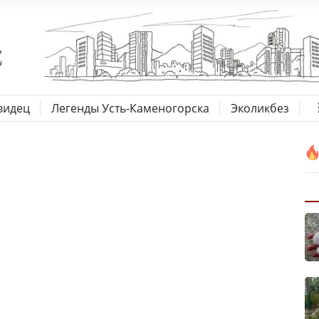
видец
Легенды Усть-Каменогорска
Эколикбез