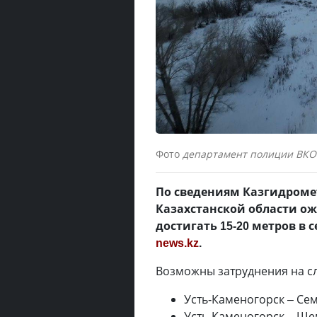
Фото
департамент полиции ВКО
По сведениям Казгидромет
Казахстанской области ож
достигать 15-20 метров в 
news.kz
.
Возможны затруднения на с
Усть-Каменогорск – Се
Усть-Каменогорск – Ше