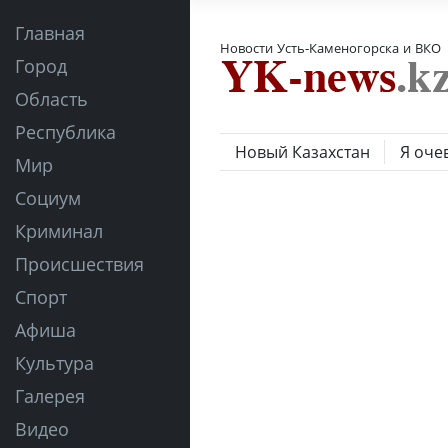
Главная
Новости Усть-Каменогорска и ВКО
Город
Область
Республика
Новый Казахстан
Я оче
Мир
Социум
Криминал
Происшествия
Спорт
Афиша
Культура
Галерея
Видео