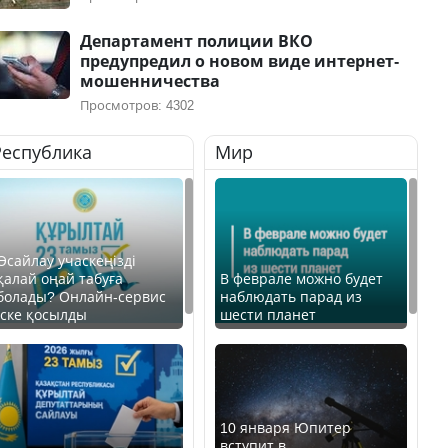
Департамент полиции ВКО
предупредил о новом виде интернет-
мошенничества
Просмотров: 4302
Республика
Мир
Өсайлау учаскеңізді
қалай оңай табуға
В феврале можно будет
болады? Онлайн-сервис
наблюдать парад из
іске қосылды
шести планет
10 января Юпитер
вступит в