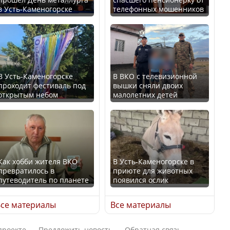
В Казахстане стало
в Усть-Каменогорске
телефонных мошенников
проще получить
В России введены
направления на
дополнительные
медицинские
ограничения для
обследования
казахстанских прав
В Усть-Каменогорске
В ВКО с телевизионной
проходит фестиваль под
вышки сняли двоих
открытым небом
малолетних детей
Қазақстан Орталық Азия
Трамп официально
елдері арасында әл-ауқат
вступил в должность
индексінде көш бастады
президента США
Как хобби жителя ВКО
В Усть-Каменогорске в
превратилось в
приюте для животных
путеводитель по планете
появился ослик
Казахстан возглавил
Луну признали объектом
рейтинг благополучия
культурного наследия,
се материалы
Все материалы
среди стран Центральной
находящегося под
Азии
угрозой исчезновения
проекте
Предложить новость
Обратная связь