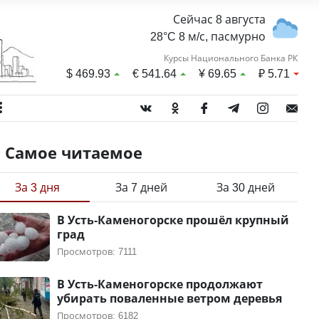
Сейчас 8 августа
28°C 8 м/с, пасмурно
Курсы Национального Банка РК
$
469.93
€
541.64
¥
69.65
₽
5.71
Самое читаемое
За 3 дня
За 7 дней
За 30 дней
В Усть-Каменогорске прошёл крупный
град
Просмотров: 7111
В Усть-Каменогорске продолжают
убирать поваленные ветром деревья
Просмотров: 6182