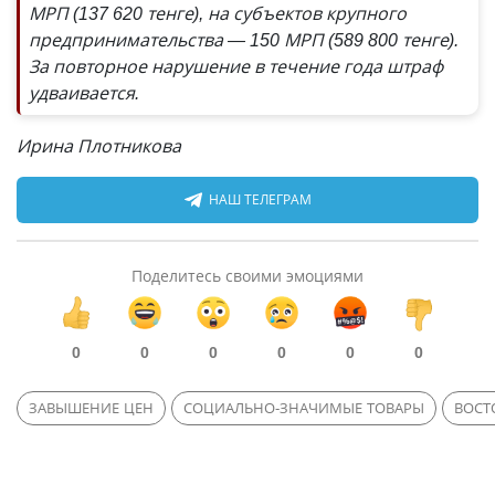
МРП (137 620 тенге), на субъектов крупного
предпринимательства — 150 МРП (589 800 тенге).
За повторное нарушение в течение года штраф
удваивается.
Ирина Плотникова
НАШ ТЕЛЕГРАМ
Поделитесь своими эмоциями
0
0
0
0
0
0
ЗАВЫШЕНИЕ ЦЕН
СОЦИАЛЬНО-ЗНАЧИМЫЕ ТОВАРЫ
ВОСТ