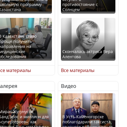
школьную программу
противостояние с
Казахстана
Солнцем
В Казахстане стало
проще получить
направления на
медицинские
Скончалась актриса Вера
обследования
Алентова
се материалы
Все материалы
Галерея
Видео
В РФ вынесен заочный
Қазақстан Орталық Азия
приговор по уголовному
елдері арасында әл-ауқат
делу об убийстве Игоря
индексінде көш бастады
Талькова
Мирас Жугунусов,
Банд’Эрос и миллион для
В Усть-Каменогорске
«супергероев»: как
поблагодарили таксиста,
прошел День металлурга
спасшего пенсионерку от