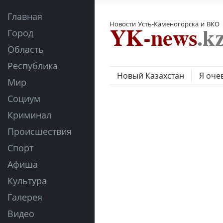
Главная
Новости Усть-Каменогорска и ВКО
Город
Область
Республика
Новый Казахстан
Я оче
Мир
Социум
Криминал
Происшествия
Спорт
Афиша
Культура
Галерея
Видео