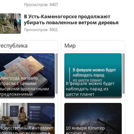
Просмотров: 6407
В Усть-Каменогорске продолжают
убирать поваленные ветром деревья
Просмотров: 5911
Республика
Мир
Минтруда назвало
отрасли с самыми
В феврале можно будет
высокими зарплатными
наблюдать парад из
предложениями
шести планет
Искусственный интеллект
10 января Юпитер
официально включили в
вступит в