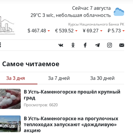
Сейчас 7 августа
29°C 3 м/с, небольшая облачность
Курсы Национального Банка РК
$
467.48
€
539.52
¥
69.27
₽
5.73
Самое читаемое
За 3 дня
За 7 дней
За 30 дней
В Усть-Каменогорске прошёл крупный
град
Просмотров: 6620
В Усть-Каменогорске на прогулочных
теплоходах запускают «дождливую»
акцию