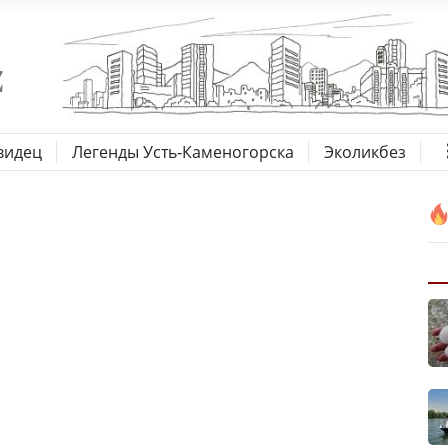
видец
Легенды Усть-Каменогорска
Эколикбез