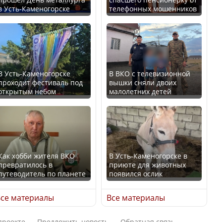
в Усть-Каменогорске
телефонных мошенников
Казахстан возглавил
В России введены
рейтинг благополучия
дополнительные
среди стран Центральной
ограничения для
Азии
казахстанских прав
В Усть-Каменогорске
В ВКО с телевизионной
проходит фестиваль под
вышки сняли двоих
открытым небом
малолетних детей
Будут ли представлены
Трамп официально
интересы регионов в
вступил в должность
Курултае?
президента США
Как хобби жителя ВКО
В Усть-Каменогорске в
превратилось в
приюте для животных
путеводитель по планете
появился ослик
Ең төменгі жалақы,
Луну признали объектом
алимент, экология: жеті
культурного наследия,
се материалы
Все материалы
партия сайлаушылармен
находящегося под
нені талқылап жатыр?
угрозой исчезновения
проекте
Предложить новость
Обратная связь