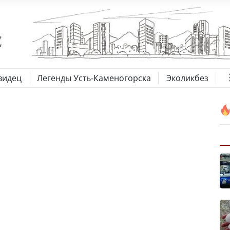
видец
Легенды Усть-Каменогорска
Эколикбез