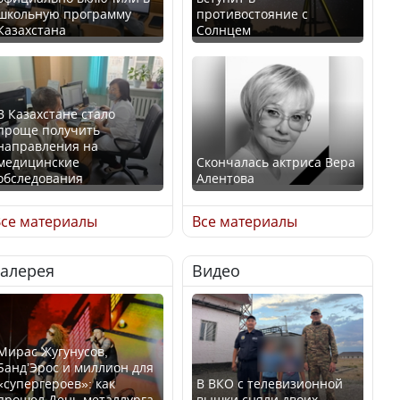
школьную программу
противостояние с
Казахстана
Солнцем
В Казахстане стало
проще получить
направления на
медицинские
Скончалась актриса Вера
обследования
Алентова
се материалы
Все материалы
Галерея
Видео
В РФ вынесен заочный
Қазақстан Орталық Азия
приговор по уголовному
елдері арасында әл-ауқат
делу об убийстве Игоря
индексінде көш бастады
Талькова
Мирас Жугунусов,
Банд’Эрос и миллион для
«супергероев»: как
В ВКО с телевизионной
прошел День металлурга
вышки сняли двоих