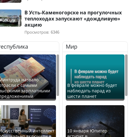
В Усть-Каменогорске на прогулочных
теплоходах запускают «дождливую»
акцию
Просмотров: 6346
Республика
Мир
Минтруда назвало
отрасли с самыми
В феврале можно будет
высокими зарплатными
наблюдать парад из
предложениями
шести планет
Искусственный интеллект
10 января Юпитер
официально включили в
вступит в