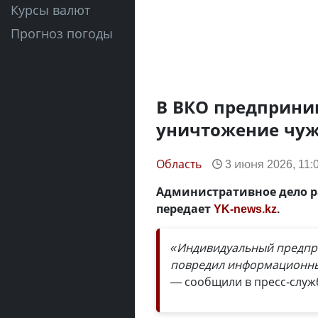
Курсы валют
Прогноз погоды
В ВКО предприни
уничтожение чуж
Область
3 июня 2026, 11:
Административное дело р
передает
YK-news.kz
.
«Индивидуальный предпри
повредил информационный
—
сообщили в пресс-служ