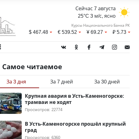
Сейчас 7 августа
25°C 3 м/с, ясно
Курсы Национального Банка РК
$
467.48
€
539.52
¥
69.27
₽
5.73
Самое читаемое
За 3 дня
За 7 дней
За 30 дней
Крупная авария в Усть-Каменогорске:
трамваи не ходят
Просмотров: 22774
В Усть-Каменогорске прошёл крупный
град
Просмотров: 6360