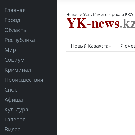
Главная
Новости Усть-Каменогорска и ВКО
Город
Область
Республика
Новый Казахстан
Я оче
Мир
Социум
Криминал
Происшествия
Спорт
Афиша
Культура
Галерея
Видео