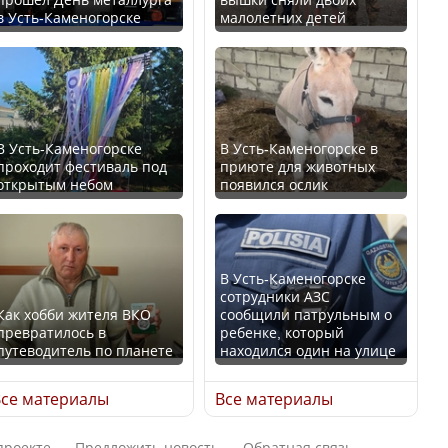
в Усть-Каменогорске
малолетних детей
Казахстан возглавил
В России введены
рейтинг благополучия
дополнительные
среди стран Центральной
ограничения для
Азии
казахстанских прав
В Усть-Каменогорске
В Усть-Каменогорске в
проходит фестиваль под
приюте для животных
открытым небом
появился ослик
Будут ли представлены
Трамп официально
интересы регионов в
вступил в должность
Курултае?
президента США
В Усть-Каменогорске
сотрудники АЗС
Как хобби жителя ВКО
сообщили патрульным о
превратилось в
ребенке, который
путеводитель по планете
находился один на улице
Ең төменгі жалақы,
Луну признали объектом
алимент, экология: жеті
культурного наследия,
се материалы
Все материалы
партия сайлаушылармен
находящегося под
нені талқылап жатыр?
угрозой исчезновения
проекте
Предложить новость
Обратная связь