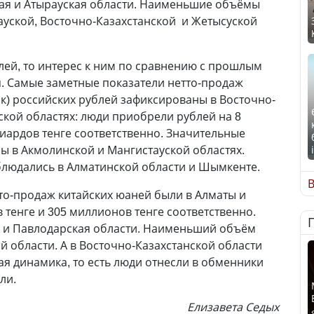
ая и Атырауская области. Наименьшие объёмы
уской, Восточно-Казахстанской и Жетысуской
блей, то интерес к ним по сравнению с прошлым
. Самые заметные показатели нетто-продаж
к) российских рублей зафиксированы в Восточно-
ской областях: люди приобрели рублей на 8
лиардов тенге соответственно. Значительные
 в Акмолинской и Мангистауской областях.
людались в Алматинской области и Шымкенте.
В
о-продаж китайских юаней были в Алматы и
 тенге и 305 миллионов тенге соответственно.
я и Павлодарская области. Наименьший объём
й области. А в Восточно-Казахстанской области
я динамика, то есть люди отнесли в обменники
ли.
Елизавета Седых