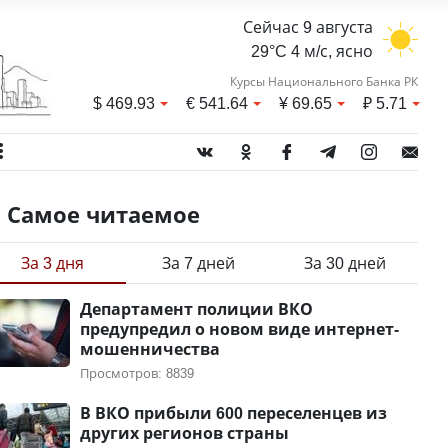
Сейчас 9 августа
29°C 4 м/с, ясно
Курсы Национального Банка РК
$
469.93
€
541.64
¥
69.65
₽
5.71
Самое читаемое
За 3 дня
За 7 дней
За 30 дней
Департамент полиции ВКО
предупредил о новом виде интернет-
мошенничества
Просмотров: 8839
В ВКО прибыли 600 переселенцев из
других регионов страны