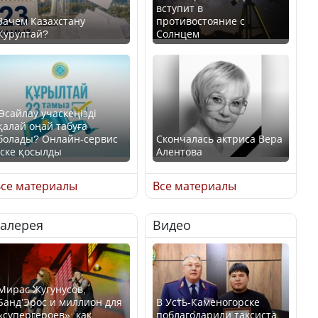
вступит в
Зачем Казахстану
противостояние с
Курултай?
Солнцем
Өсайлау учаскеңізді
қалай оңай табуға
болады? Онлайн-сервис
Скончалась актриса Вера
іске қосылды
Алентова
се материалы
Все материалы
Галерея
Видео
В РФ вынесен заочный
приговор по уголовному
Как легко найти свой
делу об убийстве Игоря
участок для голосования?
Талькова
Мирас Жугунусов,
Банд’Эрос и миллион для
В Усть-Каменогорске
«супергероев»: как
поблагодарили таксиста,