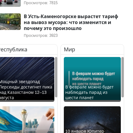
Просмотров: 7815
В Усть-Каменогорске вырастет тариф
на вывоз мусора: что изменится и
почему это произошло
Просмотров: 3923
Республика
Мир
Мощный звездопад
Персеиды достигнет пика
В феврале можно будет
над Казахстаном 12–13
наблюдать парад из
августа
шести планет
10 января Юпитер