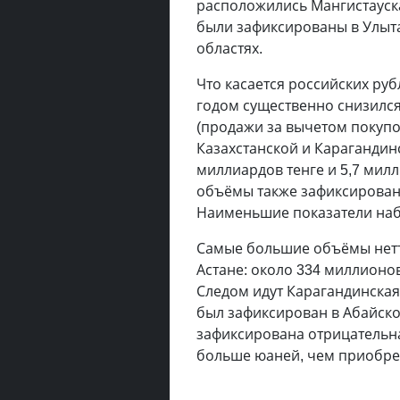
расположились Мангистауск
были зафиксированы в Улыта
областях.
Что касается российских ру
годом существенно снизился
(продажи за вычетом покупо
Казахстанской и Карагандин
миллиардов тенге и 5,7 мил
объёмы также зафиксированы
Наименьшие показатели наб
Самые большие объёмы нетт
Астане: около 334 миллионов
Следом идут Карагандинска
был зафиксирован в Абайско
зафиксирована отрицательна
больше юаней, чем приобре