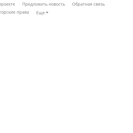
проекте
Предложить новость
Обратная связь
торские права
Еще
Станет ли
Қазақстан Орталық Азия
метапневмовирус
елдері арасында әл-ауқат
эпидемией, рассказали в
индексінде көш бастады
ВОЗ
Казахстан возглавил
Пассажирский самолет
рейтинг благополучия
потерпел крушение в
среди стран Центральной
Южной Корее, погибли
Азии
120 человек
Авиакатастрофа близ
Будут ли представлены
Актау: Путин принес