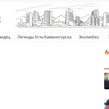
видец
Легенды Усть-Каменогорска
Эколикбез