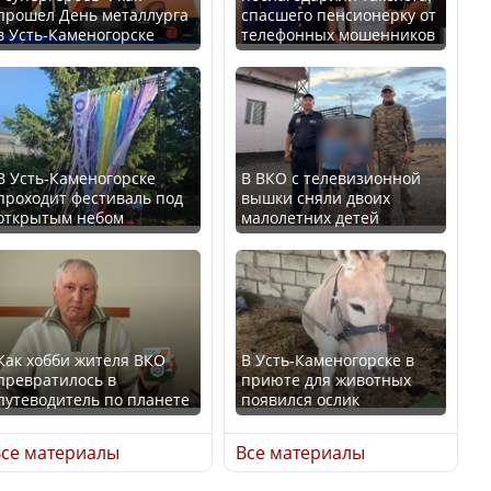
прошел День металлурга
спасшего пенсионерку от
в Усть-Каменогорске
телефонных мошенников
Минтруда назвало
В России введены
отрасли с самыми
дополнительные
высокими зарплатными
ограничения для
предложениями
казахстанских прав
В Усть-Каменогорске
В ВКО с телевизионной
проходит фестиваль под
вышки сняли двоих
открытым небом
малолетних детей
Искусственный интеллект
официально включили в
Трамп официально
школьную программу
вступил в должность
Казахстана
президента США
Как хобби жителя ВКО
В Усть-Каменогорске в
превратилось в
приюте для животных
В Казахстане стало
путеводитель по планете
появился ослик
проще получить
Луну признали объектом
направления на
культурного наследия,
се материалы
Все материалы
медицинские
находящегося под
обследования
угрозой исчезновения