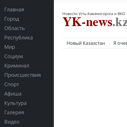
Главная
Новости Усть-Каменогорска и ВКО
Город
Область
Республика
Новый Казахстан
Я оче
Мир
Социум
Криминал
Происшествия
Спорт
Афиша
Культура
Галерея
Видео