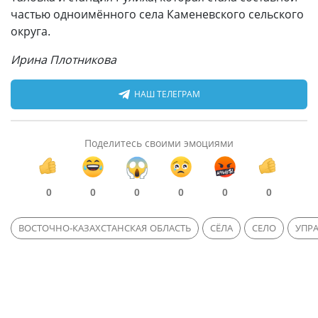
частью одноимённого села Каменевского сельского
округа.
Ирина Плотникова
НАШ ТЕЛЕГРАМ
Поделитесь своими эмоциями
0
0
0
0
0
0
ВОСТОЧНО-КАЗАХСТАНСКАЯ ОБЛАСТЬ
СЁЛА
СЕЛО
УПР