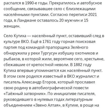
распался в 1990-е годы. Прекратилось и автобусное
сообщение, связывавшее село с близлежащими
населёнными пунктами. Согласно переписи 2021
года, в Ландмане оставалось 20 мужчин и 15
женщин.
Село Кутиха — населённый пункт, оставивший след в
культуре ВКО. Ещё в 1761 году горная поисковая
партия под командой прапорщика Зелёного
обнаружила у реки Тургусун избушку охотников и
рыбаков, в которой жили, вероятнее сего, крестьяне,
сбежавшие от крепостной неволи. В 1882 году
Кутиха впервые упоминается как населённый пункт.
В этом селе родился известный в ВКО журналист и
писатель Александр Егоров, который прославил
свою родину в автобиографической повести
«Таёжный затворник». По инициативе писателя,
руководившего в нулевых годах литературным
объединением «Звено Алтая», в Кутихе, в роще на