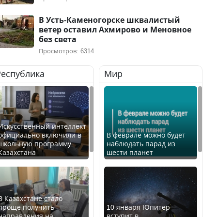
В Усть-Каменогорске шквалистый
ветер оставил Ахмирово и Меновное
без света
Просмотров: 6314
Республика
Мир
Искусственный интеллект
официально включили в
В феврале можно будет
школьную программу
наблюдать парад из
Казахстана
шести планет
В Казахстане стало
проще получить
10 января Юпитер
направления на
вступит в