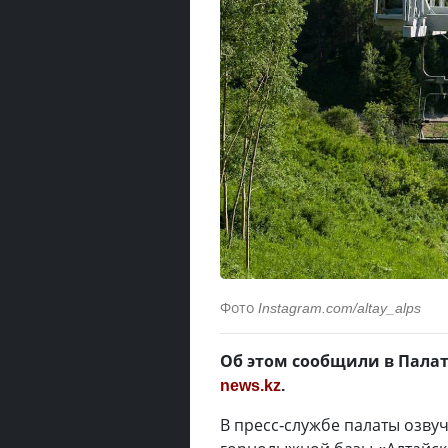
Фото
Instagram.com/altay_alps
Об этом сообщили в Пала
news.kz
.
В пресс-службе палаты озву