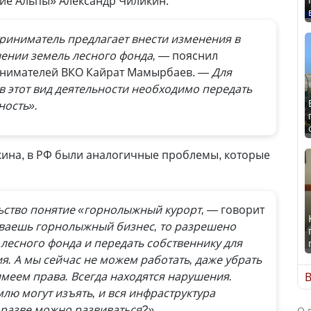
ие Альпы» Александр Чиликин.
риниматель предлагает внести изменения в
шении земель лесного фонда, —
пояснил
инимателей ВКО Кайрат Мамырбаев.
— Для
 этот вид деятельности необходимо передать
ность».
кина, в РФ были аналогичные проблемы, которые
льство понятие «горнолыжный курорт, —
говорит
иваешь горнолыжный бизнес, то разрешено
 лесного фонда и передать собственнику для
я. А мы сейчас не можем работать, даже убрать
меем права. Всегда находятся нарушения.
В
лю могут изъять, и вся инфраструктура
к разве можно развиваться?»
О 