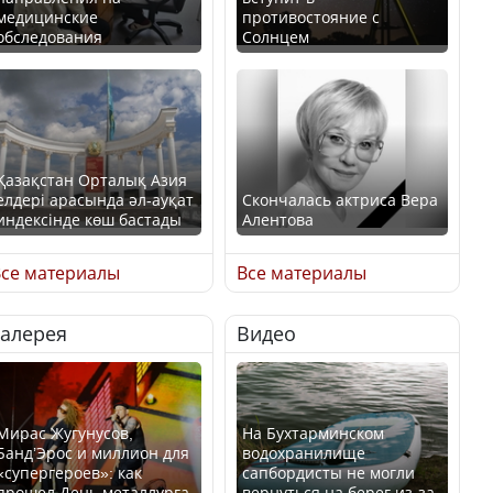
медицинские
противостояние с
обследования
Солнцем
Қазақстан Орталық Азия
елдері арасында әл-ауқат
Скончалась актриса Вера
индексінде көш бастады
Алентова
се материалы
Все материалы
Галерея
Видео
Казахстан возглавил
В РФ вынесен заочный
рейтинг благополучия
приговор по уголовному
среди стран Центральной
делу об убийстве Игоря
Азии
Талькова
Мирас Жугунусов,
На Бухтарминском
Банд’Эрос и миллион для
водохранилище
«супергероев»: как
сапбордисты не могли
прошел День металлурга
вернуться на берег из-за