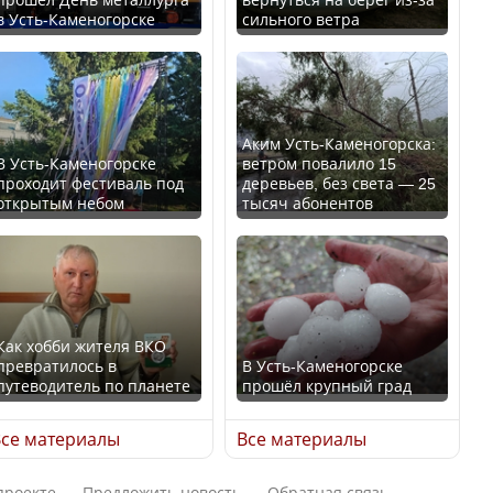
в Усть-Каменогорске
сильного ветра
В России введены
Будут ли представлены
дополнительные
интересы регионов в
ограничения для
Курултае?
казахстанских прав
Аким Усть-Каменогорска:
В Усть-Каменогорске
ветром повалило 15
проходит фестиваль под
деревьев, без света — 25
открытым небом
тысяч абонентов
Ең төменгі жалақы,
алимент, экология: жеті
Трамп официально
партия сайлаушылармен
вступил в должность
нені талқылап жатыр?
президента США
Как хобби жителя ВКО
превратилось в
В Усть-Каменогорске
Минимальная зарплата,
путеводитель по планете
прошёл крупный град
алименты, экология — о
Луну признали объектом
чем говорят с
культурного наследия,
се материалы
Все материалы
избирателями
находящегося под
представители партий
угрозой исчезновения
проекте
Предложить новость
Обратная связь