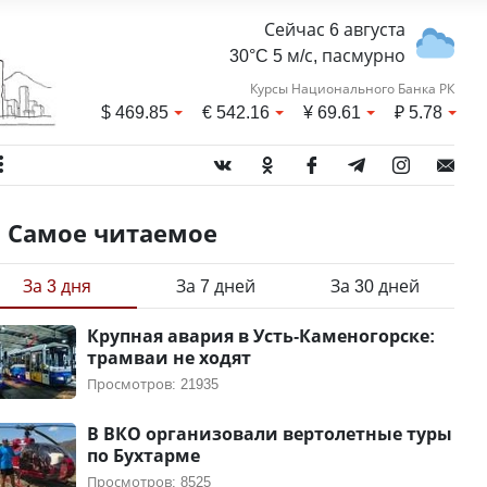
Сейчас 6 августа
30°C 5 м/с, пасмурно
Курсы Национального Банка РК
$
469.85
€
542.16
¥
69.61
₽
5.78
Самое читаемое
За 3 дня
За 7 дней
За 30 дней
Крупная авария в Усть-Каменогорске:
трамваи не ходят
Просмотров: 21935
В ВКО организовали вертолетные туры
по Бухтарме
Просмотров: 8525