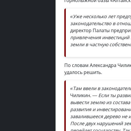
горнолыжной базы «Алтайск
«Уже несколько лет предп
законодательство в отно
директор Палаты предпр
привлечения инвестиций в
земли в частную собствен
По словам Александра Чили
удалось решить.
«Там ввели в законодате
Чиликин.
— Если ты разв
вывести землю из состава
развития и инвестировани
завалившееся дерево не и
После двух нарушений зем
перейдет государству. Та