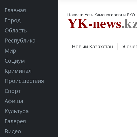
Главная
Новости Усть-Каменогорска и ВКО
Город
Область
Республика
Новый Казахстан
Я оче
Мир
Социум
Криминал
Происшествия
Спорт
Афиша
Культура
Галерея
Видео