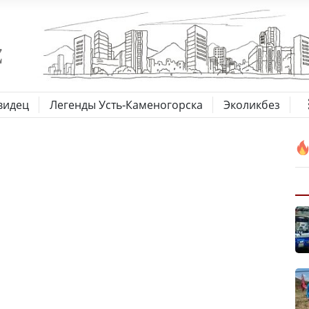
видец
Легенды Усть-Каменогорска
Эколикбез