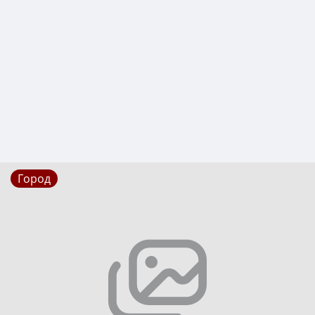
Город