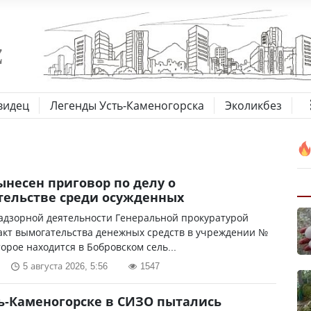
видец
Легенды Усть-Каменогорска
Эколикбез
ынесен приговор по делу о
ельстве среди осужденных
адзорной деятельности Генеральной прокуратурой
акт вымогательства денежных средств в учреждении №
торое находится в Бобровском сель...
5 августа 2026, 5:56
1547
ть-Каменогорске в СИЗО пытались