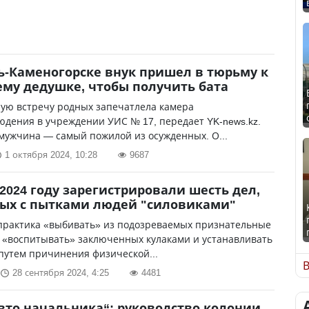
ть-Каменогорске внук пришел в тюрьму к
ему дедушке, чтобы получить бата
ную встречу родных запечатлела камера
дения в учреждении УИС № 17, передает YK-news.kz.
мужчина — самый пожилой из осужденных. О...
1 октября 2024, 10:28
9687
 2024 году зарегистрировали шесть дел,
ых с пытками людей "силовиками"
практика «выбивать» из подозреваемых признательные
 «воспитывать» заключенных кулаками и устанавливать
путем причинения физической...
В
28 сентября 2024, 4:25
4481
вто начальника“: руководство колонии