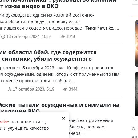
т из-за видео в ВКО
и руководства одной из колоний Восточно-
кой области проведут проверку из-за
нившегося в соцсетях видео, передает Tengrinews.kz. ...
13 сентября 2024, 10:54
4949
ии области Абай, где содержатся
силовики, убили осужденного
роизошло 5 октября 2023 года. Конфликт произошел
я осужденными, один из которых от полученных травм
на месте происшествия, сообщае...
17 октября 2023, 5:19
3444
ские пытали осужденных и снимали на
 колонии ВКО
ые прокуроры выявили доказательства применения
ookie
на нашем сайте,
лонии Восточно-Казахстанской области, передает
и и улучшить качество
О 
kz со ссылкой на пресс-службу Генера...
Ав