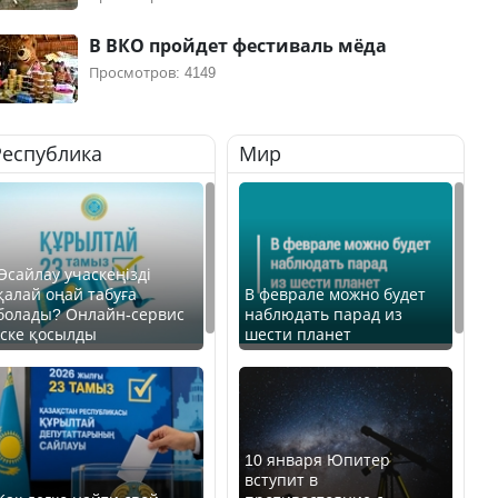
В ВКО пройдет фестиваль мёда
Просмотров: 4149
Республика
Мир
Өсайлау учаскеңізді
қалай оңай табуға
В феврале можно будет
болады? Онлайн-сервис
наблюдать парад из
іске қосылды
шести планет
10 января Юпитер
вступит в