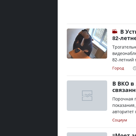
В Ус
82-летн
Трогатель
видеонаблю
82-летний 
Город
В ВКО в
связанн
Порочная 
показания,
авторитет 
Социум
“Моет а