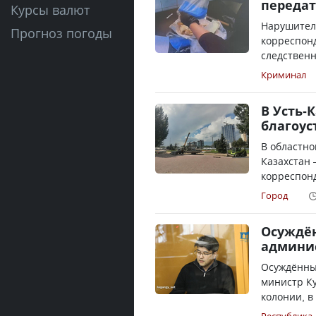
передат
Курсы валют
Нарушител
Прогноз погоды
корреспонд
следственн
Криминал
В Усть-
благоус
В областно
Казахстан 
корреспонд
Город
Осуждён
админи
Осуждённый
министр К
колонии, в