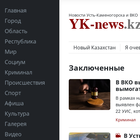
Главная
Новости Усть-Каменогорска и ВКО
Город
Область
Республика
Новый Казахстан
Я оче
Мир
Социум
Заключенные
Криминал
В ВКО в
Происшествия
вымогат
Спорт
В рамках н
Афиша
выявлен ф
22 УИС, ко
Культура
Криминал
Галерея
Видео
В Ус