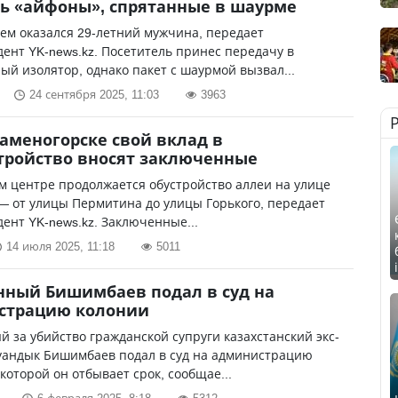
ь «айфоны», спрятанные в шаурме
ем оказался 29-летний мужчина, передает
ент YK-news.kz. Посетитель принес передачу в
ый изолятор, однако пакет с шаурмой вызвал...
24 сентября 2025, 11:03
3963
Каменогорске свой вклад в
тройство вносят заключенные
м центре продолжается обустройство аллеи на улице
— от улицы Пермитина до улицы Горького, передает
ент YK-news.kz. Заключенные...
14 июля 2025, 11:18
5011
ный Бишимбаев подал в суд на
страцию колонии
 за убийство гражданской супруги казахстанский экс-
уандык Бишимбаев подал в суд на администрацию
 которой он отбывает срок, сообщае...