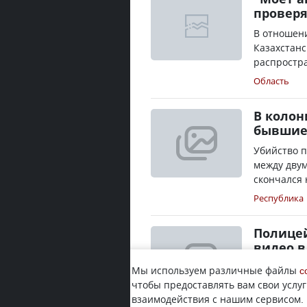
проверя
В отношени
Казахстанс
распростра
Область
В колон
бывшие 
Убийство п
между двум
скончался 
Республика
Полицей
видео в
Специальн
Мы используем различные файлы
c
пыток в ко
чтобы предоставлять вам свои услуг
Tengrinews.
взаимодействия с нашим сервисом.