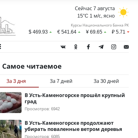
Сейчас 7 августа
15°C 1 м/с, ясно
Курсы Национального Банка РК
$
469.93
€
541.64
¥
69.65
₽
5.71
Самое читаемое
За 3 дня
За 7 дней
За 30 дней
В Усть-Каменогорске прошёл крупный
град
Просмотров: 6942
В Усть-Каменогорске продолжают
убирать поваленные ветром деревья
Просмотров: 6085