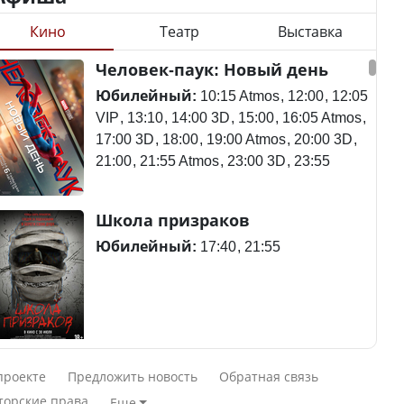
Кино
Театр
Выставка
Станет ли
Человек-паук: Новый день
Будут ли представлены
метапневмовирус
интересы регионов в
эпидемией, рассказали в
Юбилейный:
10:15 Atmos
12:00
12:05
Курултае?
ВОЗ
VIP
13:10
14:00 3D
15:00
16:05 Atmos
17:00 3D
18:00
19:00 Atmos
20:00 3D
21:00
21:55 Atmos
23:00 3D
23:55
Ең төменгі жалақы,
Пассажирский самолет
Школа призраков
алимент, экология: жеті
потерпел крушение в
партия сайлаушылармен
Южной Корее, погибли
Юбилейный:
17:40
21:55
нені талқылап жатыр?
120 человек
Минимальная зарплата,
алименты, экология — о
Авиакатастрофа близ
Смешарики сквозь вселенные
чем говорят с
Актау: Путин принес
проекте
Предложить новость
Обратная связь
избирателями
извинения президенту
Юбилейный:
10:00 VIP
11:45
15:30
торские права
Еще