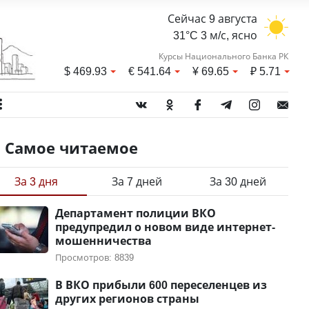
Сейчас 9 августа
31°C 3 м/с, ясно
Курсы Национального Банка РК
$
469.93
€
541.64
¥
69.65
₽
5.71
Самое читаемое
За 3 дня
За 7 дней
За 30 дней
Департамент полиции ВКО
предупредил о новом виде интернет-
мошенничества
Просмотров: 8839
В ВКО прибыли 600 переселенцев из
других регионов страны