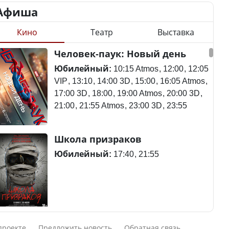
Афиша
Кино
Театр
Выставка
Станет ли
Человек-паук: Новый день
Қазақстан Орталық Азия
метапневмовирус
елдері арасында әл-ауқат
эпидемией, рассказали в
Юбилейный:
10:15 Atmos
12:00
12:05
индексінде көш бастады
ВОЗ
VIP
13:10
14:00 3D
15:00
16:05 Atmos
17:00 3D
18:00
19:00 Atmos
20:00 3D
21:00
21:55 Atmos
23:00 3D
23:55
Казахстан возглавил
Пассажирский самолет
Школа призраков
рейтинг благополучия
потерпел крушение в
среди стран Центральной
Южной Корее, погибли
Юбилейный:
17:40
21:55
Азии
120 человек
Авиакатастрофа близ
Смешарики сквозь вселенные
Будут ли представлены
Актау: Путин принес
проекте
Предложить новость
Обратная связь