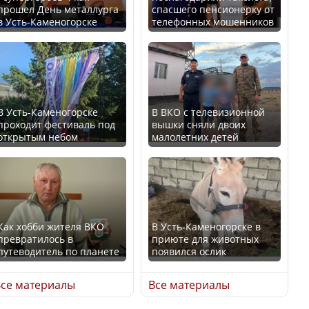
прошел День металлурга
спасшего пенсионерку от
в Усть-Каменогорске
телефонных мошенников
Минтруда назвало
В России введены
отрасли с самыми
дополнительные
высокими зарплатными
ограничения для
предложениями
казахстанских прав
В Усть-Каменогорске
В ВКО с телевизионной
проходит фестиваль под
вышки сняли двоих
открытым небом
малолетних детей
Искусственный интеллект
официально включили в
Трамп официально
школьную программу
вступил в должность
Казахстана
президента США
Как хобби жителя ВКО
В Усть-Каменогорске в
превратилось в
приюте для животных
В Казахстане стало
путеводитель по планете
появился ослик
проще получить
Луну признали объектом
направления на
культурного наследия,
се материалы
Все материалы
медицинские
находящегося под
обследования
угрозой исчезновения