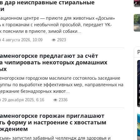
в дар неисправные стиральные
ки
тационном центре — приюте для животных «Досым»
 к горожанам с необычной просьбой, передает YK-
ак пояснили в приюте, зимой собаки...
4 августа 2026, 10:09
2923
Каменогорске предлагают за счёт
а чипировать некоторых домашних
ых
еногорском городском маслихате состоялось заседание
руппы по выработке эффективных мер, направленных на
держание безнадзорных живот...
29 декабря 2025, 6:16
2336
Каменогорске горожан приглашают
ь форму и настроение с хвостатым
ождением
сым» запустил забавный челлендж для здоровья и