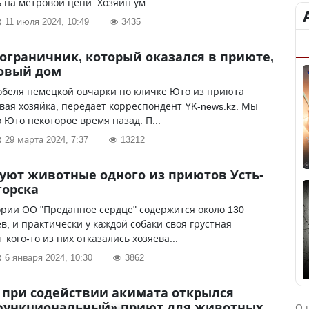
 на метровой цепи. Хозяин ум...
11 июля 2024, 10:49
3435
пограничник, который оказался в приюте,
овый дом
обеля немецкой овчарки по кличке Юто из приюта
вая хозяйка, передаёт корреспондент YK-news.kz. Мы
 Юто некоторое время назад. П...
29 марта 2024, 7:37
13212
уют животные одного из приютов Усть-
горска
рии ОО "Преданное сердце" содержится около 130
в, и прак­тически у каждой собаки своя грустная
 кого-то из них отказались хозяева...
6 января 2024, 10:30
3862
 при содействии акимата открылся
функциональный» приют для животных
О 