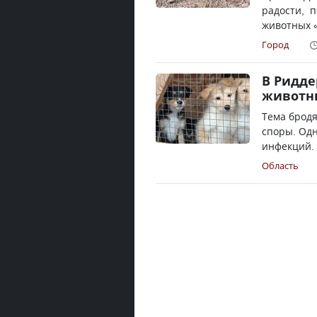
радости, п
животных 
Город
В Ридде
животн
Тема брод
споры. Одн
инфекций. 
Область