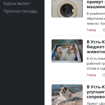
примут 
Курсы валют
машин
Прогноз погоды
В реабили
обратились
news.kz. К
Город
В Усть-
бюджет
животн
В Усть-Кам
рабочей г
отлов и со
Город
В Усть-
улучшит
сопров
Приют «До