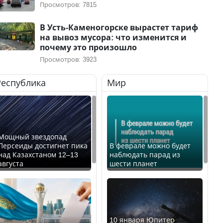
Просмотров: 7815
В Усть-Каменогорске вырастет тариф
на вывоз мусора: что изменится и
почему это произошло
Просмотров: 3923
Республика
Мир
Мощный звездопад
Персеиды достигнет пика
В феврале можно будет
над Казахстаном 12–13
наблюдать парад из
августа
шести планет
10 января Юпитер