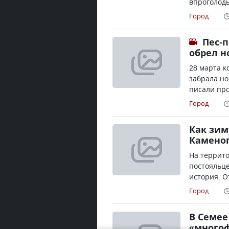
впроголодь
Город
Пес-
обрел н
28 марта к
забрала но
писали про
Город
Как зим
Камено
На террито
постояльце
история. От
Город
В Семее
«много