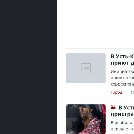
В Усть-
приют 
Инициатора
приют план
корреспонд
Город
В Ус
пристра
В реабили
передает к