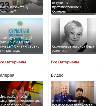
вступит в
Зачем Казахстану
противостояние с
Курултай?
Солнцем
Өсайлау учаскеңізді
қалай оңай табуға
болады? Онлайн-сервис
Скончалась актриса Вера
іске қосылды
Алентова
се материалы
Все материалы
Галерея
Видео
В РФ вынесен заочный
приговор по уголовному
Как легко найти свой
делу об убийстве Игоря
участок для голосования?
Талькова
Мирас Жугунусов,
Банд’Эрос и миллион для
В Усть-Каменогорске
«супергероев»: как
поблагодарили таксиста,