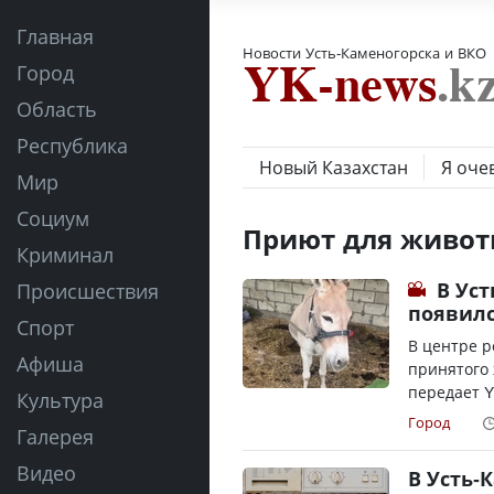
Главная
Новости Усть-Каменогорска и ВКО
Город
Область
Республика
Новый Казахстан
Я оче
Мир
Социум
Приют для живо
Криминал
В Ус
Происшествия
появилс
Спорт
В центре 
Афиша
принятого 
передает Y
Культура
Город
Галерея
Видео
В Усть-