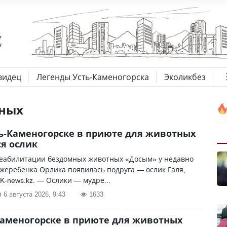
видец
Легенды Усть-Каменогорска
Эколикбез
тных
ть-Каменогорске в приюте для животных
я ослик
реабилитации бездомных животных «Досым» у недавно
жеребенка Орлика появилась подруга — ослик Галя,
K-news.kz. — Ослики — мудре...
6 августа 2026, 9:43
1633
Каменогорске в приюте для животных