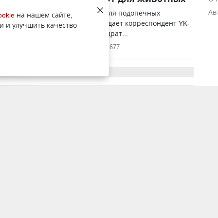
Ав
ткрылось новое здание приюта для подопечных
ookie
на нашем сайте,
ого фонда (ОФ) «4 лапы», передает корреспондент YK-
и и улучшить качество
риют занимает площадь 350 квадрат...
24 ноября 2023, 4:44
1677