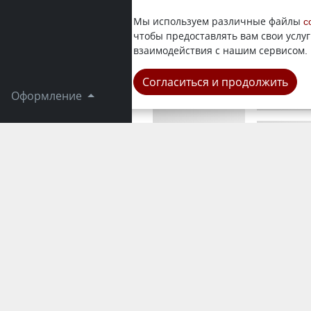
В Семее о
Мы используем различные файлы
c
общественн
чтобы предоставлять вам свои услуг
news.kz. П
взаимодействия с нашим сервисом.
Республика
Согласиться и продолжить
Оформление