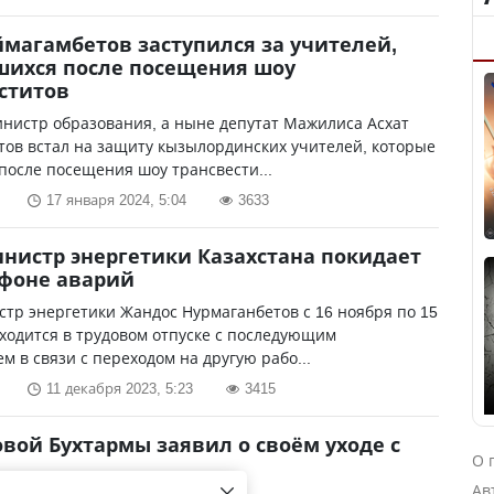
ймагамбетов заступился за учителей,
шихся после посещения шоу
ститов
нистр образования, а ныне депутат Мажилиса Асхат
ов встал на защиту кызылординских учителей, которые
после посещения шоу трансвести...
17 января 2024, 5:04
3633
нистр энергетики Казахстана покидает
 фоне аварий
тр энергетики Жандос Нурмаганбетов с 16 ноября по 15
ходится в трудовом отпуске с последующим
м в связи с переходом на другую рабо...
11 декабря 2023, 5:23
3415
вой Бухтармы заявил о своём уходе с
О 
Ав