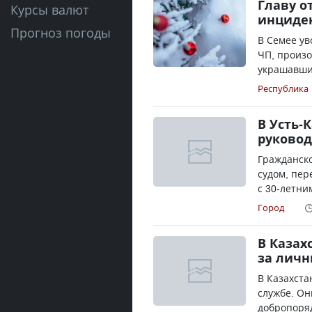
Главу о
Курсы валют
инциден
Прогноз погоды
В Семее ув
ЧП, произо
украшавших
Республика
В Усть-
руковод
Гражданско
судом, пер
с 30-летни
Город
В Казах
за личн
В Казахста
службе. Он
добропоряд