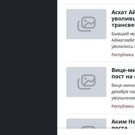
Асхат А
уволив
трансве
Бывший ми
Аймагамбет
уволились 
Республика
Вице-ми
пост на
Вице-минис
декабря на
увольнение
Республика
Аким Но
поста