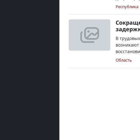
Республика
Сокраще
задержк
В трудовых
возникают
восстанови
Область