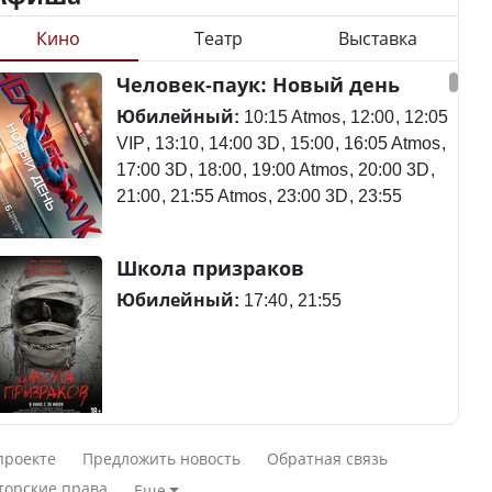
Кино
Театр
Выставка
Станет ли
Человек-паук: Новый день
Будут ли представлены
метапневмовирус
интересы регионов в
эпидемией, рассказали в
Юбилейный:
10:15 Atmos
12:00
12:05
Курултае?
ВОЗ
VIP
13:10
14:00 3D
15:00
16:05 Atmos
17:00 3D
18:00
19:00 Atmos
20:00 3D
21:00
21:55 Atmos
23:00 3D
23:55
Ең төменгі жалақы,
Пассажирский самолет
Школа призраков
алимент, экология: жеті
потерпел крушение в
партия сайлаушылармен
Южной Корее, погибли
Юбилейный:
17:40
21:55
нені талқылап жатыр?
120 человек
Минимальная зарплата,
алименты, экология — о
Авиакатастрофа близ
Смешарики сквозь вселенные
чем говорят с
Актау: Путин принес
проекте
Предложить новость
Обратная связь
избирателями
извинения президенту
Юбилейный:
10:00 VIP
11:45
15:30
торские права
Еще