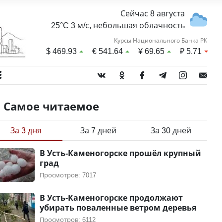
Сейчас 8 августа
25°C 3 м/с, небольшая облачность
Курсы Национального Банка РК
$
469.93
€
541.64
¥
69.65
₽
5.71
Самое читаемое
За 3 дня
За 7 дней
За 30 дней
В Усть-Каменогорске прошёл крупный
град
Просмотров: 7017
В Усть-Каменогорске продолжают
убирать поваленные ветром деревья
Просмотров: 6112