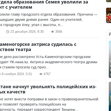
тдела образования Семея уволили за
т с учителем
олили главу городского отдела образования. Причина —
шедшее двумя днями ранее. Один из учителей,
 городскую ёлку, упал с высоты, п...
23 декабря 2024, 8:30
3566
Каменогорске актриса судилась с
ством театра
е дело рассмотрено Усть-Каменогорским городским
едает YK-news.kz. Актриса академического театра драмы
м стажем просила суд приз...
8 ноября 2024, 5:51
4767
стане начнут увольнять полицейских из-
ых качеств
не хотят внести поправки в закон о правоохранительной
и позволят проверять полицейских на
очность, передает корреспондент Tengrine...