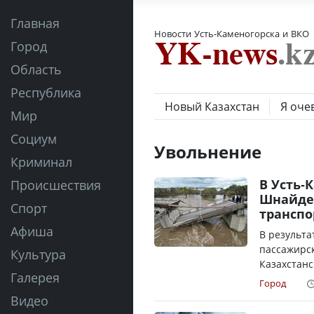
Главная
Новости Усть-Каменогорска и ВКО
Город
Область
Республика
Новый Казахстан
Я оче
Мир
Социум
Увольнение
Криминал
В Усть-
Происшествия
Шнайдер
Спорт
транспо
Афиша
В результа
пассажирск
Культура
Казахстанс
Галерея
Город
Видео