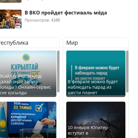
В ВКО пройдет фестиваль мёда
Просмотров: 4188
Республика
Мир
Өсайлау учаскеңізді
қалай оңай табуға
В феврале можно будет
болады? Онлайн-сервис
наблюдать парад из
іске қосылды
шести планет
10 января Юпитер
вступит в