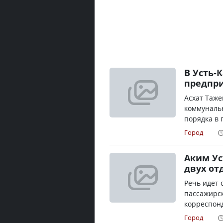
В Усть-
предпри
Асхат Таже
коммунальн
порядка в 
Город
Аким Ус
двух от
Речь идет 
пассажирск
корреспонд
Город