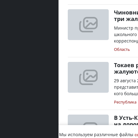
Чиновни
три жал
Министр п
школьного 
корреспонд
Область
Токаев 
жалуютс
29 августа
представит
кого больш
Республика
В Усть-
на доро
В акимате 
Мы используем различные файлы
c