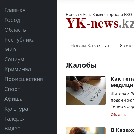
Главная
Новости Усть-Каменогорска и ВКО
Город
Область
Республика
Новый Казахстан
Я оче
Мир
Социум
Жалобы
Криминал
Как теп
Происшествия
медици
Спорт
Жителям Во
Афиша
подачи жа
Теперь обр
Культура
Область
Галерея
Видео
В Казах