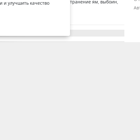
ода могут подавать заявки на устранение ям, выбоин,
и и улучшить качество
Ав
ks.kz. Telegram-бот, с помощ...
30 марта 2023, 6:51
2738