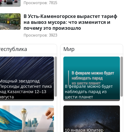
Просмотров: 7815
В Усть-Каменогорске вырастет тариф
на вывоз мусора: что изменится и
почему это произошло
Просмотров: 3923
Республика
Мир
Мощный звездопад
Персеиды достигнет пика
В феврале можно будет
над Казахстаном 12–13
наблюдать парад из
августа
шести планет
10 января Юпитер