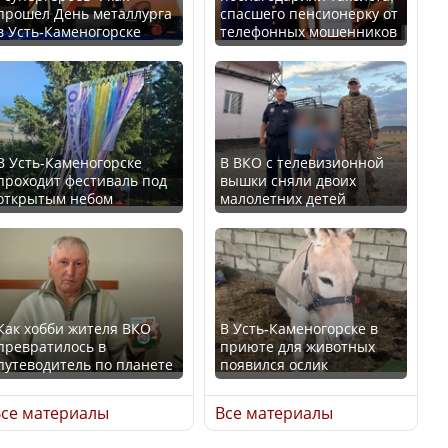
прошел День металлурга
спасшего пенсионерку от
в Усть-Каменогорске
телефонных мошенников
Минтруда назвало
В России введены
отрасли с самыми
дополнительные
высокими зарплатными
ограничения для
предложениями
казахстанских прав
В Усть-Каменогорске
В ВКО с телевизионной
проходит фестиваль под
вышки сняли двоих
открытым небом
малолетних детей
Искусственный интеллект
официально включили в
Трамп официально
школьную программу
вступил в должность
Казахстана
президента США
Как хобби жителя ВКО
В Усть-Каменогорске в
превратилось в
приюте для животных
В Казахстане стало
путеводитель по планете
появился ослик
проще получить
Луну признали объектом
направления на
культурного наследия,
се материалы
Все материалы
медицинские
находящегося под
обследования
угрозой исчезновения