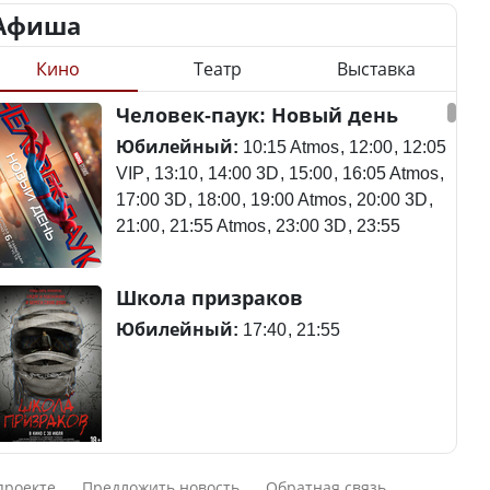
Афиша
Кино
Театр
Выставка
Станет ли
Человек-паук: Новый день
Қазақстан Орталық Азия
метапневмовирус
елдері арасында әл-ауқат
эпидемией, рассказали в
Юбилейный:
10:15 Atmos
12:00
12:05
индексінде көш бастады
ВОЗ
VIP
13:10
14:00 3D
15:00
16:05 Atmos
17:00 3D
18:00
19:00 Atmos
20:00 3D
21:00
21:55 Atmos
23:00 3D
23:55
Казахстан возглавил
Пассажирский самолет
Школа призраков
рейтинг благополучия
потерпел крушение в
среди стран Центральной
Южной Корее, погибли
Юбилейный:
17:40
21:55
Азии
120 человек
Авиакатастрофа близ
Смешарики сквозь вселенные
Будут ли представлены
Актау: Путин принес
проекте
Предложить новость
Обратная связь