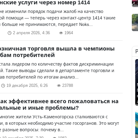
ские услуги через номер 1414
не изменили порядок подачи жалоб на качество
ой помощи — теперь через контакт-центр 1414 такие
больше не принимаются, передает Noks...
2 апреля 2026, 4:36
1964
озничная торговля вышла в чемпионы
бам потребителей
стала лидером по количеству фактов дискриминации
й. Такие выводы сделали в департаменте торговли и
в потребителей по итогам анализ...
19 декабря 2025, 6:26
23788
как эффективнее всего пожаловаться на
альные и иные проблемы?
многие жители Усть-Каменогорска сталкиваются с
, в которых необходимо участие госорганов. Это могут
 разные вопросы: почему в...