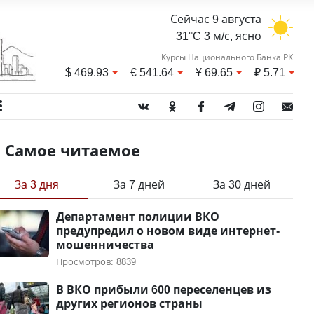
Сейчас 9 августа
31°C 3 м/с, ясно
Курсы Национального Банка РК
$
469.93
€
541.64
¥
69.65
₽
5.71
Самое читаемое
За 3 дня
За 7 дней
За 30 дней
Департамент полиции ВКО
предупредил о новом виде интернет-
мошенничества
Просмотров: 8839
В ВКО прибыли 600 переселенцев из
других регионов страны