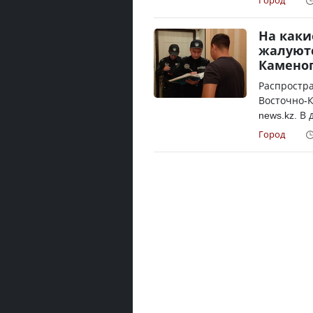
Город
На каки
жалуютс
Камено
Распростр
Восточно-К
news.kz. В
Город