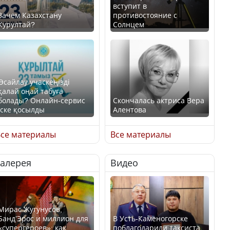
вступит в
Зачем Казахстану
противостояние с
Курултай?
Солнцем
Өсайлау учаскеңізді
қалай оңай табуға
болады? Онлайн-сервис
Скончалась актриса Вера
іске қосылды
Алентова
се материалы
Все материалы
Галерея
Видео
В РФ вынесен заочный
приговор по уголовному
Как легко найти свой
делу об убийстве Игоря
участок для голосования?
Талькова
Мирас Жугунусов,
Банд’Эрос и миллион для
В Усть-Каменогорске
«супергероев»: как
поблагодарили таксиста,