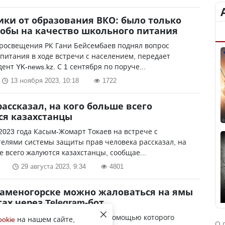
ки от образования ВКО: было только
обы на качество школьного питания
росвещения РК Гани Бейсембаев поднял вопрос
питания в ходе встречи с населением, передает
ент YK-news.kz. С 1 сентября по поруче...
13 ноября 2023, 10:18
1722
рассказал, на кого больше всего
я казахстанцы
 2023 года Касым-Жомарт Токаев на встрече с
елями системы защиты прав человека рассказал, на
е всего жалуются казахстанцы, сообщае...
29 августа 2023, 9:34
4801
Каменогорске можно жаловаться на ямы
гах через Telegram-бот
презентовали новый сервис, с помощью которого
ookie
на нашем сайте,
О 