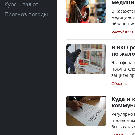
медицин
Курсы валют
В Казахста
Прогноз погоды
медицинск
обращения 
Республика
В ВКО р
по жало
Эта сфера 
покупателе
защиты пра
Область
Куда и 
коммун
Регулярно 
проблемами
быть самые