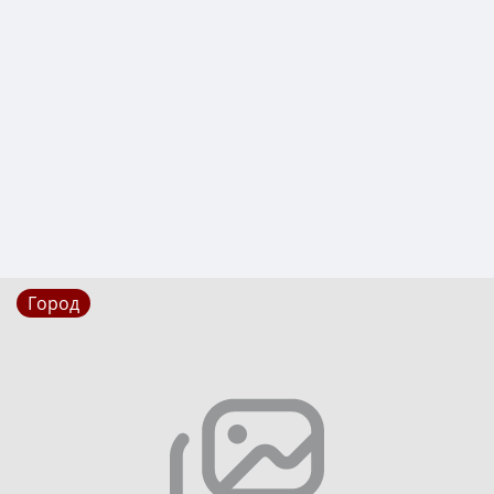
Город