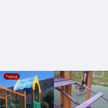
Город