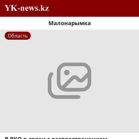
Малонарымка
Область