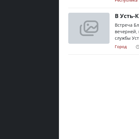
Республика
В Усть-
Встреча Бл
вечерней, 
службы Уст
Город