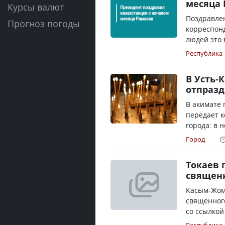
месяца 
Курсы валют
Поздравлен
Прогноз погоды
корреспонд
людей это 
Республика
В Усть-
отпразд
В акимате
передает к
города: в н
Город
Токаев 
священн
Касым-Жома
священного
со ссылкой