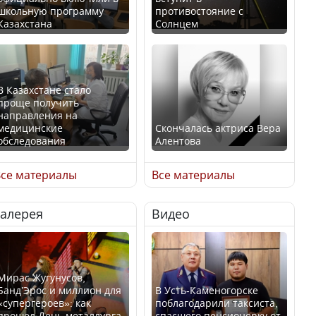
школьную программу
противостояние с
Казахстана
Солнцем
В Казахстане стало
проще получить
направления на
медицинские
Скончалась актриса Вера
обследования
Алентова
се материалы
Все материалы
Галерея
Видео
В РФ вынесен заочный
Қазақстан Орталық Азия
приговор по уголовному
елдері арасында әл-ауқат
делу об убийстве Игоря
индексінде көш бастады
Талькова
Мирас Жугунусов,
Банд’Эрос и миллион для
В Усть-Каменогорске
«супергероев»: как
поблагодарили таксиста,
прошел День металлурга
спасшего пенсионерку от