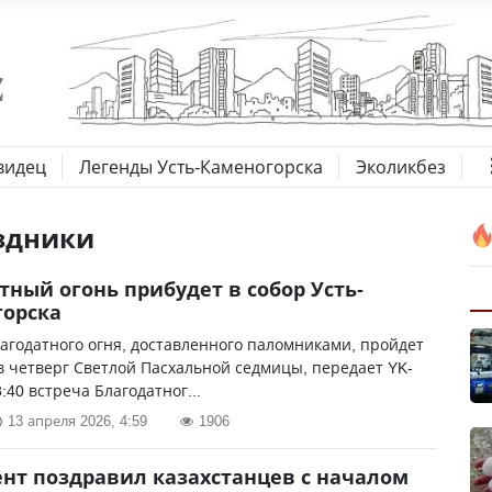
видец
Легенды Усть-Каменогорска
Эколикбез
здники
тный огонь прибудет в собор Усть-
горска
агодатного огня, доставленного паломниками, пройдет
в четверг Светлой Пасхальной седмицы, передает YK-
8:40 встреча Благодатног...
13 апреля 2026, 4:59
1906
нт поздравил казахстанцев с началом