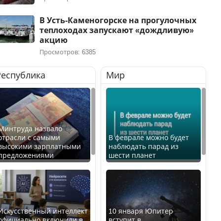
В Усть-Каменогорске на прогулочных
теплоходах запускают «дождливую»
акцию
Просмотров: 6385
Республика
Мир
Минтруда назвало
отрасли с самыми
В феврале можно будет
высокими зарплатными
наблюдать парад из
предложениями
шести планет
Искусственный интеллект
10 января Юпитер
официально включили в
вступит в