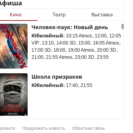
Афиша
Кино
Театр
Выставка
Минимальная зарплата,
алименты, экология — о
Станет ли
Человек-паук: Новый день
чем говорят с
метапневмовирус
избирателями
эпидемией, рассказали в
Юбилейный:
10:15 Atmos
12:00
12:05
представители партий
ВОЗ
VIP
13:10
14:00 3D
15:00
16:05 Atmos
17:00 3D
18:00
19:00 Atmos
20:00 3D
21:00
21:55 Atmos
23:00 3D
23:55
Пассажирский самолет
Школа призраков
Министр рассказал, из
потерпел крушение в
чего делают колбасу в
Южной Корее, погибли
Юбилейный:
17:40
21:55
Казахстане
120 человек
Министр объяснил,
Авиакатастрофа близ
Смешарики сквозь вселенные
почему казахстанские
Актау: Путин принес
проекте
Предложить новость
Обратная связь