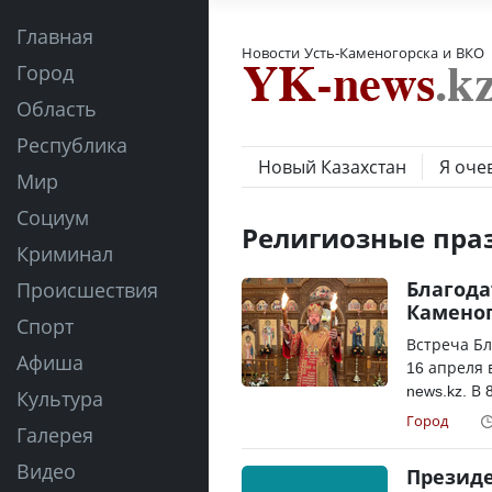
Главная
Новости Усть-Каменогорска и ВКО
Город
Область
Республика
Новый Казахстан
Я оче
Мир
Социум
Религиозные пра
Криминал
Благода
Происшествия
Камено
Спорт
Встреча Бл
Афиша
16 апреля 
news.kz. В 
Культура
Город
Галерея
Видео
Президе