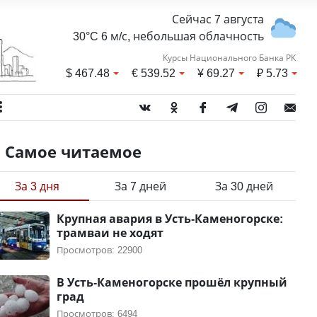
Сейчас 7 августа
30°C 6 м/с, небольшая облачность
Курсы Национального Банка РК
$
467.48
€
539.52
¥
69.27
₽
5.73
Самое читаемое
За 3 дня
За 7 дней
За 30 дней
Крупная авария в Усть-Каменогорске:
трамваи не ходят
Просмотров: 22900
В Усть-Каменогорске прошёл крупный
град
Просмотров: 6494