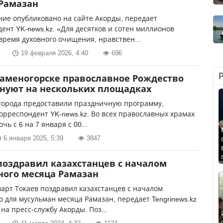
Рамазан
ие опубликовано на сайте Акорды, передает
ент YK-news.kz. «Для десятков и сотен миллионов
время духовного очищения, нравствен...
19 февраля 2026, 4:40
696
Каменогорске православное Рождество
нуют на нескольких площадках
 города предоставили праздничную программу,
орреспондент YK-news.kz. Во всех православных храмах
очь с 6 на 7 января с 00...
6 января 2025, 5:39
3847
поздравил казахстанцев с началом
ого месяца Рамазан
рт Токаев поздравил казахстанцев с началом
 для мусульман месяца Рамазан, передает Tengrinews.kz
 на пресс-службу Акорды. Поз...