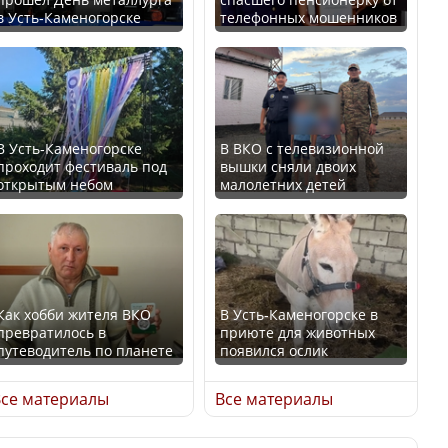
в Усть-Каменогорске
телефонных мошенников
Казахстан возглавил
В России введены
рейтинг благополучия
дополнительные
среди стран Центральной
ограничения для
Азии
казахстанских прав
В Усть-Каменогорске
В ВКО с телевизионной
проходит фестиваль под
вышки сняли двоих
открытым небом
малолетних детей
Будут ли представлены
Трамп официально
интересы регионов в
вступил в должность
Курултае?
президента США
Как хобби жителя ВКО
В Усть-Каменогорске в
превратилось в
приюте для животных
путеводитель по планете
появился ослик
Ең төменгі жалақы,
Луну признали объектом
алимент, экология: жеті
культурного наследия,
се материалы
Все материалы
партия сайлаушылармен
находящегося под
нені талқылап жатыр?
угрозой исчезновения