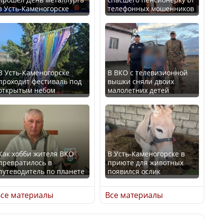
в Усть-Каменогорске
телефонных мошенников
Казахстан возглавил
В России введены
рейтинг благополучия
дополнительные
среди стран Центральной
ограничения для
Азии
казахстанских прав
В Усть-Каменогорске
В ВКО с телевизионной
проходит фестиваль под
вышки сняли двоих
открытым небом
малолетних детей
Будут ли представлены
Трамп официально
интересы регионов в
вступил в должность
Курултае?
президента США
Как хобби жителя ВКО
В Усть-Каменогорске в
превратилось в
приюте для животных
путеводитель по планете
появился ослик
Ең төменгі жалақы,
Луну признали объектом
алимент, экология: жеті
культурного наследия,
се материалы
Все материалы
партия сайлаушылармен
находящегося под
нені талқылап жатыр?
угрозой исчезновения