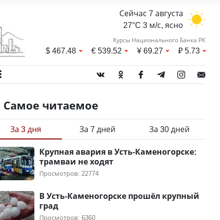
Сейчас 7 августа
27°C 3 м/с, ясно
Курсы Национального Банка РК
$
467.48
€
539.52
¥
69.27
₽
5.73
Самое читаемое
За 3 дня
За 7 дней
За 30 дней
Крупная авария в Усть-Каменогорске:
трамваи не ходят
Просмотров: 22774
В Усть-Каменогорске прошёл крупный
град
Просмотров: 6360