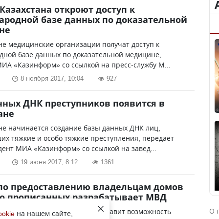
Казахстана откроют доступ к
родной базе данных по доказательной
не
не медицинские организации получат доступ к
дной базе данных по доказательной медицине,
ИА «Казинформ» со ссылкой на пресс-службу М...
8 ноября 2017, 10:04
927
нных ДНК преступников появится в
ане
не начинается создание базы данных ДНК лиц,
х тяжкие и особо тяжкие преступления, передает
ент МИА «Казинформ» со ссылкой на завед...
19 июня 2017, 8:12
1361
по предоставлению владельцам домов
о прописанных разрабатывает МВД
О 
отает сервис, который предоставит возможность
ookie
на нашем сайте,