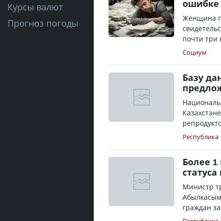
ошибке 
Курсы валют
Женщина п
Прогноз погоды
свидетельс
почти три 
Социум
Базу да
предлож
Националь
Казахстане
репродукто
Республика
Более 1
статуса
Министр т
Абылкасымо
граждан за 