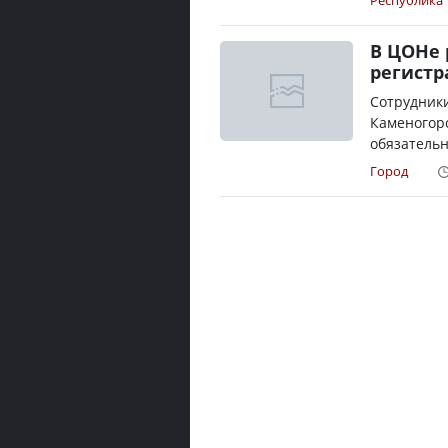
Республика
В ЦОНе 
регистр
Сотрудники
Каменогорс
обязательн
Город