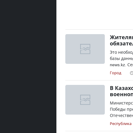
Жителям
обязате
Это необхо
базы данны
news.kz. С
Город
В Казах
военно
Министерст
Победы пр
Отечестве
Республика