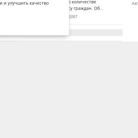
кам жилищ получать сведения о количестве
и и улучшить качество
Ав
рованных по конкретному адресу граждан. Об...
22 декабря 2016, 3:38
1087