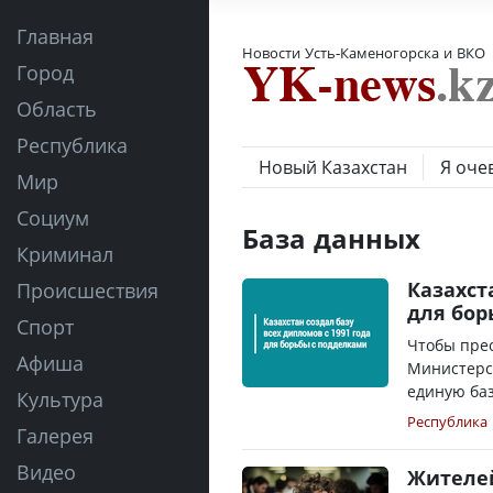
Главная
Новости Усть-Каменогорска и ВКО
Город
Область
Республика
Новый Казахстан
Я оче
Мир
Социум
База данных
Криминал
Казахст
Происшествия
для бор
Спорт
Чтобы прес
Афиша
Министерс
единую баз
Культура
Республика
Галерея
Видео
Жителей