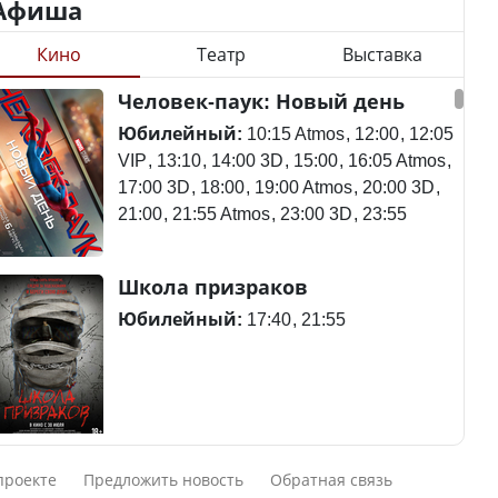
Афиша
Кино
Театр
Выставка
Минимальная зарплата,
алименты, экология — о
Станет ли
Человек-паук: Новый день
чем говорят с
метапневмовирус
избирателями
эпидемией, рассказали в
Юбилейный:
10:15 Atmos
12:00
12:05
представители партий
ВОЗ
VIP
13:10
14:00 3D
15:00
16:05 Atmos
17:00 3D
18:00
19:00 Atmos
20:00 3D
21:00
21:55 Atmos
23:00 3D
23:55
Пассажирский самолет
Школа призраков
Министр рассказал, из
потерпел крушение в
чего делают колбасу в
Южной Корее, погибли
Юбилейный:
17:40
21:55
Казахстане
120 человек
Министр объяснил,
Авиакатастрофа близ
Смешарики сквозь вселенные
почему казахстанские
Актау: Путин принес
проекте
Предложить новость
Обратная связь