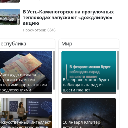
В Усть-Каменогорске на прогулочных
теплоходах запускают «дождливую»
акцию
Просмотров: 6346
Республика
Мир
Минтруда назвало
отрасли с самыми
В феврале можно будет
высокими зарплатными
наблюдать парад из
предложениями
шести планет
Искусственный интеллект
10 января Юпитер
официально включили в
вступит в