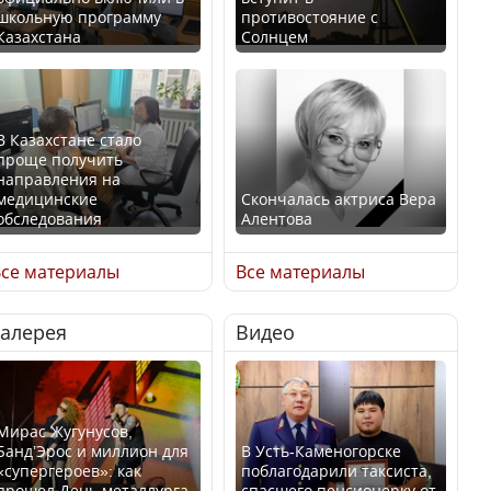
школьную программу
противостояние с
Казахстана
Солнцем
В Казахстане стало
проще получить
направления на
медицинские
Скончалась актриса Вера
обследования
Алентова
се материалы
Все материалы
Галерея
Видео
В РФ вынесен заочный
Қазақстан Орталық Азия
приговор по уголовному
елдері арасында әл-ауқат
делу об убийстве Игоря
индексінде көш бастады
Талькова
Мирас Жугунусов,
Банд’Эрос и миллион для
В Усть-Каменогорске
«супергероев»: как
поблагодарили таксиста,
прошел День металлурга
спасшего пенсионерку от