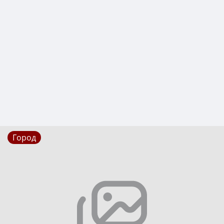
Город