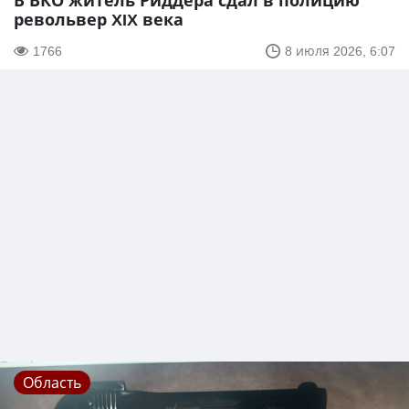
В ВКО житель Риддера сдал в полицию
револьвер XIX века
1766
8 июля 2026, 6:07
Область