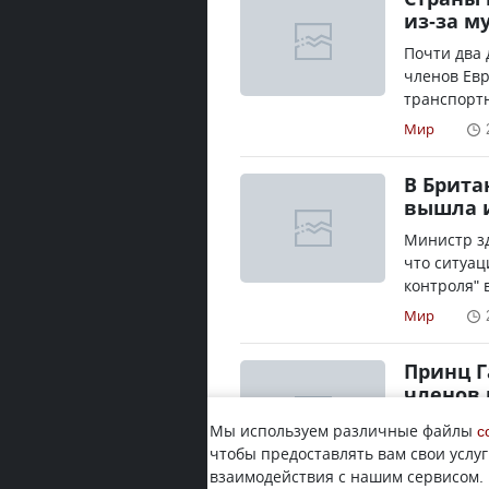
из-за м
Почти два 
членов Ев
транспортн
Мир
В Брита
вышла и
Министр з
что ситуац
контроля" в
Мир
Принц Г
членов 
Британский
Мы используем различные файлы
c
приняли р
чтобы предоставлять вам свои услуг
положенных
взаимодействия с нашим сервисом.