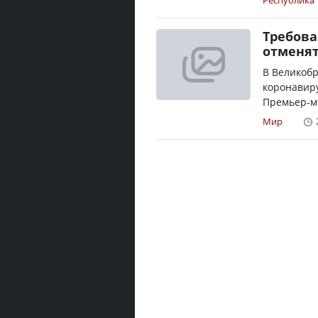
Республика
Требова
отменят
В Великобр
коронавиру
Премьер-м
Мир