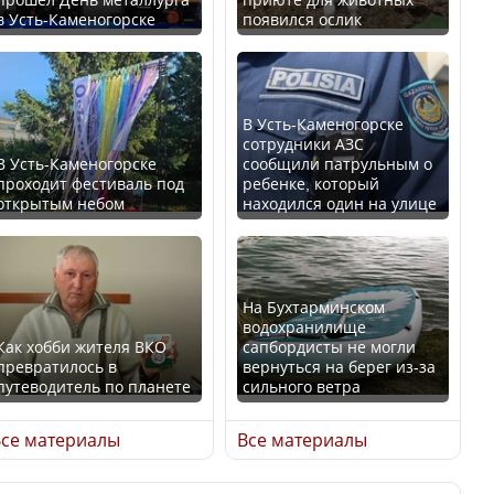
в Усть-Каменогорске
появился ослик
Казахстан возглавил
В России введены
рейтинг благополучия
дополнительные
среди стран Центральной
ограничения для
Азии
казахстанских прав
В Усть-Каменогорске
сотрудники АЗС
В Усть-Каменогорске
сообщили патрульным о
проходит фестиваль под
ребенке, который
открытым небом
находился один на улице
Будут ли представлены
Трамп официально
интересы регионов в
вступил в должность
Курултае?
президента США
На Бухтарминском
водохранилище
Как хобби жителя ВКО
сапбордисты не могли
превратилось в
вернуться на берег из-за
путеводитель по планете
сильного ветра
Ең төменгі жалақы,
Луну признали объектом
алимент, экология: жеті
культурного наследия,
се материалы
Все материалы
партия сайлаушылармен
находящегося под
нені талқылап жатыр?
угрозой исчезновения