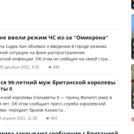
не ввели режим ЧС из-за "Омикрона"
а Садик Хан объявил о введении в городе режима
ной ситуации на фоне распространения
сной инфекции. Об этом он сообщил на своей стра...
20 декабря 2021, 9:55
696
ся 99-летний муж британской королевы
ты II
ской королевы Елизаветы II — принц Филипп умер в
9 лет. Об этом сообщает пресс-служба королевской
tter, передает Sputnik Казахста...
9 апреля 2021, 11:29
943
В
мира закрывают сообщение с Британией