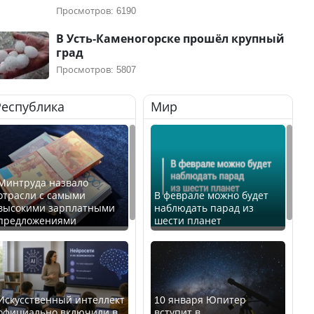
Просмотров: 6190
В Усть-Каменогорске прошёл крупный
град
Просмотров: 5807
Республика
Мир
Минтруда назвало
отрасли с самыми
В феврале можно будет
высокими зарплатными
наблюдать парад из
предложениями
шести планет
Искусственный интеллект
10 января Юпитер
официально включили в
вступит в