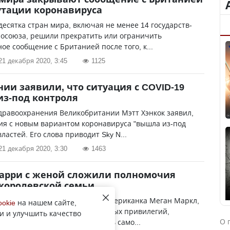
утации коронавируса
десятка стран мира, включая не менее 14 государств-
росоюза, решили прекратить или ограничить
ое сообщение с Британией после того, к...
21 декабря 2020, 3:45
1125
нии заявили, что ситуация с COVID-19
з-под контроля
дравоохранения Великобритании Мэтт Хэнкок заявил,
ия с новым вариантом коронавируса "вышла из-под
ластей. Его слова приводит Sky N...
21 декабря 2020, 3:30
1463
арри с женой сложили полномочия
королевской семьи
 принц Гарри и его супруга, американка Меган Маркл,
ookie
на нашем сайте,
ешение отказаться от финансовых привилегий,
и и улучшить качество
О 
 им по статусу, и зарабатывать само...