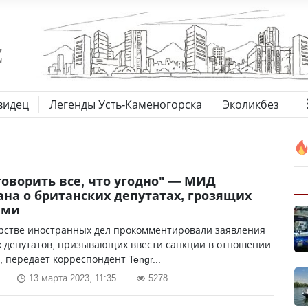
видец
Легенды Усть-Каменогорска
Эколикбез
говорить все, что угодно" — МИД
ана о британских депутатах, грозящих
ями
рстве иностранных дел прокомментировали заявления
х депутатов, призывающих ввести санкции в отношении
, передает корреспондент Tengr...
13 марта 2023, 11:35
5278