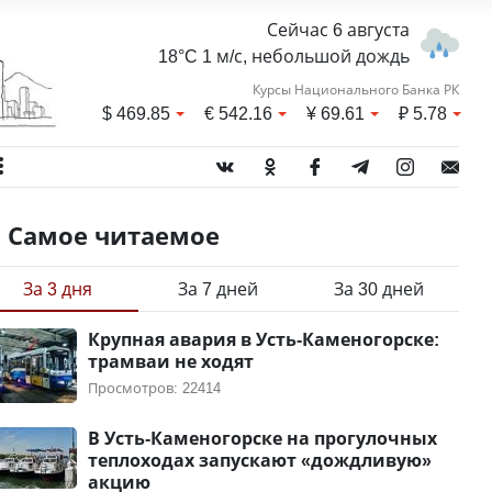
Сейчас 6 августа
18°C 1 м/с, небольшой дождь
Курсы Национального Банка РК
$
469.85
€
542.16
¥
69.61
₽
5.78
Самое читаемое
За 3 дня
За 7 дней
За 30 дней
Крупная авария в Усть-Каменогорске:
трамваи не ходят
Просмотров: 22414
В Усть-Каменогорске на прогулочных
теплоходах запускают «дождливую»
акцию