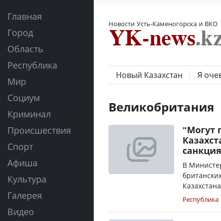
Главная
Новости Усть-Каменогорска и ВКО
Город
Область
Республика
Новый Казахстан
Я оче
Мир
Социум
Великобритания
Криминал
"Могут 
Происшествия
Казахст
Спорт
санкци
Афиша
В Министе
британски
Культура
Казахстана
Галерея
Республика
Видео