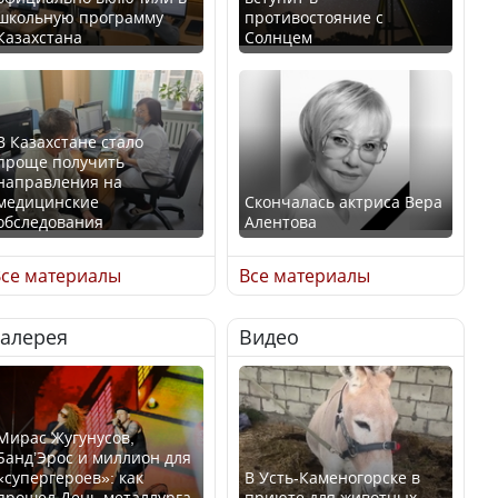
школьную программу
противостояние с
Казахстана
Солнцем
В Казахстане стало
проще получить
направления на
медицинские
Скончалась актриса Вера
обследования
Алентова
се материалы
Все материалы
Галерея
Видео
В РФ вынесен заочный
Қазақстан Орталық Азия
приговор по уголовному
елдері арасында әл-ауқат
делу об убийстве Игоря
индексінде көш бастады
Талькова
Мирас Жугунусов,
Банд’Эрос и миллион для
«супергероев»: как
В Усть-Каменогорске в
прошел День металлурга
приюте для животных