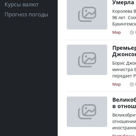
Умерла 
Курсы валют
Королева В
Прогноз погоды
96 лет. Со
Букингемск
Мир
Премьер
Джонсон
Борис Джон
министра 
передает Р
Мир
Великоб
в отно
Великобрит
отношении
иностранны