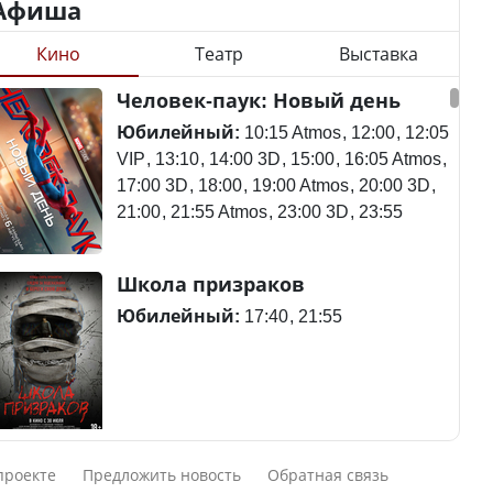
Афиша
Кино
Театр
Выставка
Минимальная зарплата,
алименты, экология — о
Станет ли
Человек-паук: Новый день
чем говорят с
метапневмовирус
избирателями
эпидемией, рассказали в
Юбилейный:
10:15 Atmos
12:00
12:05
представители партий
ВОЗ
VIP
13:10
14:00 3D
15:00
16:05 Atmos
17:00 3D
18:00
19:00 Atmos
20:00 3D
21:00
21:55 Atmos
23:00 3D
23:55
Пассажирский самолет
Школа призраков
Министр рассказал, из
потерпел крушение в
чего делают колбасу в
Южной Корее, погибли
Юбилейный:
17:40
21:55
Казахстане
120 человек
Министр объяснил,
Авиакатастрофа близ
Смешарики сквозь вселенные
почему казахстанские
Актау: Путин принес
проекте
Предложить новость
Обратная связь