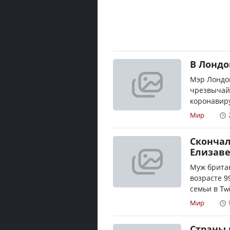
В Лондо
Мэр Лондон
чрезвычай
коронавиру
Мир
Скончал
Елизаве
Муж британ
возрасте 9
семьи в Twi
Мир
Страны 