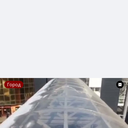
Город