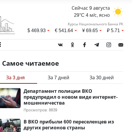
Сейчас 9 августа
29°C 4 м/с, ясно
Курсы Национального Банка РК
$
469.93
€
541.64
¥
69.65
₽
5.71
Самое читаемое
За 3 дня
За 7 дней
За 30 дней
Департамент полиции ВКО
предупредил о новом виде интернет-
мошенничества
Просмотров: 8839
В ВКО прибыли 600 переселенцев из
других регионов страны