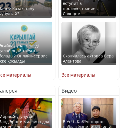
вступит в
Зачем Казахстану
противостояние с
Курултай?
Солнцем
Өсайлау учаскеңізді
қалай оңай табуға
болады? Онлайн-сервис
Скончалась актриса Вера
іске қосылды
Алентова
се материалы
Все материалы
Галерея
Видео
В РФ вынесен заочный
приговор по уголовному
Как легко найти свой
делу об убийстве Игоря
участок для голосования?
Талькова
Мирас Жугунусов,
Банд’Эрос и миллион для
В Усть-Каменогорске
«супергероев»: как
поблагодарили таксиста,