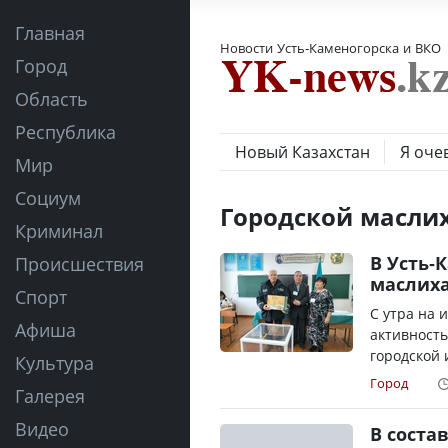
Главная
Новости Усть-Каменогорска и ВКО
Город
Область
Республика
Новый Казахстан
Я оче
Мир
Социум
Городской масли
Криминал
В Усть-
Происшествия
маслих
Спорт
С утра на 
Афиша
активность
городской 
Культура
Город
Галерея
Видео
В соста