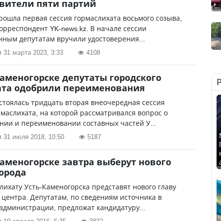
вители пяти партий
рошла первая сессия гормаслихата восьмого созыва,
орреспондент YK-news.kz. В начале сессии
ным депутатам вручили удостоверения...
31 марта 2023, 3:33
4108
Каменогорске депутаты городского
ата одобрили переименования
стоялась тридцать вторая внеочередная сессия
 маслихата, на которой рассматривался вопрос о
ии и переименовании составных частей У...
31 июля 2018, 10:50
5187
Каменогорске завтра выберут нового
орода
лихату Усть-Каменогорска представят нового главу
 центра. Депутатам, по сведениям источника в
администрации, предложат кандидатуру...