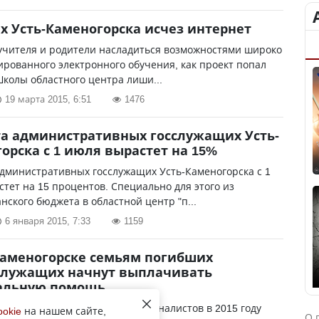
х Усть-Каменогорска исчез интернет
учителя и родители насладиться возможностями широко
рованного электронного обучения, как проект попал
Школы областного центра лиши...
19 марта 2015, 6:51
1476
а административных госслужащих Усть-
орска с 1 июля вырастет на 15%
дминистративных госслужащих Усть-Каменогорска с 1
тет на 15 процентов. Специально для этого из
нского бюджета в областной центр "п...
6 января 2015, 7:33
1159
Каменогорске семьям погибших
служащих начнут выплачивать
альную помощь
ших в боях воинов-интернационалистов в 2015 году
ookie
на нашем сайте,
О 