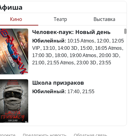
Афиша
Кино
Театр
Выставка
Станет ли
Человек-паук: Новый день
Қазақстан Орталық Азия
метапневмовирус
елдері арасында әл-ауқат
эпидемией, рассказали в
Юбилейный:
10:15 Atmos
12:00
12:05
индексінде көш бастады
ВОЗ
VIP
13:10
14:00 3D
15:00
16:05 Atmos
17:00 3D
18:00
19:00 Atmos
20:00 3D
21:00
21:55 Atmos
23:00 3D
23:55
Казахстан возглавил
Пассажирский самолет
Школа призраков
рейтинг благополучия
потерпел крушение в
среди стран Центральной
Южной Корее, погибли
Юбилейный:
17:40
21:55
Азии
120 человек
Авиакатастрофа близ
Смешарики сквозь вселенные
Будут ли представлены
Актау: Путин принес
проекте
Предложить новость
Обратная связь