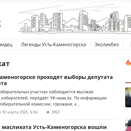
видец
Легенды Усть-Каменогорска
Эколикбез
хат
Каменогорске проходят выборы депутата
ата
избирательных участках наблюдается высокая
 избирателей, передаёт YK-news.kz. По информации
избирательной комиссии, горожане, к...
30 марта 2025, 6:56
2953
в маслихата Усть-Каменогорска вошли