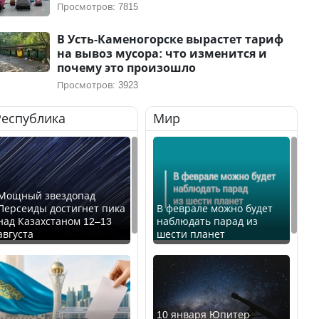
Просмотров: 7815
В Усть-Каменогорске вырастет тариф
на вывоз мусора: что изменится и
почему это произошло
Просмотров: 3923
Республика
Мир
Мощный звездопад
Персеиды достигнет пика
В феврале можно будет
над Казахстаном 12–13
наблюдать парад из
августа
шести планет
10 января Юпитер