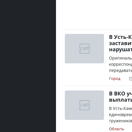
В Усть-
застави
наруша
Оригиналь
корреспонд
передавать
Город
В ВКО у
выплаты
В Усть-Кам
единоврем
тружеников 
Область