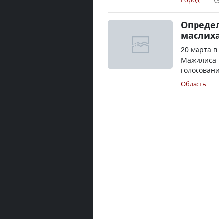
Город
Определ
маслиха
20 марта 
Мажилиса П
голосовани
Область