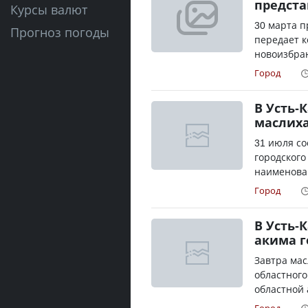
предста
Курсы валют
30 марта п
Прогноз погоды
передает к
новоизбран
Город
В Усть-
маслих
31 июля со
городского
наименован
Город
В Усть-
акима г
Завтра мас
областного
областной 