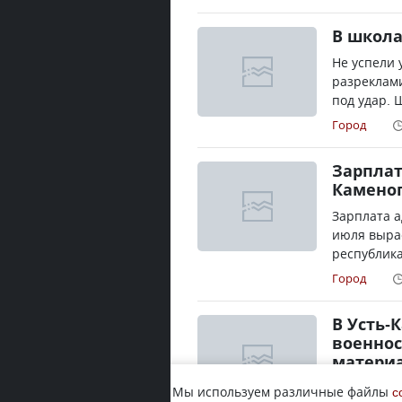
В школа
Не успели 
разреклами
под удар. 
Город
Зарплат
Каменог
Зарплата а
июля вырас
республика
Город
В Усть-
военно
матери
Родные пав
Мы используем различные файлы
c