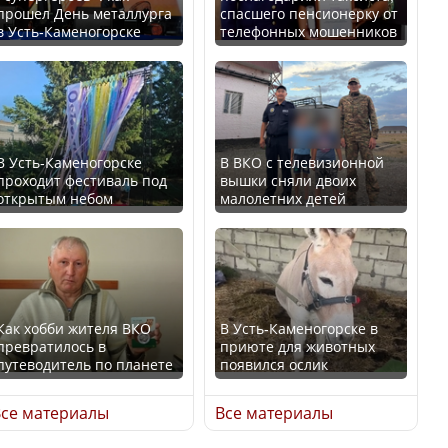
прошел День металлурга
спасшего пенсионерку от
в Усть-Каменогорске
телефонных мошенников
Минтруда назвало
В России введены
отрасли с самыми
дополнительные
высокими зарплатными
ограничения для
предложениями
казахстанских прав
В Усть-Каменогорске
В ВКО с телевизионной
проходит фестиваль под
вышки сняли двоих
открытым небом
малолетних детей
Искусственный интеллект
официально включили в
Трамп официально
школьную программу
вступил в должность
Казахстана
президента США
Как хобби жителя ВКО
В Усть-Каменогорске в
превратилось в
приюте для животных
В Казахстане стало
путеводитель по планете
появился ослик
проще получить
Луну признали объектом
направления на
культурного наследия,
се материалы
Все материалы
медицинские
находящегося под
обследования
угрозой исчезновения