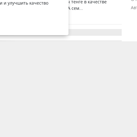
 городского бюджета по 60 тысяч тенге в качестве
и и улучшить качество
Ав
нной материальной выплаты. А сем...
3 января 2015, 6:24
1003