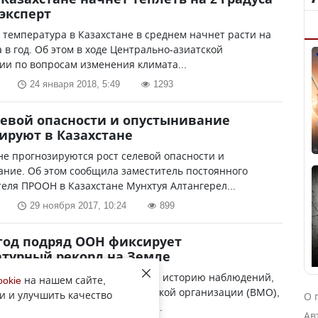
 эксперт
у температура в Казахстане в среднем начнет расти на
а в год. Об этом в ходе Центрально-азиатской
и по вопросам изменения климата...
24 января 2018, 5:49
1293
левой опасности и опустынивание
ируют в Казахстане
не прогнозируются рост селевой опасности и
ние. Об этом сообщила заместитель постоянного
еля ПРООН в Казахстане Мунхтуя Алтангерел...
29 ноября 2017, 10:24
899
год подряд ООН фиксирует
турный рекорд на Земле
ожет стать самым жарким за всю историю наблюдений,
ookie
на нашем сайте,
в отчёте Всемирной метеорической организации (ВМО),
и и улучшить качество
О 
нном на официальном сайте О...
Ав