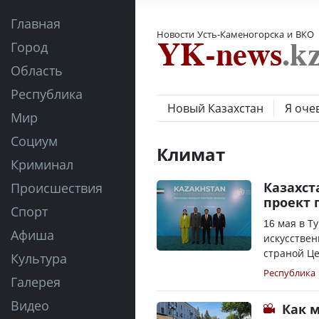
Главная
Новости Усть-Каменогорска и ВКО
Город
Область
Республика
Новый Казахстан
Я оче
Мир
Социум
Климат
Криминал
Казахст
Происшествия
проект 
Спорт
16 мая в Т
Афиша
искусствен
страной Це
Культура
Республика
Галерея
Видео
Как 