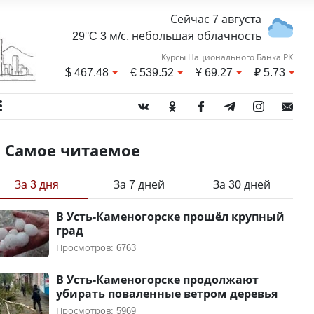
Сейчас 7 августа
29°C 3 м/с, небольшая облачность
Курсы Национального Банка РК
$
467.48
€
539.52
¥
69.27
₽
5.73
Самое читаемое
За 3 дня
За 7 дней
За 30 дней
В Усть-Каменогорске прошёл крупный
град
Просмотров: 6763
В Усть-Каменогорске продолжают
убирать поваленные ветром деревья
Просмотров: 5969