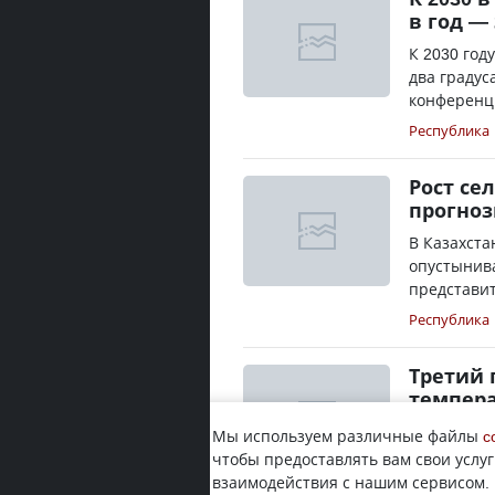
в год —
К 2030 год
два градус
конференци
Республика
Рост се
прогноз
В Казахста
опустынива
представит
Республика
Третий 
темпера
2017 год м
Мы используем различные файлы
c
говорится 
чтобы предоставлять вам свои услуг
опубликова
взаимодействия с нашим сервисом.