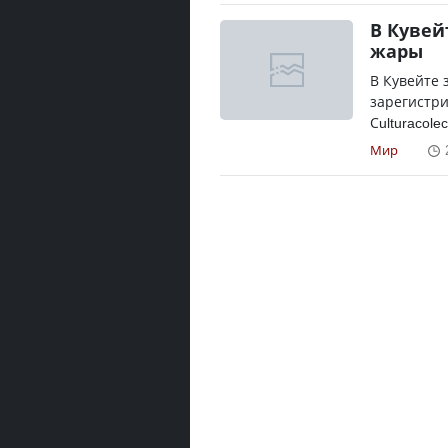
В Кувей
жары
В Кувейте 
зарегистри
Сulturacole
Мир