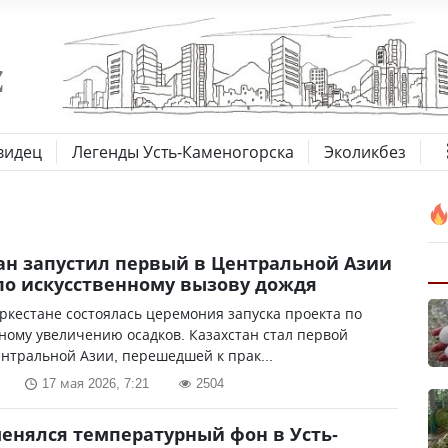
видец
Легенды Усть-Каменогорска
Эколикбез
ан запустил первый в Центральной Азии
по искусственному вызову дождя
уркестане состоялась церемония запуска проекта по
ному увеличению осадков. Казахстан стал первой
нтральной Азии, перешедшей к прак...
17 мая 2026, 7:21
2504
менялся температурный фон в Усть-