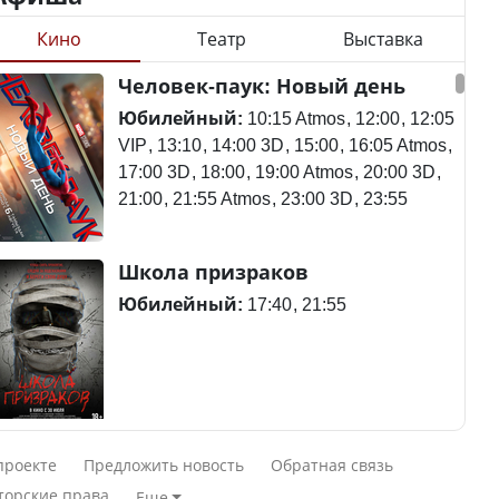
Кино
Театр
Выставка
Ең төменгі жалақы,
Станет ли
Человек-паук: Новый день
алимент, экология: жеті
метапневмовирус
партия сайлаушылармен
эпидемией, рассказали в
Юбилейный:
10:15 Atmos
12:00
12:05
нені талқылап жатыр?
ВОЗ
VIP
13:10
14:00 3D
15:00
16:05 Atmos
17:00 3D
18:00
19:00 Atmos
20:00 3D
21:00
21:55 Atmos
23:00 3D
23:55
Минимальная зарплата,
алименты, экология — о
Пассажирский самолет
Школа призраков
чем говорят с
потерпел крушение в
избирателями
Южной Корее, погибли
Юбилейный:
17:40
21:55
представители партий
120 человек
Авиакатастрофа близ
Смешарики сквозь вселенные
Министр рассказал, из
Актау: Путин принес
проекте
Предложить новость
Обратная связь
чего делают колбасу в
извинения президенту
Юбилейный:
10:00 VIP
11:45
15:30
торские права
Еще