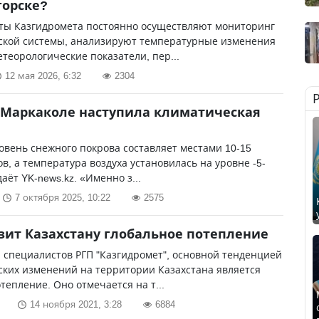
горске?
ты Казгидромета постоянно осуществляют мониторинг
ской системы, анализируют температурные изменения
етеорологические показатели, пер...
12 мая 2026, 6:32
2304
 Маркаколе наступила климатическая
овень снежного покрова составляет местами 10-15
в, а температура воздуха установилась на уровне -5-
аёт YK-news.kz. «Именно з...
7 октября 2025, 10:22
2575
зит Казахстану глобальное потепление
специалистов РГП "Казгид­ромет", основной тенденцией
ких изменений на территории Казахстана является
тепление. Оно отмечается на т...
14 ноября 2021, 3:28
6884