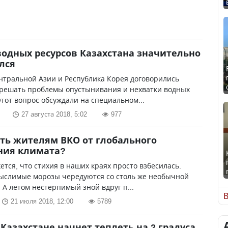
одных ресурсов Казахстана значительно
лся
нтральной Азии и Республика Корея договорились
 решать проблемы опустынивания и нехватки водных
Этот вопрос обсуждали на специальном...
27 августа 2018, 5:02
977
ть жителям ВКО от глобального
ния климата?
ется, что стихия в наших краях просто взбесилась.
ыслимые морозы чередуются со столь же необычной
 А летом нестерпимый зной вдруг п...
В
21 июля 2018, 12:00
5789
в Казахстане начнет теплеть на 2 градуса