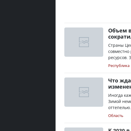
Объем в
сократи
Страны Це
совместно
ресурсов. 
Республика
Что жда
измене
Иногда каж
Зимой нем
оттепелью.
Область
К 2030 