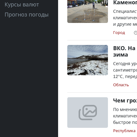
Камено
Курсы валют
Специалис
Прогноз погоды
климатиче
и другие м
Город
ВКО. На
зима
Сегодня ур
сантиметро
12°С, перед
Область
Чем гро
По мнению 
климатичес
быстрое по
Республика