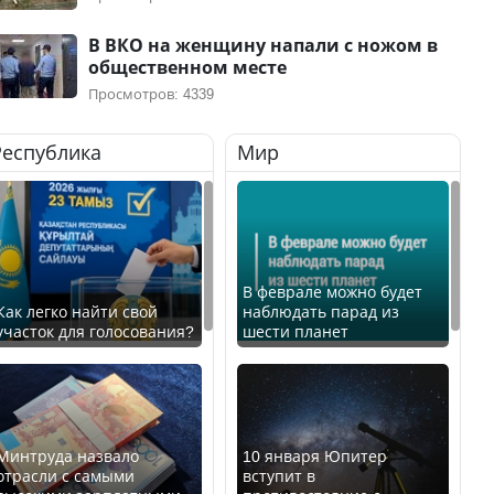
В ВКО на женщину напали с ножом в
общественном месте
Просмотров: 4339
Республика
Мир
В феврале можно будет
Как легко найти свой
наблюдать парад из
участок для голосования?
шести планет
Минтруда назвало
10 января Юпитер
отрасли с самыми
вступит в