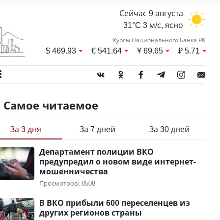
Сейчас 9 августа
31°C 3 м/с, ясно
Курсы Национального Банка РК
$
469.93
€
541.64
¥
69.65
₽
5.71
Самое читаемое
За 3 дня
За 7 дней
За 30 дней
Департамент полиции ВКО
предупредил о новом виде интернет-
мошенничества
Просмотров: 8508
В ВКО прибыли 600 переселенцев из
других регионов страны