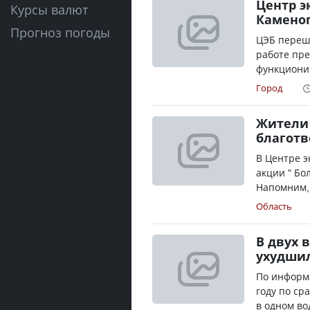
Центр э
Курсы валют
Каменог
Прогноз погоды
ЦЭБ переше
работе пре
функционир
Город
Жители 
благот
В Центре 
акции " Бо
Напомним, 
Область
В двух 
ухудшил
По информа
году по ср
в одном во