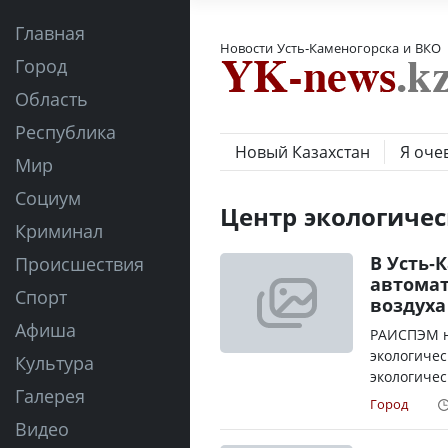
Главная
Новости Усть-Каменогорска и ВКО
Город
Область
Республика
Новый Казахстан
Я оче
Мир
Социум
Центр экологичес
Криминал
В Усть-
Происшествия
автомат
Спорт
воздуха
Афиша
РАИСПЭМ н
экологичес
Культура
экологичес
Галерея
Город
Видео