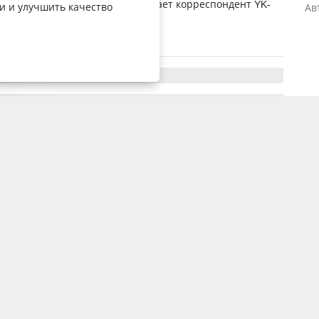
х отходов начали с себя, передает корреспондент YK-
и и улучшить качество
Ав
ЭБ при поддержке департ...
8 ноября 2019, 9:29
1022