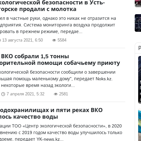
кологической безопасности в Усть-
орске продали с молотка
л в частные руки, однако это никак не отразится на
дприятия. Система мониторинга воздуха продолжит
овать в прежнем режиме, передае...
13 августа 2021, 6:50
5584
ВКО собрали 1,5 тонны
ворительной помощи собачьему приюту
экологической безопасности сообщили о завершении
льшая помощь маленькому дому", передает Noks.kz.
некоторые время назад экологи...
7 апреля 2021, 5:32
2581
водохранилищах и пяти реках ВКО
ось качество воды
ции ТОО «Центр экологической безопасности», в 2020
авнению с 2019 годом качество воды улучшилось только
доеме, передает YK-news.kz...