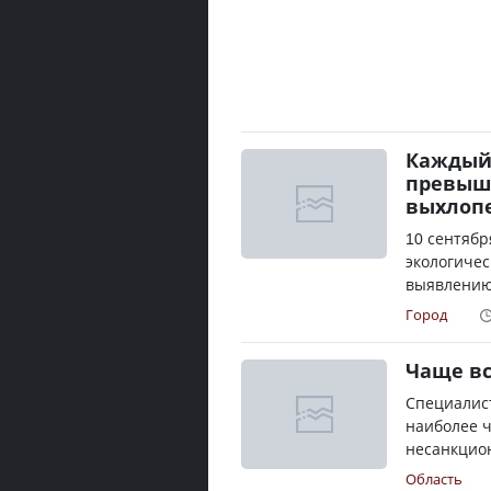
Каждый 
превыш
выхлоп
10 сентябр
экологичес
выявлению
Город
Чаще вс
Специалис
наиболее 
несанкцио
Область