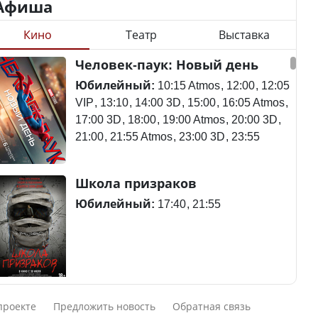
Афиша
Кино
Театр
Выставка
Станет ли
Человек-паук: Новый день
Қазақстан Орталық Азия
метапневмовирус
елдері арасында әл-ауқат
эпидемией, рассказали в
Юбилейный:
10:15 Atmos
12:00
12:05
индексінде көш бастады
ВОЗ
VIP
13:10
14:00 3D
15:00
16:05 Atmos
17:00 3D
18:00
19:00 Atmos
20:00 3D
21:00
21:55 Atmos
23:00 3D
23:55
Казахстан возглавил
Пассажирский самолет
Школа призраков
рейтинг благополучия
потерпел крушение в
среди стран Центральной
Южной Корее, погибли
Юбилейный:
17:40
21:55
Азии
120 человек
Авиакатастрофа близ
Смешарики сквозь вселенные
Будут ли представлены
Актау: Путин принес
проекте
Предложить новость
Обратная связь