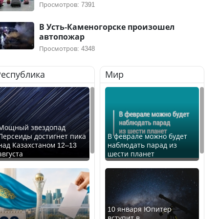
Просмотров: 7391
В Усть-Каменогорске произошел
автопожар
Просмотров: 4348
Республика
Мир
Мощный звездопад
Персеиды достигнет пика
В феврале можно будет
над Казахстаном 12–13
наблюдать парад из
августа
шести планет
10 января Юпитер
вступит в