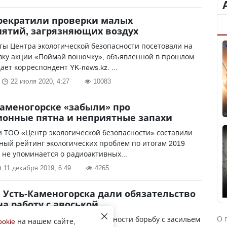
рекратили проверки малых
ятий, загрязняющих воздух
ы Центра экологической безопасности посетовали на
вку акции «Поймай вонючку», объявленной в прошлом
ает корреспондент YK-news.kz. ...
22 июля 2020, 4:27
10083
Каменогорске «забыли» про
онные пятна и неприятные запахи
 ТОО «Центр экологической безопасности» составили
ый рейтинг экологических проблем по итогам 2019
м не упоминается о радиоактивных...
11 декабря 2019, 6:49
4265
 Усть-Каменогорска дали обязательство
на работу с авоськой
О 
 Центра экологической безопасности борьбу с засильем
ookie
на нашем сайте,