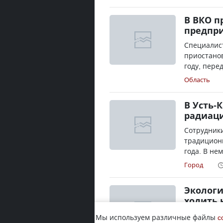
В ВКО п
предпри
Специалист
приостано
году, перед
Область
В Усть-
радиаци
Сотрудники
традиционн
года. В не
Город
Экологи
ходить 
Сотрудники
Мы используем различные файлы
c