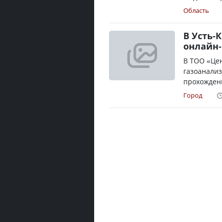
Область
В Усть-
онлайн-
В ТОО «Цен
газоанали
прохождени
Город