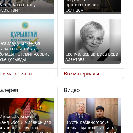
Зачем Казахстану
противостояние с
Курултай?
Солнцем
Өсайлау учаскеңізді
қалай оңай табуға
болады? Онлайн-сервис
Скончалась актриса Вера
іске қосылды
Алентова
се материалы
Все материалы
Галерея
Видео
В РФ вынесен заочный
приговор по уголовному
Как легко найти свой
делу об убийстве Игоря
участок для голосования?
Талькова
Мирас Жугунусов,
Банд’Эрос и миллион для
В Усть-Каменогорске
«супергероев»: как
поблагодарили таксиста,
прошел День металлурга
спасшего пенсионерку от