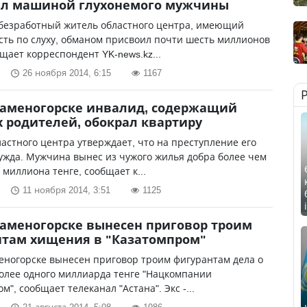
ел машиной глухонемого мужчины
 безработный житель областного центра, имеющий
ть по слуху, обманом присвоил почти шесть миллионов
бщает корреспондент YK-news.kz...
26 ноября 2014, 6:15
1167
Каменогорске инвалид, содержащий
 родителей, обокрал квартиру
астного центра утверждает, что на преступление его
ужда. Мужчина вынес из чужого жилья добра более чем
 миллиона тенге, сообщает к...
11 ноября 2014, 3:51
1125
Каменогорске вынесен приговор троим
нтам хищения в "Казатомпром"
еногорске вынесен приговор троим фигурантам дела о
олее одного миллиарда тенге "Нацкомпании
м", сообщает телеканал "Астана". Экс -...