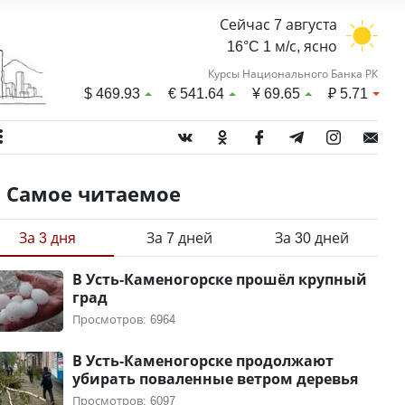
Сейчас 7 августа
16°C 1 м/с, ясно
Курсы Национального Банка РК
$
469.93
€
541.64
¥
69.65
₽
5.71
Самое читаемое
За 3 дня
За 7 дней
За 30 дней
В Усть-Каменогорске прошёл крупный
град
Просмотров: 6964
В Усть-Каменогорске продолжают
убирать поваленные ветром деревья
Просмотров: 6097