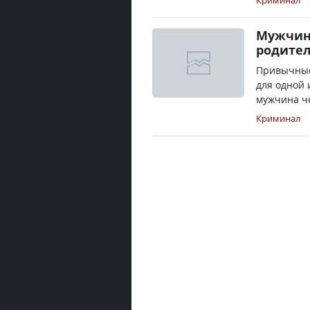
Криминал
Мужчин
родител
Привычные
для одной 
мужчина че
Криминал