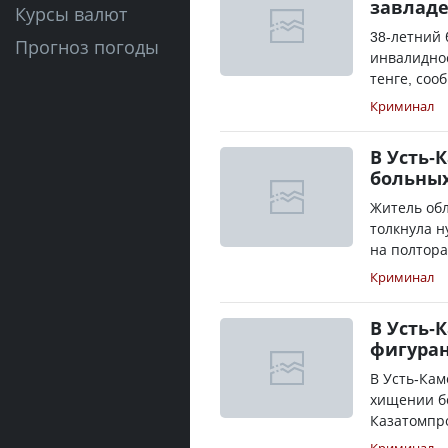
завлад
Курсы валют
38-летний
Прогноз погоды
инвалиднос
тенге, соо
Криминал
В Усть-
больных
Житель обл
толкнула н
на полтора
Криминал
В Усть-
фигура
В Усть-Кам
хищении б
Казатомпро