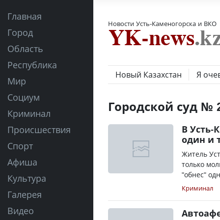
Главная
Новости Усть-Каменогорска и ВКО
Город
Область
Республика
Новый Казахстан
Я оче
Мир
Социум
Городской суд № 
Криминал
В Усть-
Происшествия
один и 
Спорт
Житель Уст
Афиша
только мол
"обнес" одн
Культура
Криминал
Галерея
Видео
Автоафе