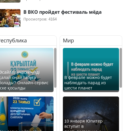
В ВКО пройдет фестиваль мёда
Просмотров: 4164
Республика
Мир
Өсайлау учаскеңізді
қалай оңай табуға
В феврале можно будет
болады? Онлайн-сервис
наблюдать парад из
іске қосылды
шести планет
10 января Юпитер
вступит в