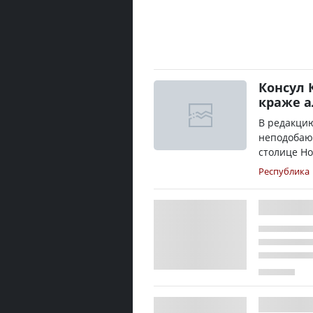
Консул 
краже а
В редакци
неподобаю
столице Но
Республика