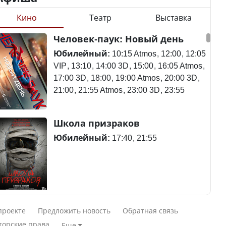
Кино
Театр
Выставка
Станет ли
Человек-паук: Новый день
Будут ли представлены
метапневмовирус
интересы регионов в
эпидемией, рассказали в
Юбилейный:
10:15 Atmos
12:00
12:05
Курултае?
ВОЗ
VIP
13:10
14:00 3D
15:00
16:05 Atmos
17:00 3D
18:00
19:00 Atmos
20:00 3D
21:00
21:55 Atmos
23:00 3D
23:55
Ең төменгі жалақы,
Пассажирский самолет
Школа призраков
алимент, экология: жеті
потерпел крушение в
партия сайлаушылармен
Южной Корее, погибли
Юбилейный:
17:40
21:55
нені талқылап жатыр?
120 человек
Минимальная зарплата,
алименты, экология — о
Авиакатастрофа близ
Смешарики сквозь вселенные
чем говорят с
Актау: Путин принес
проекте
Предложить новость
Обратная связь
избирателями
извинения президенту
Юбилейный:
10:00 VIP
11:45
15:30
торские права
Еще