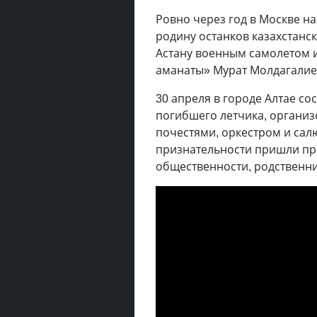
Ровно через год в Москве н
родину останков казахстанск
Астану военным самолетом 
аманаты» Мурат Молдагалие
30 апреля в городе Алтае с
погибшего летчика, органи
почестями, оркестром и сал
признательности пришли пре
общественности, родственн