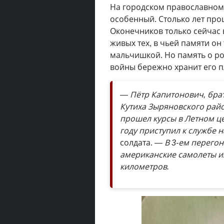
На городском православном
особенный. Столько лет про
Оконечников только сейчас 
живых тех, в чьей памяти он
мальчишкой. Но память о ро
войны бережно хранит его 
— Пётр Капитонович, брат 
Кутиха Зыряновского райо
прошел курсы в Летном це
году приступил к службе 
солдата.
— В 3-ем перего
американские самолеты из
километров.