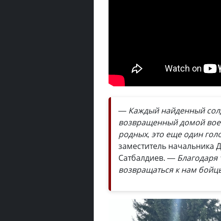
— Каждый найденный солд
возвращенный домой воен
родных, это еще один го
заместитель начальника 
Сатбалдиев.
— Благодаря 
возвращаться к нам бойц