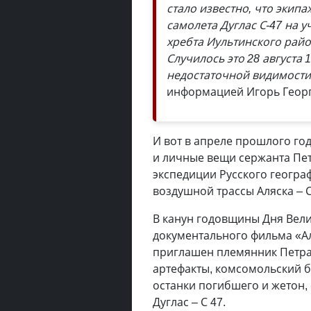
стало известно, что экип
самолета Дуглас С-47 на 
хребта Иультинского райо
Случилось это 28 августа 
недостаточной видимости 
информацией Игорь Геор
И вот в апреле прошлого го
и личные вещи сержанта Пе
экспедиции Русского геогр
воздушной трассы Аляска – 
В канун годовщины Дня Вел
документального фильма «Ал
приглашен племянник Петра
артефакты, комсомольский б
останки погибшего и жетон,
Дуглас – С 47.