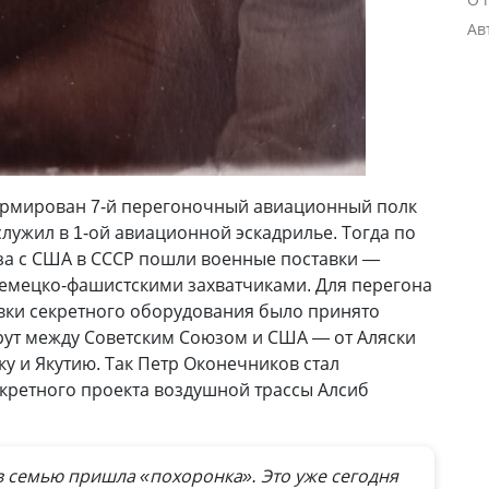
Ав
формирован 7-й перегоночный авиационный полк
служил в 1-ой авиационной эскадрилье. Тогда по
за с США в СССР пошли военные поставки —
немецко-фашистскими захватчиками. Для перегона
вки секретного оборудования было принято
ут между Советским Союзом и США — от Аляски
ку и Якутию. Так Петр Оконечников стал
кретного проекта воздушной трассы Алсиб
 в семью пришла «похоронка». Это уже сегодня