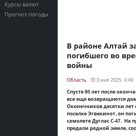
Курсы валют
Прогноз погоды
В районе Алтай з
погибшего во вр
войны
Область
3 мая 2025, 4:49
Спустя 80 лет после окон
все еще возвращаются до
Оконечников десятки лет 
поселке Эгвекинот, он по
самолете Дуглас С-47. На
предали родной земле, с