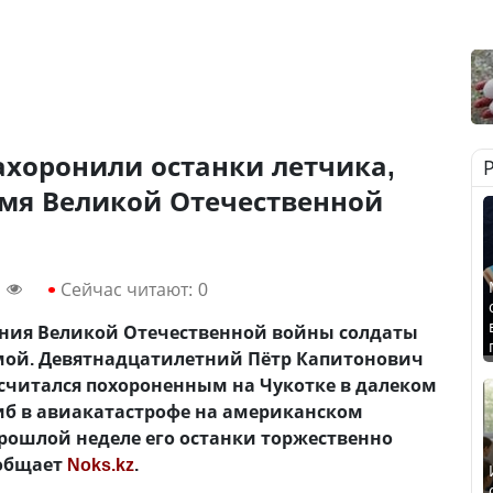
ахоронили останки летчика,
емя Великой Отечественной
Сейчас читают:
0
чания Великой Отечественной войны солдаты
мой. Девятнадцатилетний Пётр Капитонович
считался похороненным на Чукотке в далеком
гиб в авиакатастрофе на американском
 прошлой неделе его останки торжественно
ообщает
Noks.kz
.