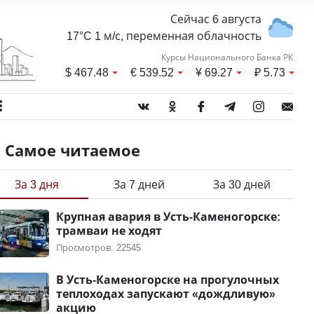
Сейчас 6 августа
17°C 1 м/с, переменная облачность
Курсы Национального Банка РК
$
467.48
€
539.52
¥
69.27
₽
5.73
Самое читаемое
За 3 дня
За 7 дней
За 30 дней
Крупная авария в Усть-Каменогорске:
трамваи не ходят
Просмотров: 22545
В Усть-Каменогорске на прогулочных
теплоходах запускают «дождливую»
акцию