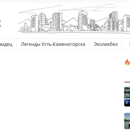
видец
Легенды Усть-Каменогорска
Эколикбез