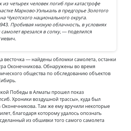
аж из четырех человек погиб при катастрофе
участке Марково-Уэлькаль в предгорье Золотого
на Чукотского национального округа.
1943. Пробивая низкую облачность, в условиях
самолет врезался в сопку
, — поделился
гиевич.
да весточка — найдены обломки самолета, останки
тра Оконечникова. Обнаружены во время
афического общества по обследованию объектов
Сибирь.
икой Победы в Алматы прошел показ
сиб. Хроники воздушной трассы», куда был
 Оконечникова. Там же ему вручили некоторые
илет, благодаря которому удалось опознать
 сделанный из обшивки того самого самолета