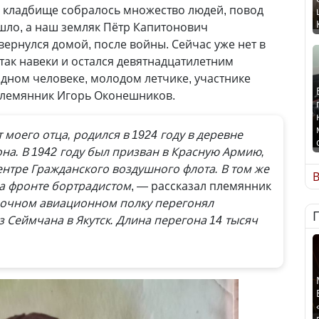
 кладбище собралось множество людей, повод
шло, а наш земляк Пётр Капитонович
вернулся домой, после войны. Сейчас уже нет в
 так навеки и остался девятнадцатилетним
дном человеке, молодом летчике, участнике
племянник Игорь Оконешников.
моего отца, родился в 1924 году в деревне
на. В 1942 году был призван в Красную Армию,
нтре Гражданского воздушного флота. В том же
В
на фронте бортрадистом
, — рассказал племянник
ночном авиационном полку перегонял
 Сеймчана в Якутск. Длина перегона 14 тысяч