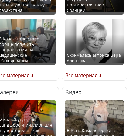
школьную программу
противостояние с
Казахстана
Солнцем
В Казахстане стало
проще получить
направления на
медицинские
Скончалась актриса Вера
обследования
Алентова
се материалы
Все материалы
Галерея
Видео
В РФ вынесен заочный
Қазақстан Орталық Азия
приговор по уголовному
елдері арасында әл-ауқат
делу об убийстве Игоря
индексінде көш бастады
Талькова
Мирас Жугунусов,
Банд’Эрос и миллион для
«супергероев»: как
В Усть-Каменогорске в
прошел День металлурга
приюте для животных