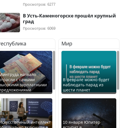
Просмотров: 6277
В Усть-Каменогорске прошёл крупный
град
Просмотров: 6069
Республика
Мир
Минтруда назвало
отрасли с самыми
В феврале можно будет
высокими зарплатными
наблюдать парад из
предложениями
шести планет
Искусственный интеллект
10 января Юпитер
официально включили в
вступит в