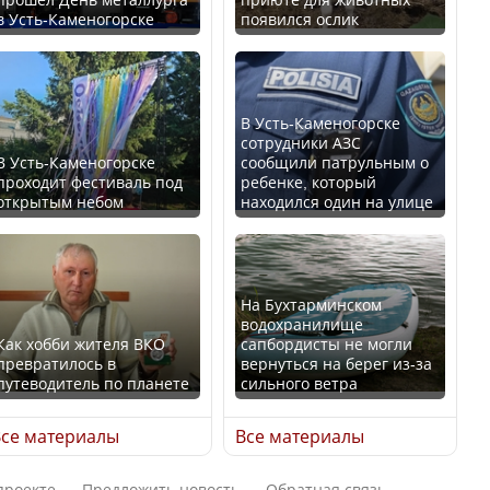
в Усть-Каменогорске
появился ослик
Казахстан возглавил
В России введены
рейтинг благополучия
дополнительные
среди стран Центральной
ограничения для
Азии
казахстанских прав
В Усть-Каменогорске
сотрудники АЗС
В Усть-Каменогорске
сообщили патрульным о
проходит фестиваль под
ребенке, который
открытым небом
находился один на улице
Будут ли представлены
Трамп официально
интересы регионов в
вступил в должность
Курултае?
президента США
На Бухтарминском
водохранилище
Как хобби жителя ВКО
сапбордисты не могли
превратилось в
вернуться на берег из-за
путеводитель по планете
сильного ветра
Ең төменгі жалақы,
Луну признали объектом
алимент, экология: жеті
культурного наследия,
се материалы
Все материалы
партия сайлаушылармен
находящегося под
нені талқылап жатыр?
угрозой исчезновения
проекте
Предложить новость
Обратная связь