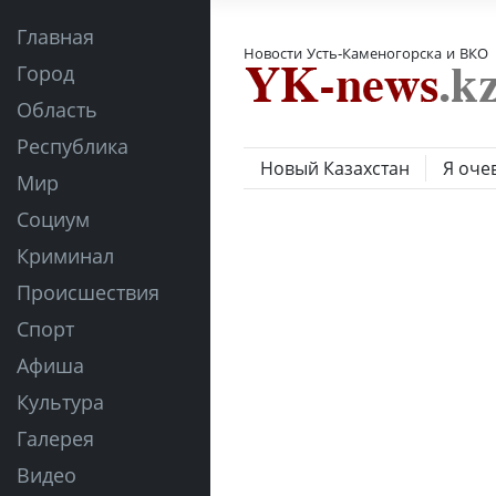
Главная
Новости Усть-Каменогорска и ВКО
Город
Область
Республика
Новый Казахстан
Я оче
Мир
Социум
Криминал
Происшествия
Спорт
Афиша
Культура
Галерея
Видео